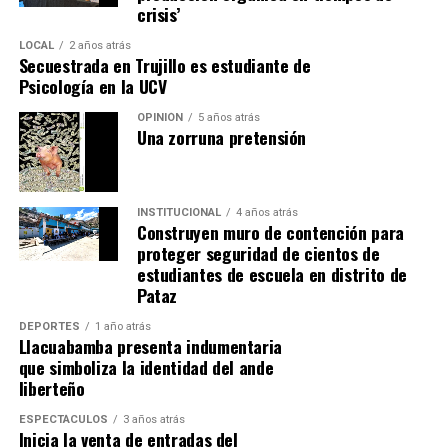
crisis’
A través de actividades de capacitación e incidencia
LOCAL
2 años atrás
Secuestrada en Trujillo es estudiante de
técnica, Concrevía busca contribuir al fortalecimiento
Psicología en la UCV
de la infraestructura urbana en ciudades como Piura,
Chiclayo, Trujillo, Chimbote y Cajamarca, impulsando
OPINIÓN
5 años atrás
Una zorruna pretensión
una planificación de largo plazo que priorice la calidad,
la sostenibilidad y la eficiencia de las inversiones
públicas, con el objetivo de generar mayor bienestar y
promover el desarrollo de las comunidades.
INSTITUCIONAL
4 años atrás
Construyen muro de contención para
proteger seguridad de cientos de
estudiantes de escuela en distrito de
Pataz
DEPORTES
1 año atrás
Llacuabamba presenta indumentaria
que simboliza la identidad del ande
liberteño
ESPECTÁCULOS
3 años atrás
Inicia la venta de entradas del