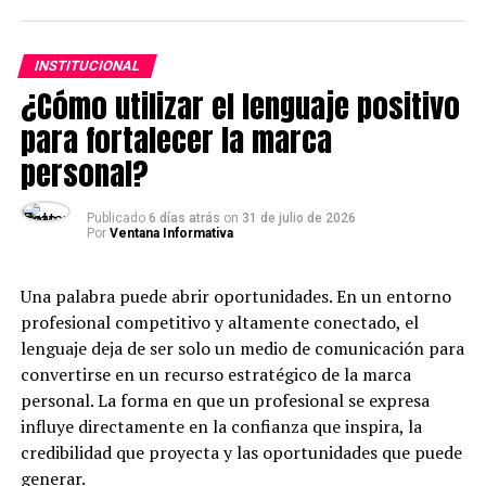
la economía local. A través de esta iniciativa, Caja
Arequipa busca inspirar a más peruanos a emprender y
fortalecer el reconocimiento social hacia quienes
INSTITUCIONAL
construyen negocios desde el esfuerzo propio.
¿Cómo utilizar el lenguaje positivo
La convocatoria contempla seis categorías: Fuerza
para fortalecer la marca
Mujer, dirigida a emprendedoras que hayan superado y
personal?
enfrentado barreras de género; Emprendedor Joven,
para jóvenes líderes de negocio con alto potencial de
Publicado
6 días atrás
on
31 de julio de 2026
crecimiento; MYPE Sostenible, que reconoce prácticas
Por
Ventana Informativa
sociales y ambientales responsables; Valor Familiar, para
negocios familiares con historias de unión y trabajo
Una palabra puede abrir oportunidades. En un entorno
conjunto; Emprendimiento Innovador, que premia
profesional competitivo y altamente conectado, el
soluciones que usan la innovación como pilar; y Legado
lenguaje deja de ser solo un medio de comunicación para
que Inspira, dirigida a emprendimientos con más de 10
convertirse en un recurso estratégico de la marca
años que han logrado un impacto destacado en sus
personal. La forma en que un profesional se expresa
comunidades.
influye directamente en la confianza que inspira, la
credibilidad que proyecta y las oportunidades que puede
Esta edición premiará a 18 ganadores a nivel nacional,
generar.