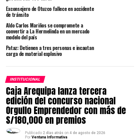
Participaron en el inicio y cierre de la auditoría externa
Exconsejero de Otuzco fallece en accidente
de tránsito
la Alta Gerencia, superintendentes, jefaturas y
colaboradores de los distintos procesos. Esta auditoría
Aldo Carlos Mariños se compromete a
se llevó a cabo utilizando herramientas de tecnología de
convertir a La Hermelinda en un mercado
modelo del país
la información y la comunicación (TIC), lo que
contribuyó a la efectividad de la auditoría para lograr
Pataz: Detienen a tres personas e incautan
los objetivos establecidos y la revisión de documentos,
carga de material explosivo
realización de entrevistas y revisión de actividades y
áreas de la empresa.
INSTITUCIONAL
Obtener esta certificación internacional de las tres
Caja Arequipa lanza tercera
normas referentes a distintos aspectos: ISO 9001
(Calidad), ISO 14001 (Medio Ambiente) e ISO 45001
edición del concurso nacional
(Seguridad y Salud Ocupacional); garantiza que se
Orgullo Emprendedor con más de
cumpla con altos estándares de gestión en estos tres
S/180,000 en premios
temas.
Publicado
2 días atrás
on
4 de agosto de 2026
TEMAS RELACIONADOS:
LA LIBERTAD
MINERA
PODEROSA
Por
Ventana Informativa