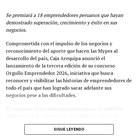
SIGUIENTE POST
Gobierno afecta a las MYPE con aumento de sueldo
Se premiará a 18 emprendedores peruanos que hayan
mínimo
demostrado superación, crecimiento y éxito en sus
negocios.
ANTERIOR POST
EY Perú: Cinco tendencias digitales que las empresas
peruanas están utilizando para generar valor
Comprometida con el impulso de los negocios y
reconocimiento del aporte que hacen las Mypes al
desarrollo del país, Caja Arequipa anunció el
lanzamiento de la tercera edición de su concurso
Orgullo Emprendedor 2026, iniciativa que busca
reconocer y visibilizar las historias de emprendedores de
todo el país que han logrado sacar adelante sus
negocios pese a las dificultades.
El concurso tiene como propósito poner en valor las
experiencias de superación, crecimiento y éxito de
emprendedores peruanos, destacando el impacto que
SIGUE LEYENDO
sus negocios generan en sus familias, comunidades y en