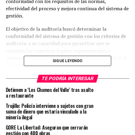
conformidad con los requisitos de las normas,
efectividad del proceso y mejora continua del sistema de
gestión.
El objetivo de la auditoría buscó determinar la
conformidad del sistema de gestión con los criterios de
auditoría, y su capacidad para garantizar que se
cumplan los requisitos legales, reglamentarios y
contractuales aplicables. La auditoría se realizó del 8 al
SIGUE LEYENDO
10 de febrero.
El equipo auditor estuvo conformado por Denis Hilario
TE PODRÍA INTERESAR
auditor (líder), Cecilia García, José Luis Loayza, Gina
Detienen a ‘Los Chamos del Valle’ tras asalto
Espinoza, Paul Carrillo y José Flores; el cual realizó una
a restaurante
auditoría basada en procesos, centrándose en los
Trujillo: Policía interviene a sujetos con gran
aspectos, riesgos y objetivos significativos requeridos
suma de dinero que estaría vinculado a la
por las normas, resaltando que el Sistema Integrado de
minería ilegal
Gestión de Minera Poderosa muestra madurez y destaca
GORE La Libertad: Aseguran que cerrarán
sus fortalezas.
gestión con 400 obras