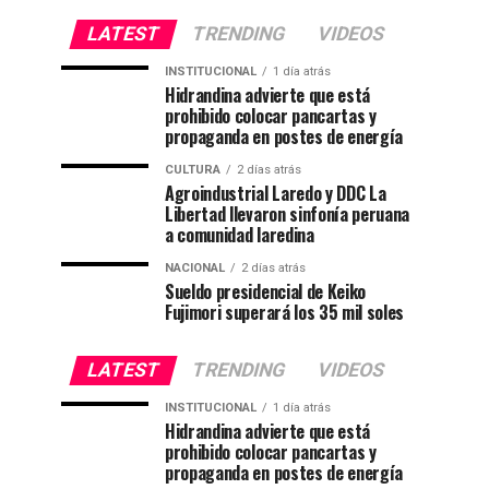
LATEST
TRENDING
VIDEOS
INSTITUCIONAL
1 día atrás
Hidrandina advierte que está
prohibido colocar pancartas y
propaganda en postes de energía
CULTURA
2 días atrás
Agroindustrial Laredo y DDC La
Libertad llevaron sinfonía peruana
a comunidad laredina
NACIONAL
2 días atrás
Sueldo presidencial de Keiko
Fujimori superará los 35 mil soles
LATEST
TRENDING
VIDEOS
INSTITUCIONAL
1 día atrás
Hidrandina advierte que está
prohibido colocar pancartas y
propaganda en postes de energía