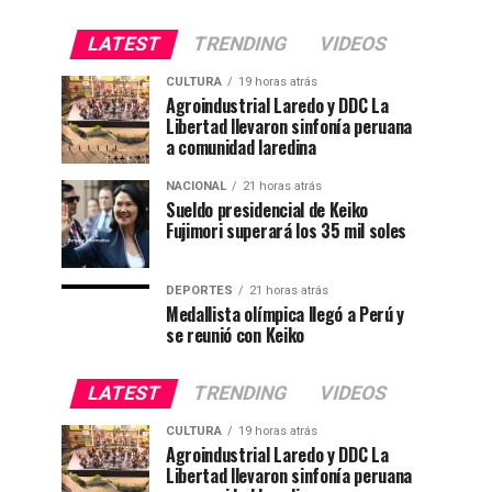
LATEST
TRENDING
VIDEOS
CULTURA
19 horas atrás
Agroindustrial Laredo y DDC La
Libertad llevaron sinfonía peruana
a comunidad laredina
NACIONAL
21 horas atrás
Sueldo presidencial de Keiko
Fujimori superará los 35 mil soles
DEPORTES
21 horas atrás
Medallista olímpica llegó a Perú y
se reunió con Keiko
LATEST
TRENDING
VIDEOS
CULTURA
19 horas atrás
Agroindustrial Laredo y DDC La
Libertad llevaron sinfonía peruana