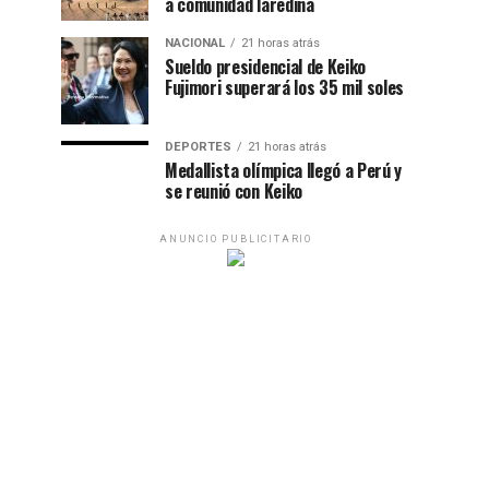
a comunidad laredina
NACIONAL
21 horas atrás
Sueldo presidencial de Keiko
Fujimori superará los 35 mil soles
DEPORTES
21 horas atrás
Medallista olímpica llegó a Perú y
se reunió con Keiko
ANUNCIO PUBLICITARIO