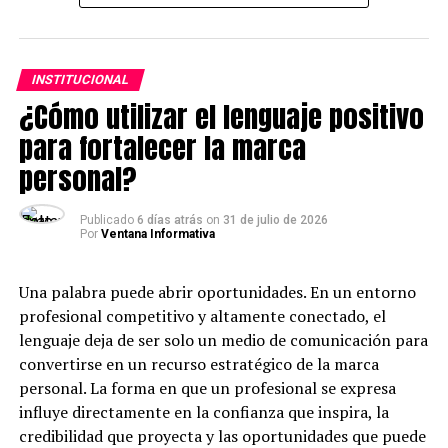
la economía local. A través de esta iniciativa, Caja
Arequipa busca inspirar a más peruanos a emprender y
fortalecer el reconocimiento social hacia quienes
INSTITUCIONAL
construyen negocios desde el esfuerzo propio.
¿Cómo utilizar el lenguaje positivo
La convocatoria contempla seis categorías: Fuerza
para fortalecer la marca
Mujer, dirigida a emprendedoras que hayan superado y
personal?
enfrentado barreras de género; Emprendedor Joven,
para jóvenes líderes de negocio con alto potencial de
Publicado
6 días atrás
on
31 de julio de 2026
crecimiento; MYPE Sostenible, que reconoce prácticas
Por
Ventana Informativa
sociales y ambientales responsables; Valor Familiar, para
negocios familiares con historias de unión y trabajo
Una palabra puede abrir oportunidades. En un entorno
conjunto; Emprendimiento Innovador, que premia
profesional competitivo y altamente conectado, el
soluciones que usan la innovación como pilar; y Legado
lenguaje deja de ser solo un medio de comunicación para
que Inspira, dirigida a emprendimientos con más de 10
convertirse en un recurso estratégico de la marca
años que han logrado un impacto destacado en sus
personal. La forma en que un profesional se expresa
comunidades.
influye directamente en la confianza que inspira, la
credibilidad que proyecta y las oportunidades que puede
Esta edición premiará a 18 ganadores a nivel nacional,