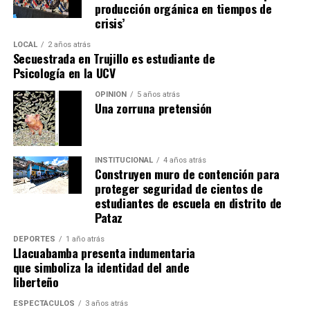
producción orgánica en tiempos de
personal auténtica.
sociales.
crisis’
A través de actividades de capacitación e incidencia
LOCAL
2 años atrás
Secuestrada en Trujillo es estudiante de
técnica, Concrevía busca contribuir al fortalecimiento
Psicología en la UCV
de la infraestructura urbana en ciudades como Piura,
Chiclayo, Trujillo, Chimbote y Cajamarca, impulsando
OPINIÓN
5 años atrás
Una zorruna pretensión
una planificación de largo plazo que priorice la calidad,
la sostenibilidad y la eficiencia de las inversiones
públicas, con el objetivo de generar mayor bienestar y
promover el desarrollo de las comunidades.
INSTITUCIONAL
4 años atrás
Construyen muro de contención para
proteger seguridad de cientos de
estudiantes de escuela en distrito de
Pataz
DEPORTES
1 año atrás
Llacuabamba presenta indumentaria
que simboliza la identidad del ande
liberteño
ESPECTÁCULOS
3 años atrás