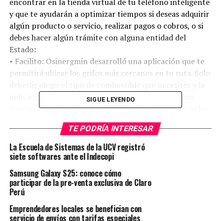
encontrar en la tienda virtual de tu teléfono inteligente
y que te ayudarán a optimizar tiempos si deseas adquirir
algún producto o servicio, realizar pagos o cobros, o si
debes hacer algún trámite con alguna entidad del
Estado:
• Facilito: Osinergmin desarrolló una aplicación que te
permitirá ubicar los grifos más cercanos en tu ruta. Solo
deberás elegir el tipo de combustible que necesites y la
aplicación clasificará los establecimientos según sus
SIGUE LEYENDO
precios (bajos, medios y altos) y te permitirá calificarlos
de acuerdo a tu experiencia.
TE PODRÍA INTERESAR
• Págalo.pe: A través de este aplicativo podrás agilizar el
La Escuela de Sistemas de la UCV registró
pago de tus trámites en entidades públicas como
siete softwares ante el Indecopi
RENIEC, la Superintendencia Nacional de Migraciones,
Samsung Galaxy S25: conoce cómo
SUNAT, entre otras. Asimismo, tendrás la opción de
participar de la pre-venta exclusiva de Claro
pagar de manera virtual o generar un recibo, con el que
Perú
puedes acercarte a cualquier agente del Banco de la
Emprendedores locales se benefician con
Nación o Agente Multired para pagarlo.
servicio de envíos con tarifas especiales