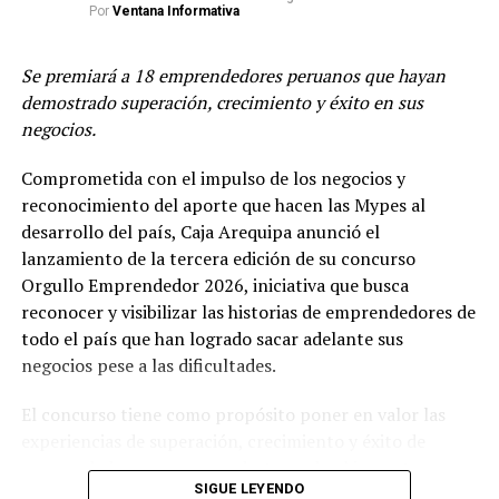
Por
Ventana Informativa
• Rappi, Fazil & PedidosYa: Si te quedaste sin insumos
para cocinar, sueles tener poco tiempo para prepararte
Se premiará a 18 emprendedores peruanos que hayan
algo de comer u olvidaste comprar las medicinas o
demostrado superación, crecimiento y éxito en sus
regalos que necesitabas y no puedes salir, estas
negocios.
aplicaciones son para ti. Con un amplio catálogo de
establecimientos, a través de estos aplicativos podrás
Comprometida con el impulso de los negocios y
recibir desayunos, artículos para tus mascotas, pastillas,
reconocimiento del aporte que hacen las Mypes al
regalos, y mucho más, en la puerta de tu casa u oficina.
desarrollo del país, Caja Arequipa anunció el
lanzamiento de la tercera edición de su concurso
TEMAS RELACIONADOS:
APLICACIONES
COMPRAS
Orgullo Emprendedor 2026, iniciativa que busca
PRODUCTOS
SERVICIOS
SMARTPHONES
reconocer y visibilizar las historias de emprendedores de
todo el país que han logrado sacar adelante sus
SIGUIENTE POST
Todo lo que necesitas saber sobre el pago de
negocios pese a las dificultades.
gratificación por Fiestas Patrias
El concurso tiene como propósito poner en valor las
ANTERIOR POST
Comité Ejecutivo Exportador La Libertad reconoce apoyo
experiencias de superación, crecimiento y éxito de
de empresas en pandemia
emprendedores peruanos, destacando el impacto que
SIGUE LEYENDO
sus negocios generan en sus familias, comunidades y en