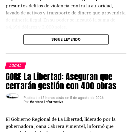
presuntos delitos de violencia contra la autoridad,
lavado de activos y transporte de dinero que provendría
de minería ilegal. En su poder se incautó la suma de
64,696 dólares y 2,000 soles.
SIGUE LEYENDO
LOCAL
GORE La Libertad: Aseguran que
cerrarán gestión con 400 obras
Publicado
13 horas atrás
on
5 de agosto de 2026
Por
Ventana Informativa
El Gobierno Regional de La Libertad, liderado por la
gobernadora Joana Cabrera Pimentel, informó que