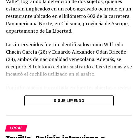
Valle”, logrando la detención de dos sujetos, quienes
estarían implicados en un robo agravado ocurrido en un
restaurante ubicado en el kilómetro 602 de la carretera
Panamericana Norte, en Chicama, provincia de Ascope,
departamento de La Libertad.
Los intervenidos fueron identificados como Wilfredo
Chacin García (28) y Eduardo Alexander Odan Briceño
(24), ambos de nacionalidad venezolana. Además, se
recuperó el teléfono celular sustraído a las víctimas y se
incautó el cuchillo utilizado en el asalto.
Por información consultada en fuentes abiertas y redes
sociales, al parecer, se ha podido identificar que Chacin
SIGUE LEYENDO
García aparecería vinculado anteriormente en
Venezuela a hechos por robo de celulares; dicha
información será objeto de verificación oficial y
profunda investigación.
LOCAL