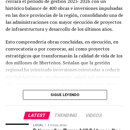
cerrará el periodo de gestión 2023-2026 con un
histórico balance de 400 obras e inversiones impulsadas
en las doce provincias de la región, consolidando una de
las administraciones con mayor ejecución de proyectos
de infraestructura y desarrollo de los últimos años.
Esto comprendería obras concluidas, en ejecución, en
convocatoria o por convocar, así como proyectos
estratégicos que transformarán la calidad de vida de los
dos millones de liberteños. Señalan que la gestión
regional ha priorizado inversiones orientadas a reducir
brechas históricas en educación, salud, infraestructura
vial, seguridad ciudadana, agricultura, deporte, agua y
saneamiento.
SIGUE LEYENDO
Obras por sectores
LATEST
TRENDING
VIDEOS
Del total de intervenciones, 120 corresponden al sector
Educación, 58 a Salud, 85 a infraestructura vial, 14 a
LOCAL
4 horas atrás