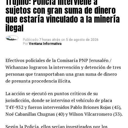
Trujillo: Policía interviene a
Los intervenidos fueron trasladados a la Comisaría de
Chicama y puestos a disposición de la Fiscalía Provincial
sujetos con gran suma de dinero
Penal Corporativa de Ascope, para continuar todas las
que estaría vinculado a la minería
diligencias y esclarecer su situación migratoria.
ilegal
Publicado
7 horas atrás
on
5 de agosto de 2026
Por
Ventana Informativa
Efectivos policiales de la Comisaría PNP Jerusalén /
Wichanzao lograron la intervención y detención de tres
personas que transportaban una gran suma de dinero
de presunta procedencia ilícita.
La acción se ejecutó en puntos críticos de su
jurisdicción, donde se intervino el vehículo de placa
T4Y‑932 y fueron intervenidos Pablo Briones Rojas (45),
Noé Cabanillas Chugnas (40) y Wilson Vilcarromero (33).
Según la Policía, ellos serían investigados por los