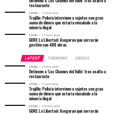
Seguridad Ciudadana, 31 a Agricultura, 30 a
Detienen a ‘Los Chamos del Valle’ tras asalto a
restaurante
infraestructura deportiva y 54 a proyectos de agua,
saneamiento, electrificación y otros servicios básicos. A
LOCAL
7 horas atrás
Trujillo: Policía interviene a sujetos con gran
esto hay que sumar que se preparan nuevas compras de
suma de dinero que estaría vinculado a la
logística para la PNP, así como nuevos trabajos de
minería ilegal
mantenimiento de establecimientos de salud en Bolívar
LOCAL
13 horas atrás
y Trujillo; todo lo cual garantiza alcanzar las 400
GORE La Libertad: Aseguran que cerrarán
intervenciones al término del presente año.
gestión con 400 obras
Del total de inversiones, vale mencionar que hay una
LATEST
TRENDING
VIDEOS
cartera dinámica que incluye 20 proyectos actualmente
en proceso de convocatoria y 30 nuevas obras que serán
LOCAL
4 horas atrás
Detienen a ‘Los Chamos del Valle’ tras asalto a
licitadas entre agosto y diciembre, ratificando el
restaurante
compromiso de la gestión de Joana Cabrera de
mantener un ritmo sostenido de inversión pública hasta
LOCAL
7 horas atrás
Trujillo: Policía interviene a sujetos con gran
el último día de su mandato.
suma de dinero que estaría vinculado a la
minería ilegal
13 grandes proyectos gestionados
LOCAL
13 horas atrás
GORE La Libertad: Aseguran que cerrarán
Aparte, la actual gestión ha emprendido una ardua