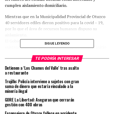
cumplen aislamiento domiciliario.
Mientras que en la Municipalidad Provincial de Otuzco
40 servidores ediles dieron positivo para la covid – 19,
por lo que el área de recursos humanos dispuso su
aislamiento.
El Gobierno Regional de La Libertad confirmó la
SIGUE LEYENDO
existencia de más de 10 mil por covid-19 desde el inicio
de la pandemia.
TE PODRÍA INTERESAR
TEMAS RELACIONADOS:
CORONAVIRUS
LA LIBERTAD
Detienen a ‘Los Chamos del Valle’ tras asalto
OTUZCO
PANDEMIA
SALUD
a restaurante
Trujillo: Policía interviene a sujetos con gran
SIGUIENTE POST
Ocho familias a punto de quedar en la calle
suma de dinero que estaría vinculado a la
minería ilegal
ANTERIOR POST
Cuestionan a fiscal de medioambiente por minería ilegal
GORE La Libertad: Aseguran que cerrarán
en el cerro El Toro
gestión con 400 obras
Exconsejero de Otuzco fallece en accidente