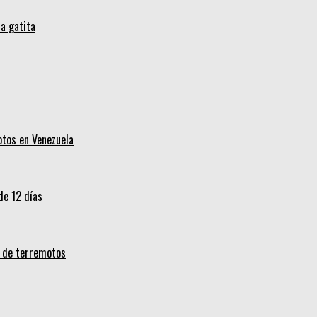
a gatita
otos en Venezuela
de 12 días
s de terremotos