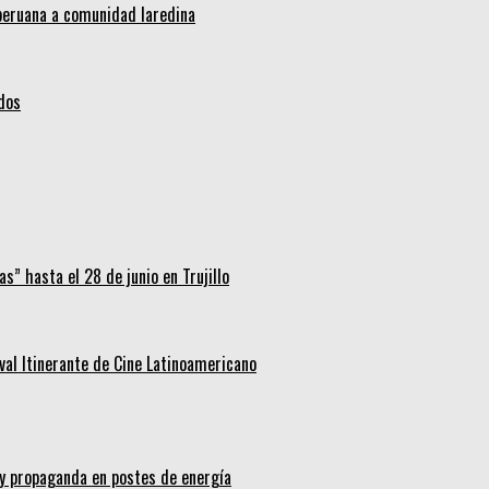
 peruana a comunidad laredina
idos
s” hasta el 28 de junio en Trujillo
ival Itinerante de Cine Latinoamericano
 y propaganda en postes de energía