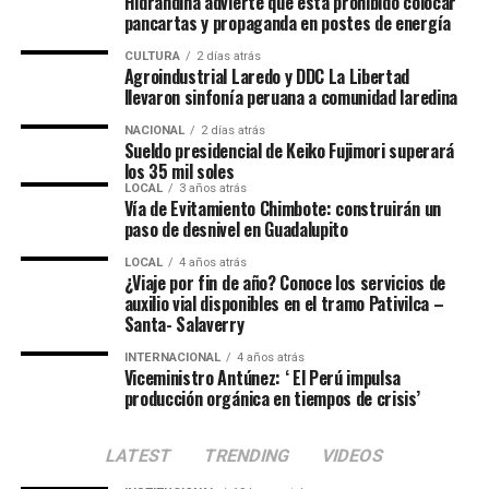
Hidrandina advierte que está prohibido colocar
pancartas y propaganda en postes de energía
CULTURA
2 días atrás
Agroindustrial Laredo y DDC La Libertad
llevaron sinfonía peruana a comunidad laredina
NACIONAL
2 días atrás
Sueldo presidencial de Keiko Fujimori superará
los 35 mil soles
LOCAL
3 años atrás
Vía de Evitamiento Chimbote: construirán un
paso de desnivel en Guadalupito
LOCAL
4 años atrás
¿Viaje por fin de año? Conoce los servicios de
auxilio vial disponibles en el tramo Pativilca –
Santa- Salaverry
INTERNACIONAL
4 años atrás
Viceministro Antúnez: ‘ El Perú impulsa
producción orgánica en tiempos de crisis’
LATEST
TRENDING
VIDEOS