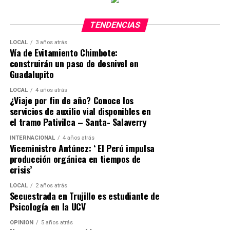
TENDENCIAS
LOCAL
3 años atrás
Vía de Evitamiento Chimbote:
construirán un paso de desnivel en
Guadalupito
LOCAL
4 años atrás
¿Viaje por fin de año? Conoce los
servicios de auxilio vial disponibles en
el tramo Pativilca – Santa- Salaverry
INTERNACIONAL
4 años atrás
Viceministro Antúnez: ‘ El Perú impulsa
producción orgánica en tiempos de
crisis’
LOCAL
2 años atrás
Secuestrada en Trujillo es estudiante de
Psicología en la UCV
OPINIÓN
5 años atrás