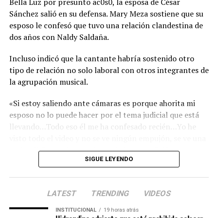
Bella Luz por presunto ac0s0, la esposa de César
Sánchez salió en su defensa. Mary Meza sostiene que su
esposo le confesó que tuvo una relación clandestina de
dos años con Naldy Saldaña.
Incluso indicó que la cantante habría sostenido otro
tipo de relación no solo laboral con otros integrantes de
la agrupación musical.
«Si estoy saliendo ante cámaras es porque ahorita mi
esposo no lo puede hacer por el tema judicial que está
llevando…Todo eso él me ha confesado recién…Yo he
visto todo el video y no se ve ningún empujón, se ve una
mujer disfrutando que el otro la besa», refirió ante un
SIGUE LEYENDO
medio nacional.
LATEST
TRENDING
VIDEOS
INSTITUCIONAL
19 horas atrás