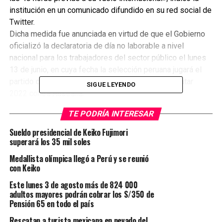
institución en un comunicado difundido en su red social de
Twitter.
Dicha medida fue anunciada en virtud de que el Gobierno
oficializó la declaratoria de día no laborable a nivel
nacional para los trabajadores del sector público el lunes
13 de junio, en cuya fecha la selección peruana jugará el
partido de repechaje de clasificación al Mundial Catar
SIGUE LEYENDO
2022 contra Australia.
Fuente: Andina
TE PODRÍA INTERESAR
TEMAS RELACIONADOS:
MIGRACIONES
PERÚ
Sueldo presidencial de Keiko Fujimori
superará los 35 mil soles
SIGUIENTE POST
Cinco recomendaciones para aprovechar la baja del
Medallista olímpica llegó a Perú y se reunió
dólar y hacer crecer tu negocio
con Keiko
ANTERIOR POST
Este lunes 3 de agosto más de 824 000
AFP: retiros de fondos reducen pensiones, encarecen
adultos mayores podrán cobrar los S/350 de
préstamos para las familias y frenan generación de
Pensión 65 en todo el país
empleo
Rescatan a turista mexicana en nevado del