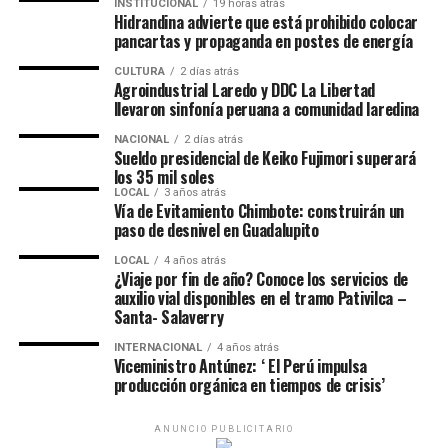
INSTITUCIONAL
19 horas atrás
Hidrandina advierte que está prohibido colocar
pancartas y propaganda en postes de energía
CULTURA
2 días atrás
Agroindustrial Laredo y DDC La Libertad
llevaron sinfonía peruana a comunidad laredina
NACIONAL
2 días atrás
Sueldo presidencial de Keiko Fujimori superará
los 35 mil soles
LOCAL
3 años atrás
Vía de Evitamiento Chimbote: construirán un
paso de desnivel en Guadalupito
LOCAL
4 años atrás
¿Viaje por fin de año? Conoce los servicios de
auxilio vial disponibles en el tramo Pativilca –
Santa- Salaverry
INTERNACIONAL
4 años atrás
Viceministro Antúnez: ‘ El Perú impulsa
producción orgánica en tiempos de crisis’
ANUNCIO PUBLICITARIO