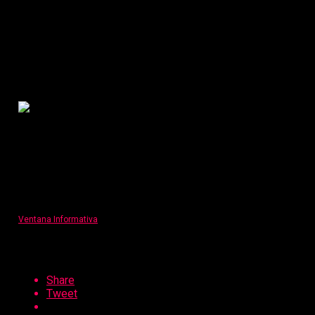
Intervendrán severamente si
hubiera trabajadores coludidos
con mafia de brevetes
Publicado
5 años atrás
on
29 de septiembre de 2021
Por
Ventana Informativa
Share
Tweet