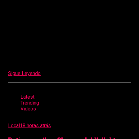
A través del mecanismo de Obras por Impuestos se
comprometieron más de 1,200 millones de soles para
nuevos proyectos, mientras que entre 2023 y 2025 se
transfirieron 453 millones de soles a 67
municipalidades para ejecutar 115 obras. Aparte, este
año se transfirió 100 millones de soles a
municipalidades para financiar 20 proyectos
adicionales, consolidando un modelo de gestión que ha
convertido la inversión pública en el principal motor
del desarrollo de La Libertad.
Sigue Leyendo
Latest
Trending
Videos
Local
18 horas atrás