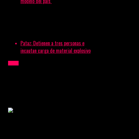
modelo del país
Desarticulan organización criminal ‘Los Tramitadores
Intocables de Brevetes’
Pataz: Detienen a tres personas e
incautan carga de material explosivo
Local
Detienen a ‘Los Chamos del Valle’
tras asalto a restaurante
Publicado
18 horas atrás
on