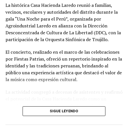
ilegales a puestos laborales con todos los beneficios
La histórica Casa Hacienda Laredo reunió a familias,
sociales. Ahora tiene mejores opciones de salud,
vecinos, escolares y autoridades del distrito durante la
educación y prácticas de vida”.
gala “Una Noche para el Perú”, organizada por
Los terrenos donde se ejercía la minería ilegal ahora
Agroindustrial Laredo en alianza con la Dirección
lucen distintos. Al menos los que están cercanos a la
Desconcentrada de Cultura de La Libertad (DDC), con la
operación de la minera. Sin embargo, los pobladores de
participación de la Orquesta Sinfónica de Trujillo.
la zona, alertaron que hay un bosque que pertenecería a
Fernando Polo Espejo que escondería una red de
El concierto, realizado en el marco de las celebraciones
socavones por donde se extrae mineral en forma ilícita.
por Fiestas Patrias, ofreció un repertorio inspirado en la
Y en las inmediaciones del cerro Cachito se sigue
identidad y las tradiciones peruanas, brindando al
realizando minería ilegal con accidentes y muertes que
público una experiencia artística que destacó el valor de
se ocultan con pagos de dinero.
la música como expresión cultural.
TEMAS RELACIONADOS:
HUAMACHUCO
LA LIBERTAD
La actividad congregó a decenas de asistentes y reafirmó
MINERA
SUMMA GOLD
el potencial de la Casa Hacienda Laredo como un
espacio abierto para el desarrollo de actividades
SIGUIENTE POST
EsSalud contará con nuevo local para funcionamiento de
SIGUE LEYENDO
culturales que fortalecen el vínculo entre la comunidad
posta en Sausal
y su patrimonio.
ANTERIOR POST