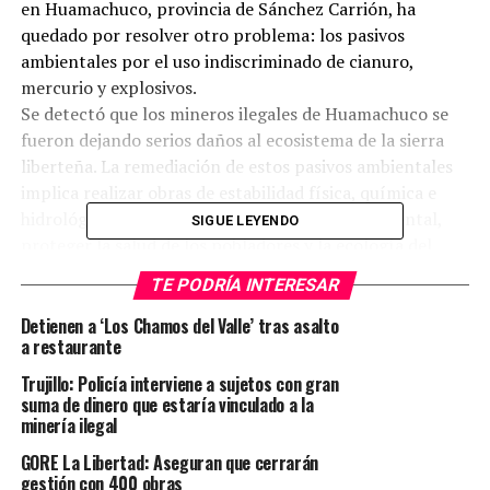
en Huamachuco, provincia de Sánchez Carrión, ha
quedado por resolver otro problema: los pasivos
ambientales por el uso indiscriminado de cianuro,
mercurio y explosivos.
Se detectó que los mineros ilegales de Huamachuco se
fueron dejando serios daños al ecosistema de la sierra
liberteña. La remediación de estos pasivos ambientales
implica realizar obras de estabilidad física, química e
hidrológica para reducir la contaminación ambiental,
SIGUE LEYENDO
proteger la salud de los pobladores y la ecología del
entorno.
TE PODRÍA INTERESAR
Summa Gold Corporation, empresa minera que realiza
operaciones en Huamachuco, tuvo que tomar acciones
Detienen a ‘Los Chamos del Valle’ tras asalto
a restaurante
inmediatas apenas se ejecutó la mencionada
erradicación de estos operadores ilegales. Luego de
Trujillo: Policía interviene a sujetos con gran
varias coordinaciones con los propietarios, la compañía
suma de dinero que estaría vinculado a la
minería ilegal
pudo tomar posesión de los terrenos concesionados por
el Estado donde se realizaba la minería ilegal y a la vez
GORE La Libertad: Aseguran que cerrarán
descubrir el estado de los mismos.
gestión con 400 obras