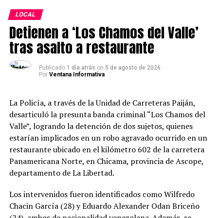
Academia Berendson y Liga Contra el Cáncer de Trujillo
“Queremos que la Casa Hacienda sea un espacio vivo,
LOCAL
unidos en actividad benéfica
donde la comunidad pueda encontrarse, compartir y
Detienen a ‘Los Chamos del Valle’
disfrutar de experiencias que fortalezcan su identidad.
La acogida de este evento demuestra el interés de la
tras asalto a restaurante
población por vivir la cultura y el arte”, señaló Luis
Fernando Piza, gerente general de Agroindustrial
Publicado
1 día atrás
on
5 de agosto de 2026
Por
Ventana Informativa
Laredo.
Esta iniciativa forma parte del compromiso de
La Policía, a través de la Unidad de Carreteras Paiján,
Agroindustrial Laredo por impulsar espacios de
desarticuló la presunta banda criminal “Los Chamos del
integración y promover actividades que contribuyan al
Valle”, logrando la detención de dos sujetos, quienes
fortalecimiento de la identidad cultural de la
estarían implicados en un robo agravado ocurrido en un
comunidad.
restaurante ubicado en el kilómetro 602 de la carretera
Panamericana Norte, en Chicama, provincia de Ascope,
departamento de La Libertad.
Los intervenidos fueron identificados como Wilfredo
Chacin García (28) y Eduardo Alexander Odan Briceño
(24), ambos de nacionalidad venezolana. Además, se