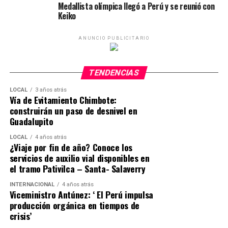
Medallista olímpica llegó a Perú y se reunió con
Keiko
ANUNCIO PUBLICITARIO
TENDENCIAS
LOCAL
3 años atrás
Vía de Evitamiento Chimbote:
construirán un paso de desnivel en
Guadalupito
LOCAL
4 años atrás
¿Viaje por fin de año? Conoce los
servicios de auxilio vial disponibles en
el tramo Pativilca – Santa- Salaverry
INTERNACIONAL
4 años atrás
Viceministro Antúnez: ‘ El Perú impulsa
producción orgánica en tiempos de
crisis’