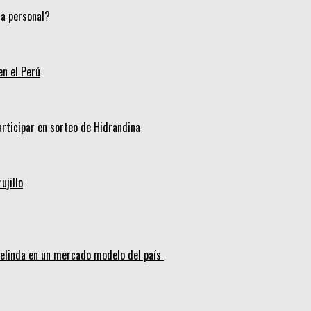
ca personal?
en el Perú
articipar en sorteo de Hidrandina
ujillo
melinda en un mercado modelo del país