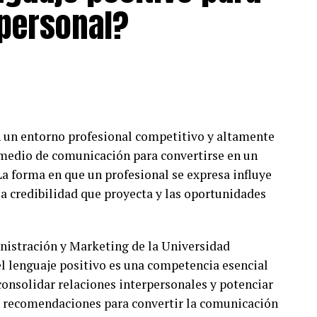
 personal?
unidades.
el nacional, con un fondo total de S/ 180,000. Cada
000, un Plata de S/ 6,000 y un Bronce de S/ 4,000, y
 además, el Gran Premio Orgullo Emprendedor, con
n un entorno profesional competitivo y altamente
 tendrá acceso a seguros de cobertura para sus
n medio de comunicación para convertirse en un
 año con Caja Arequipa y el reconocimiento de sus
La forma en que un profesional se expresa influye
r 2026”.
la credibilidad que proyecta y las oportunidades
 y estarán abiertas en la web
rendedor/
hasta el 23 de agosto. Podrán postular
istración y Marketing de la Universidad
 tengan más de un año de fundados. Con esta
el lenguaje positivo es una competencia esencial
mpromiso de transformar vidas, acompañando el
 consolidar relaciones interpersonales y potenciar
 a lo largo de todo el país.
is recomendaciones para convertir la comunicación