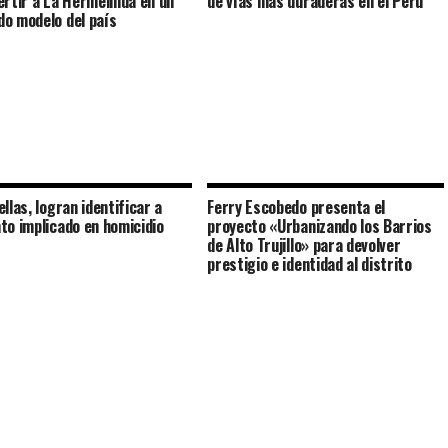
ertir a La Hermelinda en un
de vías más duraderas en el Perú
o modelo del país
llas, logran identificar a
Ferry Escobedo presenta el
to implicado en homicidio
proyecto «Urbanizando los Barrios
de Alto Trujillo» para devolver
prestigio e identidad al distrito