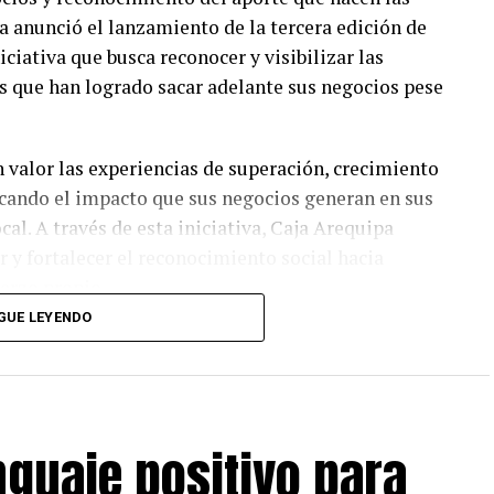
a anunció el lanzamiento de la tercera edición de
iativa que busca reconocer y visibilizar las
s que han logrado sacar adelante sus negocios pese
 valor las experiencias de superación, crecimiento
cando el impacto que sus negocios generan en sus
al. A través de esta iniciativa, Caja Arequipa
 y fortalecer el reconocimiento social hacia
erzo propio.
GUE LEYENDO
s: Fuerza Mujer, dirigida a emprendedoras que
énero; Emprendedor Joven, para jóvenes líderes de
; MYPE Sostenible, que reconoce prácticas sociales
, para negocios familiares con historias de unión y
nguaje positivo para
or, que premia soluciones que usan la innovación
da a emprendimientos con más de 10 años que han