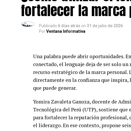
fortalecer la marca
logrado un impacto destacado en sus com
Esta edición premiará a 18 ganadores a niv
Publicado
6 días atrás
on
31 de julio de 2026
categoría entregará un premio Oro de S/ 12,
Por
Ventana Informativa
la mejor postulación de todas se llevará,
S/ 25,000 adicionales.
Una palabra puede abrir oportunidades. E
Adicionalmente, cada uno de estos premios
conectado, el lenguaje deja de ser solo u
negocios, mentorías especializadas por un
recurso estratégico de la marca personal. 
historias en el libro “Orgullo Emprendedo
directamente en la confianza que inspira, 
Las inscripciones son totalmente gratuitas
que puede generar.
https://www.cajaarequipa.pe/orgullo-emp
Yomira Zavaleta Ganoza, docente de Admin
emprendedores con negocios formales que
Tecnológica del Perú (UTP), sostiene que 
iniciativa, Caja Arequipa reafirma su co
para fortalecer la reputación profesional,
crecimiento de los emprendedores peruanos
el liderazgo. En ese contexto, propone se