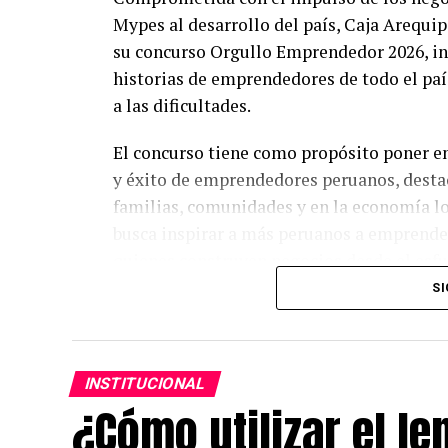
Mypes al desarrollo del país, Caja Arequip
su concurso Orgullo Emprendedor 2026, inic
historias de emprendedores de todo el paí
a las dificultades.
El concurso tiene como propósito poner en
y éxito de emprendedores peruanos, desta
familias, comunidades y en la economía loc
busca inspirar a más peruanos a emprender
quienes construyen negocios desde el esfu
SI
La convocatoria contempla seis categoría
hayan superado y enfrentado barreras de g
negocio con alto potencial de crecimiento
INSTITUCIONAL
y ambientales responsables; Valor Familiar
¿Cómo utilizar el le
trabajo conjunto; Emprendimiento Innovad
como pilar; y Legado que Inspira, dirigi