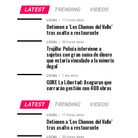
LATEST
TRENDING
VIDEOS
LOCAL
17 horas atrás
Detienen a ‘Los Chamos del Valle’
tras asalto a restaurante
LOCAL
20 horas atrás
Trujillo: Policía interviene a
sujetos con gran suma de dinero
que estaría vinculado a la minería
ilegal
LOCAL
1 día atrás
GORE La Libertad: Aseguran que
cerrarán gestión con 400 obras
LATEST
TRENDING
VIDEOS
LOCAL
17 horas atrás
Detienen a ‘Los Chamos del Valle’
tras asalto a restaurante
LOCAL
20 horas atrás