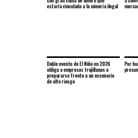
con gran suma de dinero que
a conv
estaría vinculado a la minería ilegal
mercad
Doble evento de El Niño en 2026
Por hue
obliga a empresas trujillanas a
presun
prepararse frente a un escenario
de alto riesgo