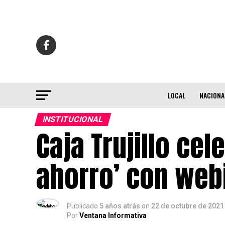
LOCAL
NACIONA
INSTITUCIONAL
Caja Trujillo cel
ahorro’ con webi
Publicado
5 años atrás
on
22 de octubre de 2021
Por
Ventana Informativa