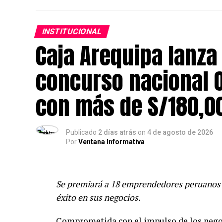
INSTITUCIONAL
Caja Arequipa lanza 
concurso nacional 
con más de S/180,0
Publicado
2 días atrás
on
4 de agosto de 2026
Por
Ventana Informativa
Se premiará a 18 emprendedores peruanos 
éxito en sus negocios.
Comprometida con el impulso de los negoc