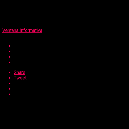
on
6 de septiembre de 2021
Por
Ventana Informativa
Share
Tweet
Ciudadanos pueden inscribirse y presentar alertas sobre el
uso inadecuado de recursos públicos.
La Contraloría General de la República convoca a los
ciudadanos y representantes de la sociedad civil organizada