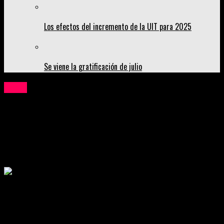
Los efectos del incremento de la UIT para 2025
Se viene la gratificación de julio
Local
Audiencia pública virtual “La Contraloría te
escucha” se realizará en Pataz, Bolívar y
Julcán
Publicado
5 años atrás