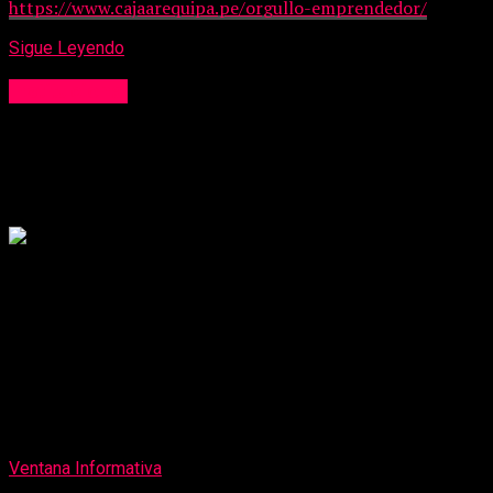
https://www.cajaarequipa.pe/orgullo-emprendedor/
Sigue Leyendo
Institucional
¿Cómo utilizar el lenguaje positivo para
fortalecer la marca personal?
Publicado
6 días atrás
on
31 de julio de 2026
Por
Ventana Informativa