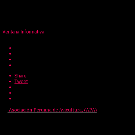
on
25 de abril de 2022
Por
Ventana Informativa
Share
Tweet
La
Asociación Peruana de Avicultura, (APA)
junto con los
principales restaurantes de pollo a la brasa del Perú,
presentaron la campaña
Pollito de miércoles
, con la
finalidad de promover el consumo de este exquisito platillo