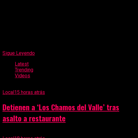
Trujillo, Chimbote y Cajamarca, impulsando una
planificación de largo plazo que priorice la calidad, la
sostenibilidad y la eficiencia de las inversiones públicas, con
el objetivo de generar mayor bienestar y promover el
desarrollo de las comunidades.
Sigue Leyendo
Latest
Trending
Videos
Local
15 horas atrás
Detienen a ‘Los Chamos del Valle’ tras
asalto a restaurante