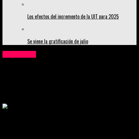
Los efectos del incremento de la UIT para 2025
Se viene la gratificación de julio
Institucional
Asociación Peruana de Avicultura lanza
campaña para promover el consumo de
pollo a la brasa
Publicado
4 años atrás