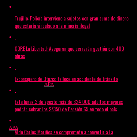
día para disfrutar un pollo a la brasa y gozar de grandes
promociones y descuentos.
Trujillo: Policía interviene a sujetos con gran suma de dinero
Esta iniciativa cuenta con la participación de: Pios Chicken,
que estaría vinculado a la minería ilegal
Pardos Chicken, La Leña, Las Canastas, Tampa Chicken,
Tori Pollería, Corralito, Villa Chicken, Norky’s, La Leña y
Carbón, Las Tinajas, Mediterráneo, Marabunta, Tori
GORE La Libertad: Aseguran que cerrarán gestión con 400
Pollería, La Panka, Pikalo, Granja Azul, Poyeros, Rocky’s, El
obras
Mocho (San Martín de Pangoa y Satipo), Roy Chicken y
Pollo el Brasero (Chancay), D’Marcos (Huancayo) y Pollos
Sabor A Leña (Puerto Maldonado).
Exconsejero de Otuzco fallece en accidente de tránsito
De esta manera, la
APA
y las principales cadenas de
restaurantes de pollo a la brasa, extenderán el consumo
masivo de este plato por todo el año; haciendo que más
Este lunes 3 de agosto más de 824 000 adultos mayores
familias puedan disfrutar de esta experiencia.
podrán cobrar los S/350 de Pensión 65 en todo el país
Acerca de la Asociación Peruana de Avicultores (APA)
La
APA
representa a los productores avícolas de nuestro
Aldo Carlos Mariños se compromete a convertir a La
país y tiene como objetivo principal facilitar el desarrollo