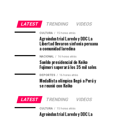
LATEST
TRENDING
VIDEOS
CULTURA
15 horas atrás
Agroindustrial Laredo y DDC La
Libertad llevaron sinfonía peruana
a comunidad laredina
NACIONAL
16 horas atrás
Sueldo presidencial de Keiko
Fujimori superará los 35 mil soles
DEPORTES
16 horas atrás
Medallista olímpica llegó a Perú y
se reunió con Keiko
LATEST
TRENDING
VIDEOS
CULTURA
15 horas atrás
Agroindustrial Laredo y DDC La