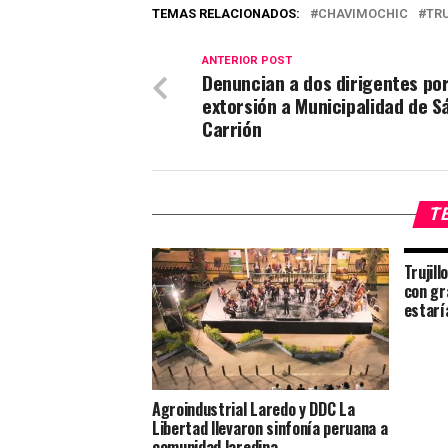
TEMAS RELACIONADOS:
CHAVIMOCHIC
TR
ANTERIOR POST
Denuncian a dos dirigentes po
extorsión a Municipalidad de S
Carrión
TE
Trujill
con gr
estaría
Agroindustrial Laredo y DDC La
Libertad llevaron sinfonía peruana a
comunidad laredina