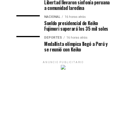
Libertad llevaron sinfonía peruana
a comunidad laredina
NACIONAL
16 horas atrás
Sueldo presidencial de Keiko
Fujimori superará los 35 mil soles
DEPORTES
16 horas atrás
Medallista olímpica llegó a Perú y
se reunió con Keiko
ANUNCIO PUBLICITARIO