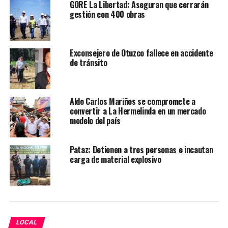
GORE La Libertad: Aseguran que cerrarán
gestión con 400 obras
TEMAS RELACIONADOS:
EMERGENCIA
EXPLOSIVO
INSEGURIDAD
LA LIBERTAD
PNP
ROBO
SCOTIABANK
TRUJILLO
Exconsejero de Otuzco fallece en accidente
SIGUIENTE POST
de tránsito
Más de 300 niños y niñas de Buenos Aires participaron
de compartir navideño
ANTERIOR POST
Aldo Carlos Mariños se compromete a
Alcalde impulsa creacion de la Universidad Nacional de
convertir a La Hermelinda en un mercado
Pataz
modelo del país
Pataz: Detienen a tres personas e incautan
carga de material explosivo
LOCAL