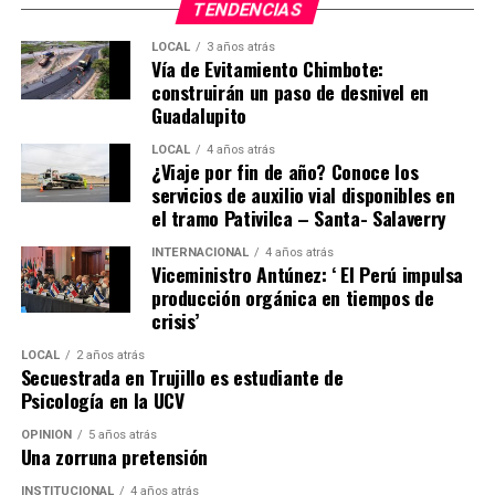
TENDENCIAS
como las futuras vías Cachicadán–Huamachuco,
Santiago de Chuco–Buena Vista y El Cruce–Sayapullo.
LOCAL
3 años atrás
Vía de Evitamiento Chimbote:
Asimismo, el perfil del nuevo IREN Norte ya fue
construirán un paso de desnivel en
culminado para definir su modalidad de ejecución.
Guadalupito
Educación, salud y seguridad
LOCAL
4 años atrás
¿Viaje por fin de año? Conoce los
servicios de auxilio vial disponibles en
En educación, la gestión regional dejará como legado
el tramo Pativilca – Santa- Salaverry
110 modernas instituciones educativas, entre ellas 16
institutos de educación superior, fortaleciendo la
INTERNACIONAL
4 años atrás
Viceministro Antúnez: ‘ El Perú impulsa
formación de miles de estudiantes. A ello se suma la
producción orgánica en tiempos de
entrega de 25 mil laptops para docentes, la
crisis’
implementación de 1,500 colegios con pantallas
interactivas, la distribución de 170 mil bienes de
LOCAL
2 años atrás
Secuestrada en Trujillo es estudiante de
mobiliario escolar y miles de kits pedagógicos destinados
Psicología en la UCV
a estudiantes de educación inicial, primaria, secundaria y
educación especial.
OPINIÓN
5 años atrás
Una zorruna pretensión
En el sector Salud se fortaleció la capacidad resolutiva
INSTITUCIONAL
4 años atrás