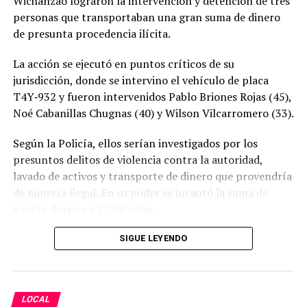
Wichanzao lograron la intervención y detención de tres
personas que transportaban una gran suma de dinero
de presunta procedencia ilícita.
La acción se ejecutó en puntos críticos de su
jurisdicción, donde se intervino el vehículo de placa
T4Y‑932 y fueron intervenidos Pablo Briones Rojas (45),
Noé Cabanillas Chugnas (40) y Wilson Vilcarromero (33).
Según la Policía, ellos serían investigados por los
presuntos delitos de violencia contra la autoridad,
lavado de activos y transporte de dinero que provendría
de minería ilegal. En su poder se incautó la suma de
64,696 dólares y 2,000 soles.
SIGUE LEYENDO
LOCAL