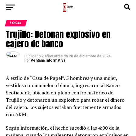
LOCAL
Trujillo: Detonan explosivo en
cajero de banco
Publicado
2 años atrás
on
20 de diciembre de 2024
Por
Ventana Informativa
A estilo de “Casa de Papel”. 5 hombres y una mujer,
vestidos con mameluco blanco, ingresaron al Banco
Scotiabank, ubicado en pleno centro histórico de
Trujillo y detonaron un explosivo para robar el dinero
del cajero. Los sujetos estaban fuertemente armados
con AKM.
Según información, el hecho sucedió a las 4:00 de la
mañana, cuando los maleantes detonaron explosivos en