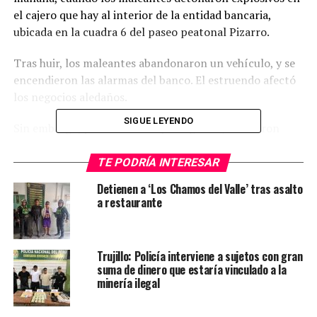
el cajero que hay al interior de la entidad bancaria,
ubicada en la cuadra 6 del paseo peatonal Pizarro.
Tras huir, los maleantes abandonaron un vehículo, y se
encendieron las alarmas del banco. El estruendo afectó
los negocios aledaños.
SIGUE LEYENDO
Sin embargo, para evitar ser perseguidos, colocaron
“aletas de tiburón”, en el perímetro de la av. España.
Otros implicados se fueron corriendo con dirección a la
TE PODRÍA INTERESAR
plazuela El Recreo.
Detienen a ‘Los Chamos del Valle’ tras asalto
a restaurante
Trujillo: Policía interviene a sujetos con gran
suma de dinero que estaría vinculado a la
minería ilegal