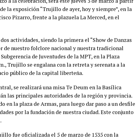
o a la celebración, será este jueves 3 de marzo a partir
de la exposición “Trujillo de ayer, hoy y siempre”, en la
isco Pizarro, frente a la plazuela La Merced, en el
rán dos actividades, siendo la primera el “Show de Danzas
 de nuestro folclore nacional y nuestra tradicional
 Subgerencia de Juventudes de la MPT, en la Plaza
., Trujillo se engalana con la retreta y serenata a la
io público de la capital liberteña.
ntral, se realizará una misa Te Deum en la Basílica
án las principales autoridades de la región y provincia.
do en la plaza de Armas, para luego dar paso a un desfile
vidades por la fundación de nuestra ciudad. Este conjunto
.
jillo fue oficializada el 5 de marzo de 1535 con la