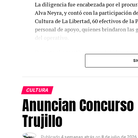
La diligencia fue encabezada por el procu
Alva Neyra, y contó con la participación 
Cultura de La Libertad, 60 efectivos de la 
personal de apoyo, quienes brindaron las g
del operativo.
Durante el operativo se constató la ocupa
ubicados dentro del perímetro de protecc
SI
área intervenida se encontraron estructur
las ocupaciones, como palos, mantas, cer
destinados principalmente al cultivo de p
CULTURA
Anuncian Concurso R
La diligencia permitió recuperar una franj
ambos lados de la Vía de Evitamiento, que
Trujillo
esta acción, el Estado restituye la posesió
protección del patrimonio cultural de la N
Publicado
4 semanas atrás
on
8 de julio de 2026