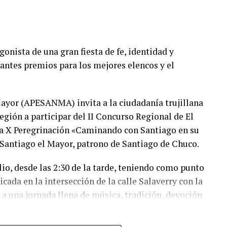
la posesión del Estado, impedir la consolidación de
eto del perímetro de protección de Chan Chan. Estas
, porque la defensa del patrimonio cultural y de los
 admite tolerancia frente a nuevas invasiones”,
gonista de una gran fiesta de fe, identidad y
rio de Cultura, Henmer Alva Neyra.
tantes premios para los mejores elencos y el
ica, sin registrarse actos de violencia ni personas
ales correspondientes para la recuperación
Mayor (APESANMA) invita a la ciudadanía trujillana
 Estado.
región a participar del II Concurso Regional de El
e la X Peregrinación «Caminando con Santiago en su
 sostenido que impulsa el Ministerio de Cultura
l Santiago el Mayor, patrono de Santiago de Chuco.
 Complejo Arqueológico Chan Chan. Asimismo,
 preservar la franja y el perímetro de protección
lio, desde las 2:30 de la tarde, teniendo como punto
miento, contribuyendo a la conservación del
cada en la intersección de la calle Salaverry con la
a del Patrimonio Mundial de la UNESCO.
 a una jornada llena de música, tradición, devoción