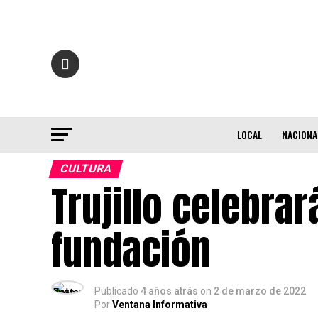
LOCAL
NACIONA
CULTURA
Trujillo celebra
fundación
Publicado
4 años atrás
on
2 de marzo de 2022
Por
Ventana Informativa