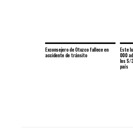
Exconsejero de Otuzco fallece en
Este l
accidente de tránsito
000 ad
los S/
país