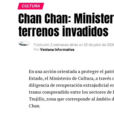
CULTURA
Chan Chan: Minister
terrenos invadidos
Publicado
2 semanas atrás
on
23 de julio de 202
Por
Ventana Informativa
En una acción orientada a proteger el patr
Estado, el Ministerio de Cultura, a través 
diligencia de recuperación extrajudicial en
tramo comprendido entre los sectores de H
Trujillo, zona que corresponde al ámbito
Chan.