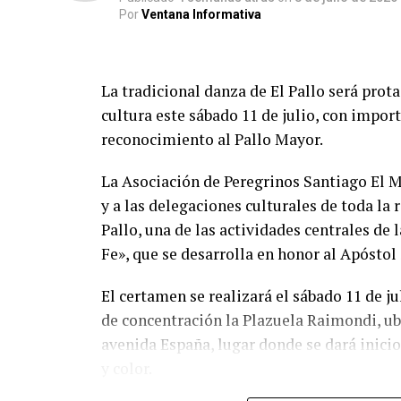
“El objetivo es restituir estos terrenos a 
Por
Ventana Informativa
ocupaciones ilegales y garantizar el resp
acciones continuarán en el marco de la ley
bienes del Estado es una obligación que no
La tradicional danza de El Pallo será prota
sostuvo el procurador público del Ministe
cultura este sábado 11 de julio, con impor
reconocimiento al Pallo Mayor.
La diligencia se desarrolló de manera pacíf
detenidas, en el marco de las acciones leg
La Asociación de Peregrinos Santiago El 
extrajudicial de terrenos de propiedad del
y a las delegaciones culturales de toda la 
Pallo, una de las actividades centrales d
Esta intervención forma parte del trabajo
Fe», que se desarrolla en honor al Apósto
para recuperar y proteger el entorno del
busca evitar nuevas ocupaciones ilegales y
El certamen se realizará el sábado 11 de ju
ubicados a ambos lados de la Vía de Evita
de concentración la Plazuela Raimondi, ubi
entorno de este sitio inscrito en la List
avenida España, lugar donde se dará inicio
y color.