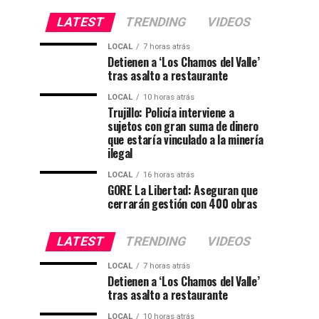
LATEST
TRENDING
VIDEOS
LOCAL
7 horas atrás
Detienen a ‘Los Chamos del Valle’
tras asalto a restaurante
LOCAL
10 horas atrás
Trujillo: Policía interviene a
sujetos con gran suma de dinero
que estaría vinculado a la minería
ilegal
LOCAL
16 horas atrás
GORE La Libertad: Aseguran que
cerrarán gestión con 400 obras
LATEST
TRENDING
VIDEOS
LOCAL
7 horas atrás
Detienen a ‘Los Chamos del Valle’
tras asalto a restaurante
LOCAL
10 horas atrás