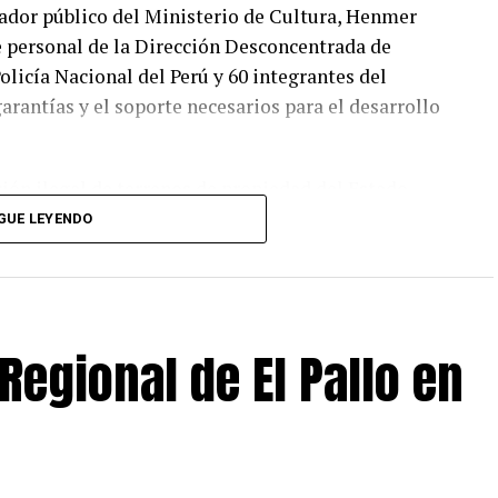
rador público del Ministerio de Cultura, Henmer
de personal de la Dirección Desconcentrada de
Policía Nacional del Perú y 60 integrantes del
arantías y el soporte necesarios para el desarrollo
ción ilegal de terrenos de propiedad del Estado
ión del Complejo Arqueológico Chan Chan. En el
GUE LEYENDO
as precarias y elementos utilizados para delimitar
cos y acumulación de desmonte, además de terrenos
roductos agrícolas como zapallo y tomate.
egional de El Pallo en
a de terrenos de más de 8 kilómetros, ubicada a
 venía siendo ocupada de manera irregular. Con
n de estos predios y fortalece las medidas de
ación.