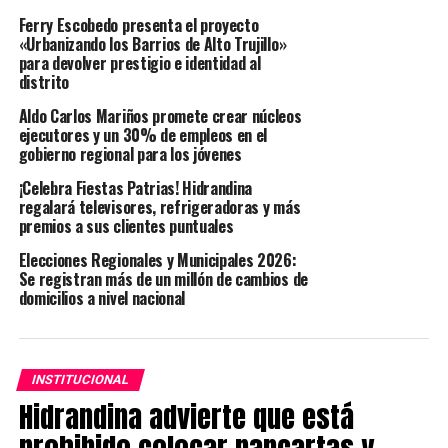
paneles publicitarios, banderolas y propaganda política
Ferry Escobedo presenta el proyecto
en postes y subestaciones eléctricas, especialmente en
«Urbanizando los Barrios de Alto Trujillo»
el actual contexto electoral. Esta práctica, además de
para devolver prestigio e identidad al
distrito
estar prohibida, incrementa el riesgo de accidentes
eléctricos y afecta la infraestructura del servicio
Aldo Carlos Mariños promete crear núcleos
público.
ejecutores y un 30% de empleos en el
gobierno regional para los jóvenes
Finalmente, la empresa pidió a la población reportar
¡Celebra Fiestas Patrias! Hidrandina
cualquier construcción irregular o instalación de
regalará televisores, refrigeradoras y más
propaganda cerca de redes eléctricas a través de sus
premios a sus clientes puntuales
canales de atención disponibles las 24 horas: la central
Elecciones Regionales y Municipales 2026:
telefónica 0801 71001, WhatsApp 948 327 474, el
Se registran más de un millón de cambios de
Facebook oficial de Hidrandina y el correo
domicilios a nivel nacional
atencionhdna@distriluz.com.pe.
INSTITUCIONAL
<
>
Hidrandina advierte que está
prohibido colocar pancartas y