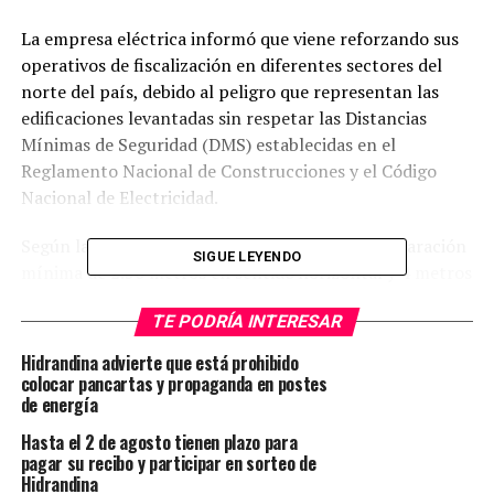
La empresa eléctrica informó que viene reforzando sus
operativos de fiscalización en diferentes sectores del
norte del país, debido al peligro que representan las
edificaciones levantadas sin respetar las Distancias
Mínimas de Seguridad (DMS) establecidas en el
Reglamento Nacional de Construcciones y el Código
Nacional de Electricidad.
Según la normativa vigente, debe existir una separación
SIGUE LEYENDO
mínima de 2.50 metros en sentido horizontal y 4 metros
en sentido vertical entre una vivienda o estructura y las
TE PODRÍA INTERESAR
redes eléctricas de media tensión. Sin embargo, durante
las inspecciones realizadas en Trujillo, Cajamarca y
Hidrandina advierte que está prohibido
Huaraz, se detectó que muchas construcciones
colocar pancartas y propaganda en postes
de energía
continúan avanzando peligrosamente cerca e incluso
debajo de líneas eléctricas activas.
Hasta el 2 de agosto tienen plazo para
pagar su recibo y participar en sorteo de
La empresa también alertó sobre la instalación de
Hidrandina