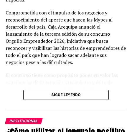
instalaciones.
Comprometida con el impulso de los negocios y
Finalmente, Hidrandina pidió el apoyo de la ciudadanía
reconocimiento del aporte que hacen las Mypes al
para denunciar estos casos a través de la línea gratuita
desarrollo del país, Caja Arequipa anunció el
0801-71001, el correo atencionhdna@distriluz.com.pe,
lanzamiento de la tercera edición de su concurso
el WhatsApp 948 327 474, la página oficial de Facebook
Orgullo Emprendedor 2026, iniciativa que busca
de Hidrandina o mediante la aplicación gratuita App
reconocer y visibilizar las historias de emprendedores de
Distriluz, disponible para dispositivos Android e iOS,
todo el país que han logrado sacar adelante sus
donde se brinda atención las 24 horas del día.
negocios pese a las dificultades.
El concurso tiene como propósito poner en valor las
experiencias de superación, crecimiento y éxito de
emprendedores peruanos, destacando el impacto que
SIGUE LEYENDO
sus negocios generan en sus familias, comunidades y en
la economía local. A través de esta iniciativa, Caja
Arequipa busca inspirar a más peruanos a emprender y
fortalecer el reconocimiento social hacia quienes
INSTITUCIONAL
construyen negocios desde el esfuerzo propio.
¿Cómo utilizar el lenguaje positivo