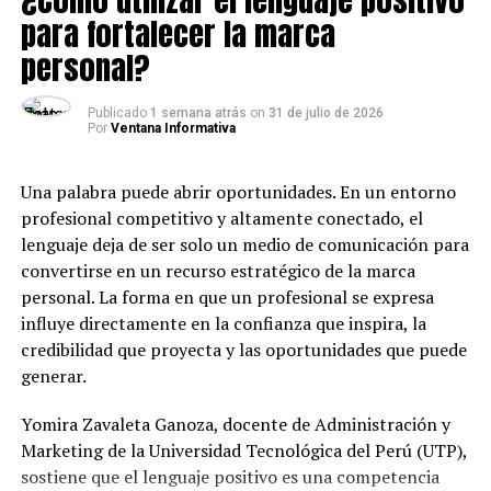
La convocatoria contempla seis categorías: Fuerza
para fortalecer la marca
Mujer, dirigida a emprendedoras que hayan superado y
personal?
enfrentado barreras de género; Emprendedor Joven,
para jóvenes líderes de negocio con alto potencial de
Publicado
1 semana atrás
on
31 de julio de 2026
crecimiento; MYPE Sostenible, que reconoce prácticas
Por
Ventana Informativa
sociales y ambientales responsables; Valor Familiar, para
negocios familiares con historias de unión y trabajo
Una palabra puede abrir oportunidades. En un entorno
conjunto; Emprendimiento Innovador, que premia
profesional competitivo y altamente conectado, el
soluciones que usan la innovación como pilar; y Legado
lenguaje deja de ser solo un medio de comunicación para
que Inspira, dirigida a emprendimientos con más de 10
convertirse en un recurso estratégico de la marca
años que han logrado un impacto destacado en sus
personal. La forma en que un profesional se expresa
comunidades.
influye directamente en la confianza que inspira, la
credibilidad que proyecta y las oportunidades que puede
Esta edición premiará a 18 ganadores a nivel nacional,
generar.
con un fondo total de S/ 180,000. Cada categoría
entregará un premio Oro de S/ 12,000, un Plata de S/
Yomira Zavaleta Ganoza, docente de Administración y
6,000 y un Bronce de S/ 4,000, y la mejor postulación de
Marketing de la Universidad Tecnológica del Perú (UTP),
todas se llevará, además, el Gran Premio Orgullo
sostiene que el lenguaje positivo es una competencia
Emprendedor, con S/ 25,000 adicionales.