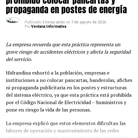
propaganda en postes de energía
Publicado
3 horas atrás
on
7 de agosto de 2026
Por
Ventana Informativa
TEMAS RELACIONADOS:
CANDIDATOS
ELECCIONES
La empresa recuerda que esta práctica representa un
HIDRANDINA
PROPAGANDA
SEGUNDA VUELTA
grave riesgo de accidentes eléctricos y afecta la seguridad
SIGUIENTE POST
del servicio.
Capturan a presunto extorsionador que exigía dinero en
una botella
Hidrandina exhortó a la población, empresas e
ANTERIOR POST
instituciones a no colocar pancartas, banderolas, afiches
Se clausura en Trujillo la 6ta edición de Atemporal –
ni propaganda publicitaria en los postes y estructuras
Festival Itinerante de Cine Latinoamericano
del sistema eléctrico, ya que esta práctica está prohibida
por el Código Nacional de Electricidad – Suministros y
pone en riesgo la vida de las personas.
La empresa explicó que estos elementos dificultan las
labores de operación y mantenimiento de las redes