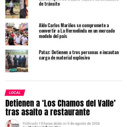
de tránsito
<
>
Aldo Carlos Mariños se compromete a
convertir a La Hermelinda en un mercado
modelo del país
Pataz: Detienen a tres personas e incautan
carga de material explosivo
LOCAL
Detienen a ‘Los Chamos del Valle’
tras asalto a restaurante
TEMAS RELACIONADOS:
AMBULANCIA
JULCÁN
Publicado
13 horas atrás
on
5 de agosto de 2026