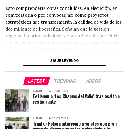
Esto comprendería obras concluidas, en ejecución, en
convocatoria o por convocar, así como proyectos
estratégicos que transformarán la calidad de vida de los
dos millones de liberteños. Señalan que la gestión
regional ha priorizado inversiones orientadas a reducir
brechas históricas en educación, salud, infraestructura
vial, seguridad ciudadana, agricultura, deporte, agua y
saneamiento.
SIGUE LEYENDO
Obras por sectores
LATEST
TRENDING
VIDEOS
Del total de intervenciones, 120 corresponden al sector
Educación, 58 a Salud, 85 a infraestructura vial, 14 a
LOCAL
13 horas atrás
Seguridad Ciudadana, 31 a Agricultura, 30 a
Detienen a ‘Los Chamos del Valle’ tras asalto a
restaurante
infraestructura deportiva y 54 a proyectos de agua,
saneamiento, electrificación y otros servicios básicos. A
esto hay que sumar que se preparan nuevas compras de
LOCAL
16 horas atrás
logística para la PNP, así como nuevos trabajos de
Trujillo: Policía interviene a sujetos con gran