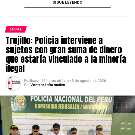
SIGUE LEYENDO
García aparecería vinculado anteriormente en
Venezuela a hechos por robo de celulares; dicha
información será objeto de verificación oficial y
profunda investigación.
LOCAL
Trujillo: Policía interviene a
Los intervenidos fueron trasladados a la Comisaría de
Chicama y puestos a disposición de la Fiscalía Provincial
sujetos con gran suma de dinero
Penal Corporativa de Ascope, para continuar todas las
que estaría vinculado a la minería
diligencias y esclarecer su situación migratoria.
ilegal
Publicado
16 horas atrás
on
5 de agosto de 2026
Por
Ventana Informativa