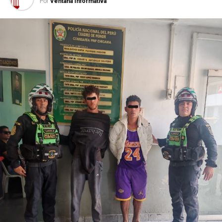
Por
Ventana Informativa
LA LIBERTAD
SALUD
SIGUIENTE POST
Sicarios asesinan a sujeto conocido como ‘Panetón’ en
Paiján
ANTERIOR POST
Instituciones realizan acción conjunta en exfundo
Larrea para promover la continuidad de obras en río
Moche