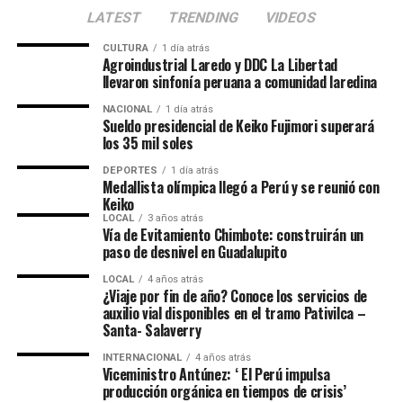
LATEST
TRENDING
VIDEOS
CULTURA
1 día atrás
Agroindustrial Laredo y DDC La Libertad
llevaron sinfonía peruana a comunidad laredina
NACIONAL
1 día atrás
Sueldo presidencial de Keiko Fujimori superará
los 35 mil soles
DEPORTES
1 día atrás
Medallista olímpica llegó a Perú y se reunió con
Keiko
LOCAL
3 años atrás
Vía de Evitamiento Chimbote: construirán un
paso de desnivel en Guadalupito
LOCAL
4 años atrás
¿Viaje por fin de año? Conoce los servicios de
auxilio vial disponibles en el tramo Pativilca –
Santa- Salaverry
INTERNACIONAL
4 años atrás
Viceministro Antúnez: ‘ El Perú impulsa
producción orgánica en tiempos de crisis’