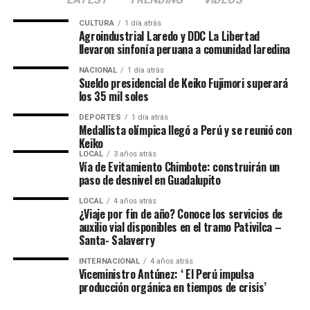
CULTURA
1 día atrás
Agroindustrial Laredo y DDC La Libertad
llevaron sinfonía peruana a comunidad laredina
NACIONAL
1 día atrás
Sueldo presidencial de Keiko Fujimori superará
los 35 mil soles
DEPORTES
1 día atrás
Medallista olímpica llegó a Perú y se reunió con
Keiko
LOCAL
3 años atrás
Vía de Evitamiento Chimbote: construirán un
paso de desnivel en Guadalupito
LOCAL
4 años atrás
¿Viaje por fin de año? Conoce los servicios de
auxilio vial disponibles en el tramo Pativilca –
Santa- Salaverry
INTERNACIONAL
4 años atrás
Viceministro Antúnez: ‘ El Perú impulsa
producción orgánica en tiempos de crisis’