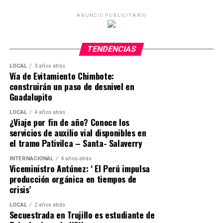
ANUNCIO PUBLICITARIO
TENDENCIAS
LOCAL
3 años atrás
Vía de Evitamiento Chimbote:
construirán un paso de desnivel en
Guadalupito
LOCAL
4 años atrás
¿Viaje por fin de año? Conoce los
servicios de auxilio vial disponibles en
el tramo Pativilca – Santa- Salaverry
INTERNACIONAL
4 años atrás
Viceministro Antúnez: ‘ El Perú impulsa
producción orgánica en tiempos de
crisis’
LOCAL
2 años atrás
Secuestrada en Trujillo es estudiante de