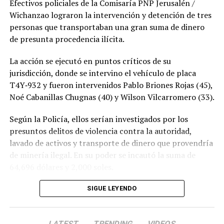
Efectivos policiales de la Comisaría PNP Jerusalén /
Wichanzao lograron la intervención y detención de tres
personas que transportaban una gran suma de dinero
de presunta procedencia ilícita.
La acción se ejecutó en puntos críticos de su
jurisdicción, donde se intervino el vehículo de placa
T4Y‑932 y fueron intervenidos Pablo Briones Rojas (45),
Noé Cabanillas Chugnas (40) y Wilson Vilcarromero (33).
Según la Policía, ellos serían investigados por los
presuntos delitos de violencia contra la autoridad,
lavado de activos y transporte de dinero que provendría
de minería ilegal. En su poder se incautó la suma de
64,696 dólares y 2,000 soles.
SIGUE LEYENDO
LATEST
TRENDING
VIDEOS