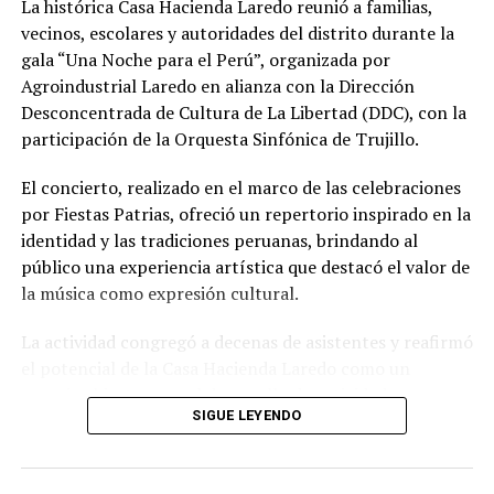
La histórica Casa Hacienda Laredo reunió a familias,
vecinos, escolares y autoridades del distrito durante la
gala “Una Noche para el Perú”, organizada por
Agroindustrial Laredo en alianza con la Dirección
Desconcentrada de Cultura de La Libertad (DDC), con la
participación de la Orquesta Sinfónica de Trujillo.
El concierto, realizado en el marco de las celebraciones
por Fiestas Patrias, ofreció un repertorio inspirado en la
identidad y las tradiciones peruanas, brindando al
público una experiencia artística que destacó el valor de
la música como expresión cultural.
La actividad congregó a decenas de asistentes y reafirmó
el potencial de la Casa Hacienda Laredo como un
espacio abierto para el desarrollo de actividades
SIGUE LEYENDO
culturales que fortalecen el vínculo entre la comunidad
y su patrimonio.