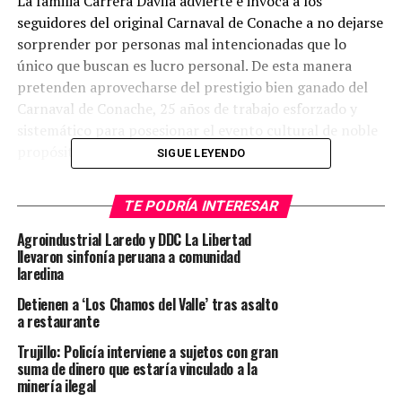
La familia Carrera Dávila advierte e invoca a los
seguidores del original Carnaval de Conache a no dejarse
sorprender por personas mal intencionadas que lo
único que buscan es lucro personal. De esta manera
pretenden aprovecharse del prestigio bien ganado del
Carnaval de Conache, 25 años de trabajo esforzado y
sistemático para posesionar el evento cultural de noble
propósito.
SIGUE LEYENDO
FIESTA OFICIAL
TE PODRÍA INTERESAR
Los auténticos organizadores anuncian que la
celebración oficial del Carnaval de Conache será el
Agroindustrial Laredo y DDC La Libertad
próximo 27 de marzo en la Ramada Cajamarquina. Será
llevaron sinfonía peruana a comunidad
laredina
la celebración de 25 años de carnaval en el corazón del
pueblo.
Detienen a ‘Los Chamos del Valle’ tras asalto
Esta fecha será memorable, porque se cumple las ‘Bodas
a restaurante
de Plata’ de esta fiesta costumbrista, la misma que
Trujillo: Policía interviene a sujetos con gran
durante su trayectoria ha contado y cuenta con el
suma de dinero que estaría vinculado a la
respaldo de las autoridades regionales y nacionales,
minería ilegal