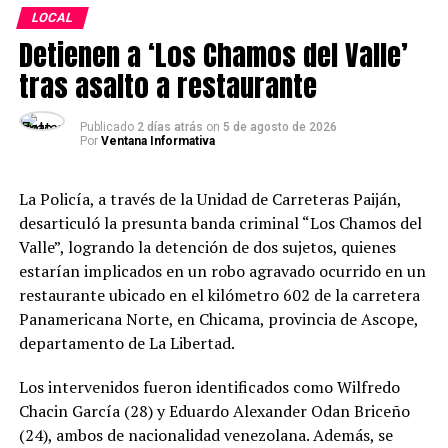
“Queremos que la Casa Hacienda sea un espacio vivo,
LOCAL
donde la comunidad pueda encontrarse, compartir y
Detienen a ‘Los Chamos del Valle’
disfrutar de experiencias que fortalezcan su identidad.
La acogida de este evento demuestra el interés de la
tras asalto a restaurante
población por vivir la cultura y el arte”, señaló Luis
Fernando Piza, gerente general de Agroindustrial
Publicado
2 días atrás
on
5 de agosto de 2026
Por
Ventana Informativa
Laredo.
Esta iniciativa forma parte del compromiso de
La Policía, a través de la Unidad de Carreteras Paiján,
Agroindustrial Laredo por impulsar espacios de
desarticuló la presunta banda criminal “Los Chamos del
integración y promover actividades que contribuyan al
Valle”, logrando la detención de dos sujetos, quienes
fortalecimiento de la identidad cultural de la
estarían implicados en un robo agravado ocurrido en un
comunidad.
restaurante ubicado en el kilómetro 602 de la carretera
Panamericana Norte, en Chicama, provincia de Ascope,
departamento de La Libertad.
Los intervenidos fueron identificados como Wilfredo
Chacin García (28) y Eduardo Alexander Odan Briceño
(24), ambos de nacionalidad venezolana. Además, se