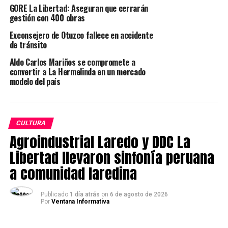
debido a su noble propósito: promover la
GORE La Libertad: Aseguran que cerrarán
interculturalidad.
gestión con 400 obras
La familia Carrera Dávila tuvo la iniciativa de traer las
Exconsejero de Otuzco fallece en accidente
tradiciones del carnaval de Cajamarca con sus coplas, su
de tránsito
música, el contrapunto, su yunza, su exquisita comida,
Aldo Carlos Mariños se compromete a
sus danzas, así como el colorido y la alegría para las
convertir a La Hermelinda en un mercado
familias hacia la Ramada Cajamarquina.
modelo del país
TEMAS RELACIONADOS:
LA LIBERTAD
LAREDO
TRUJILLO
SIGUIENTE POST
CULTURA
Augusto Rubio y su nueva obra : ‘Toda distancia es
Agroindustrial Laredo y DDC La
exilio’
Libertad llevaron sinfonía peruana
ANTERIOR POST
Criminales dejan granada de guerra en casa de regidora
a comunidad laredina
y candidata Sandra Guevara
Publicado
1 día atrás
on
6 de agosto de 2026
Por
Ventana Informativa