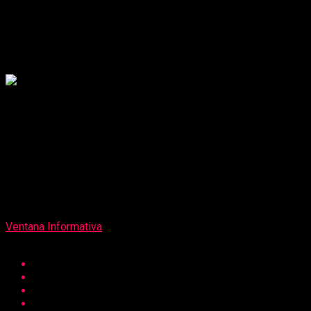
restringirá servicio eléctrico en algunos
distritos de Trujillo y Pacasmayo
Publicado
5 años atrás
on
28 de septiembre de 2021
Por
Ventana Informativa