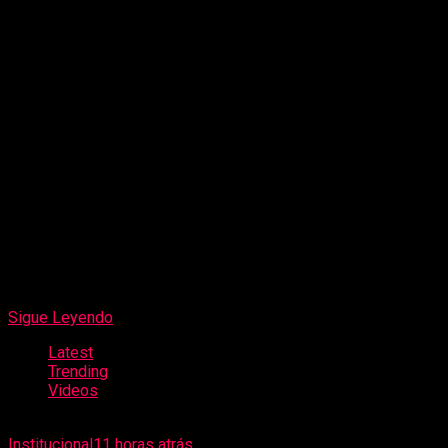
credibilidad, dos atributos esenciales para generar
confianza. La consistencia en la comunicación permite
construir una identidad profesional diferenciada.
Finalmente, la docente destacó que el lenguaje positivo
representa una herramienta estratégica para el desarrollo
profesional y la consolidación de una marca personal
auténtica.
Sigue Leyendo
Latest
Trending
Videos
Institucional
11 horas atrás