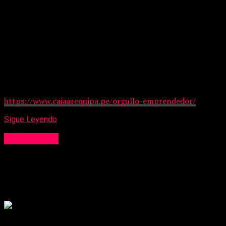
Sobre Orgullo Emprendedor
Desde 2024, Orgullo Emprendedor es el primer concurso
nacional orientado exclusivamente a MYPES y busca
reconocer las historias de éxito detrás de los
emprendedores que impulsan el desarrollo del país. En dos
ediciones, cuenta 33 ganadores y más de S/500,000 en
premios. Conoce más en
https://www.cajaarequipa.pe/orgullo-emprendedor/
Sigue Leyendo
Institucional
¿Cómo utilizar el lenguaje positivo para
fortalecer la marca personal?
Publicado