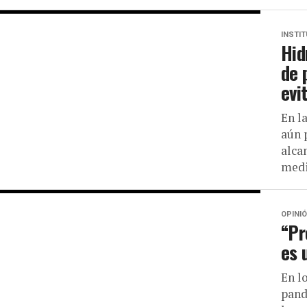
INSTI
Hid
de 
evi
En l
aún 
alca
medi
OPINI
“Pr
es 
En l
pand