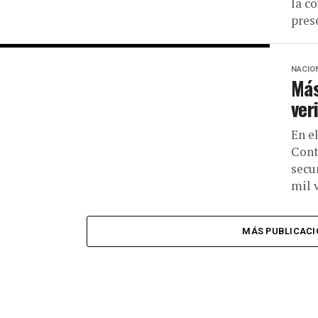
la c
prese
NACIO
Más
ver
En e
Cont
secu
mil 
MÁS PUBLICACI