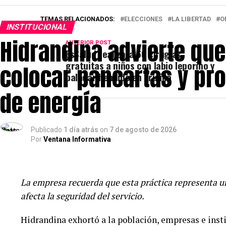
TEMAS RELACIONADOS:
ELECCIONES
LA LIBERTAD
O
INSTITUCIONAL
Hidrandina advierte que
ANTERIOR POST
EsSalud realizará 60 cirugías
gratuitas a niños con labio leporino y
colocar pancartas y pr
paladar hendido en Trujillo
de energía
Publicado
1 día atrás
on
7 de agosto de 2026
Por
Ventana Informativa
La empresa recuerda que esta práctica representa un
afecta la seguridad del servicio.
Hidrandina exhortó a la población, empresas e insti