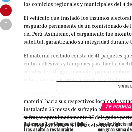
los comicios regionales y municipales del 4 de
El vehículo que trasladó los insumos electorale
resguardo permanente de un comisionado de la
del Perú. Asimismo, el cargamento fue monit
satelital, garantizando su integridad durante t
El material recibido consta de 41 paquetes que
cintas adhesivas y tampones para huella dactila
cédulas de sufragio, manuales para miembros d
actas, láminas de protección de resultados y s
SIGUE 
En cumplimiento del cronograma electoral, cad
material hacia sus respectivos locales de vota
TE PODRÍA
instalarán 33 mesas de sufragio en un único l
sufragar aproximadamente 85 delegados perten
Detienen a ‘Los Chamos del Valle’
Trujillo: Policía i
partidos políticos y alianzas electorales.
tras asalto a restaurante
con gran suma de