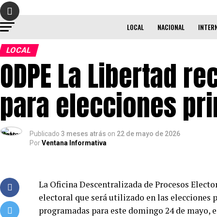
LOCAL
NACIONAL
INTER
LOCAL
ODPE La Libertad re
para elecciones pr
Publicado
3 meses atrás
on
22 de mayo de 2026
Por
Ventana Informativa
La Oficina Descentralizada de Procesos Elector
electoral que será utilizado en las elecciones
programadas para este domingo 24 de mayo, en