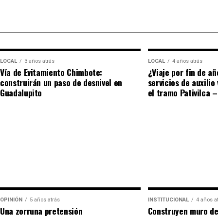
esclarecer su situación migratoria.
LOCAL
3 años atrás
LOCAL
4 años atrás
Vía de Evitamiento Chimbote:
¿Viaje por fin de a
construirán un paso de desnivel en
servicios de auxilio
Guadalupito
el tramo Pativilca 
OPINIÓN
5 años atrás
INSTITUCIONAL
4 años a
Una zorruna pretensión
Construyen muro de