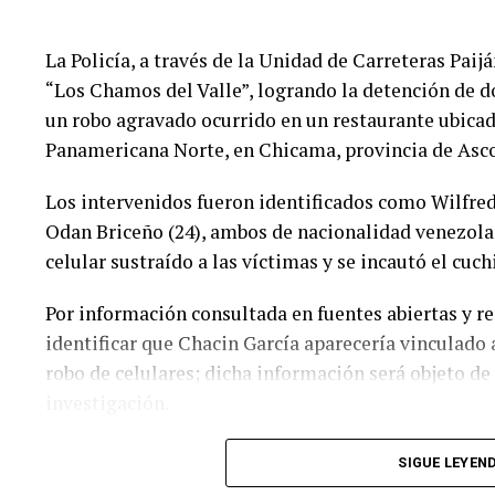
La Policía, a través de la Unidad de Carreteras Paij
“Los Chamos del Valle”, logrando la detención de d
un robo agravado ocurrido en un restaurante ubicado
Panamericana Norte, en Chicama, provincia de Asco
Los intervenidos fueron identificados como Wilfre
Odan Briceño (24), ambos de nacionalidad venezola
celular sustraído a las víctimas y se incautó el cuchi
Por información consultada en fuentes abiertas y red
identificar que Chacin García aparecería vinculado
robo de celulares; dicha información será objeto de 
investigación.
Los intervenidos fueron trasladados a la Comisaría
SIGUE LEYEN
Fiscalía Provincial Penal Corporativa de Ascope, pa