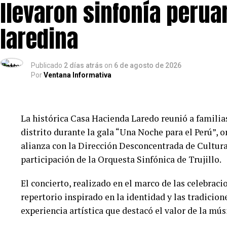
llevaron sinfonía peru
señalando que la responsabilidad recaerá en quiene
instalaciones.
laredina
Finalmente, Hidrandina pidió el apoyo de la ciudad
de la línea gratuita 0801-71001, el correo atencio
327 474, la página oficial de Facebook de Hidrandin
Publicado
2 días atrás
on
6 de agosto de 2026
Por
Ventana Informativa
Distriluz, disponible para dispositivos Android e i
del día.
La histórica Casa Hacienda Laredo reunió a familias
distrito durante la gala “Una Noche para el Perú”, 
alianza con la Dirección Desconcentrada de Cultura
participación de la Orquesta Sinfónica de Trujillo.
El concierto, realizado en el marco de las celebraci
repertorio inspirado en la identidad y las tradicio
experiencia artística que destacó el valor de la mú