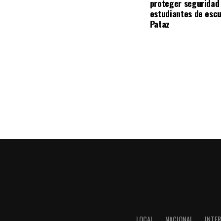
proteger seguridad 
estudiantes de escu
Pataz
LOCAL
NACIONAL
INTE