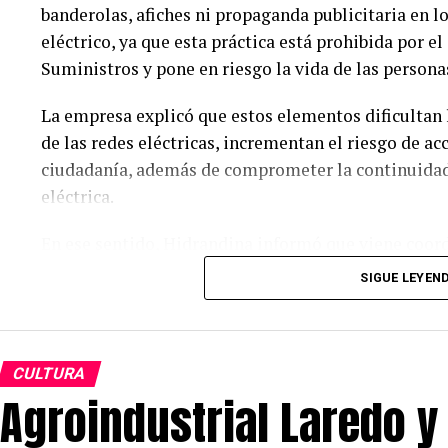
banderolas, afiches ni propaganda publicitaria en l
eléctrico, ya que esta práctica está prohibida por e
Suministros y pone en riesgo la vida de las persona
La empresa explicó que estos elementos dificultan
de las redes eléctricas, incrementan el riesgo de ac
ciudadanía, además de comprometer la continuidad 
eléctrica.
En ese sentido, Hidrandina informó que viene coor
preventivas y correctivas que permitan retirar este
SIGUE LEYEN
infracciones. Asimismo, precisó que, conforme a la 
retirar los avisos publicitarios y propaganda insta
peligro para la seguridad.
CULTURA
Agroindustrial Laredo y
La empresa eléctrica también advirtió que no asumir
daños personales o materiales que puedan producir