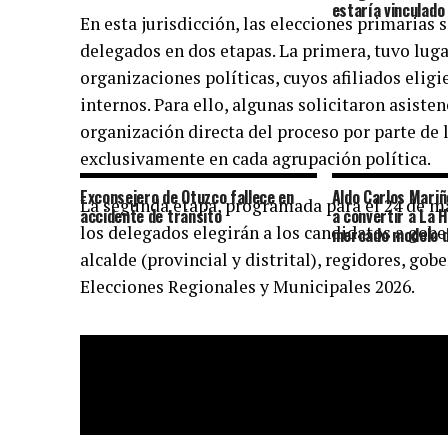
estaría vinculado 
En esta jurisdicción, las elecciones primarias 
delegados en dos etapas. La primera, tuvo luga
organizaciones políticas, cuyos afiliados elig
internos. Para ello, algunas solicitaron asiste
organización directa del proceso por parte de 
exclusivamente en cada agrupación política.
Exconsejero de Otuzco fallece en
Aldo Carlos Mari
La segunda etapa, programada para el 24 de may
accidente de tránsito
a convertir a La 
los delegados elegirán a los candidatos a gobe
mercado modelo d
alcalde (provincial y distrital), regidores, gob
Elecciones Regionales y Municipales 2026.