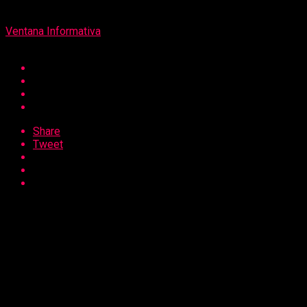
Por
Ventana Informativa
Share
Tweet
El Teatro Víctor Raúl Lozano Ibáñez, de la Universidad
Privada Antenor Orrego (UPAO), celebrará el Festival de
Teatro de Trujillo, temporada nacional, del martes 21 al
sábado 25 de junio, y contará con la participación de
destacadas compañías de Tacna, Arequipa, Lima,
Cajamarca y Trujillo.