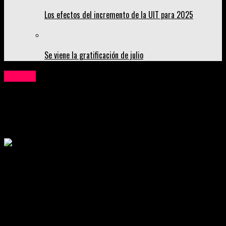
Los efectos del incremento de la UIT para 2025
Se viene la gratificación de julio
Cultura
Obras nacionales, en Festival de Teatro de
Trujillo
Publicado
4 años atrás
on
16 de junio de 2022