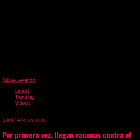
compromiso de promover el patrimonio cultural inmaterial
de Santiago de Chuco y fortalecer la identidad regional,
haciendo de la tradición un legado que continúa inspirando
a las nuevas generaciones. «Los esperamos este sábado 11
de julio para vivir juntos la alegría, la fe y el orgullo
santiaguino al ritmo de El Pallo», sostuvieron los
organizadores.
Sigue Leyendo
Latest
Trending
Videos
Local
14 horas atrás
Por primera vez, llegan vacunas contra el