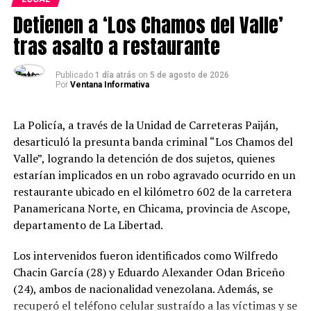
donde la comunidad pueda encontrarse, compartir y
Detienen a ‘Los Chamos del Valle’
disfrutar de experiencias que fortalezcan su identidad.
La acogida de este evento demuestra el interés de la
tras asalto a restaurante
población por vivir la cultura y el arte”, señaló Luis
Fernando Piza, gerente general de Agroindustrial
Publicado
1 día atrás
on
5 de agosto de 2026
Por
Ventana Informativa
Laredo.
Esta iniciativa forma parte del compromiso de
La Policía, a través de la Unidad de Carreteras Paiján,
Agroindustrial Laredo por impulsar espacios de
desarticuló la presunta banda criminal “Los Chamos del
integración y promover actividades que contribuyan al
Valle”, logrando la detención de dos sujetos, quienes
fortalecimiento de la identidad cultural de la
estarían implicados en un robo agravado ocurrido en un
comunidad.
restaurante ubicado en el kilómetro 602 de la carretera
Panamericana Norte, en Chicama, provincia de Ascope,
departamento de La Libertad.
Los intervenidos fueron identificados como Wilfredo
Chacin García (28) y Eduardo Alexander Odan Briceño
(24), ambos de nacionalidad venezolana. Además, se
recuperó el teléfono celular sustraído a las víctimas y se