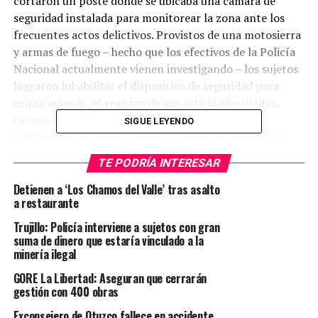
cortaron un poste donde se ubicaba una cámara de
seguridad instalada para monitorear la zona ante los
frecuentes actos delictivos. Provistos de una motosierra
y armas de fuego – hecho que los efectivos de la Policía
Nacional actualmente vienen investigando – los sujetos
lograron inhabilitar el dispositivo de seguridad para
evitar, además, el registro de sus actividades ilícitas.
Denuncia Inmediata
SIGUE LEYENDO
Según el acta policial, la Policía llegó hasta el sector
Concepción, al costado de la minera Doña Julia S.A.C,
TE PODRÍA INTERESAR
encontrando entre las plantaciones de eucalipto el
poste tirado que había sido cortado desde su base,
Detienen a ‘Los Chamos del Valle’ tras asalto
a restaurante
cables y la caja de energía de la cámara de seguridad
valorizada en 3 mil dólares.
Trujillo: Policía interviene a sujetos con gran
El abogado de la empresa minera Summa Gold
suma de dinero que estaría vinculado a la
minería ilegal
Corporation acudió al Departamento de Investigación
Criminal de Huamachuco para denunciar a mineros
GORE La Libertad: Aseguran que cerrarán
ilegales y responsabilizó a Jorge Espejo Moreno como
gestión con 400 obras
autor intelectual del hecho ante la evidente intención
Exconsejero de Otuzco fallece en accidente