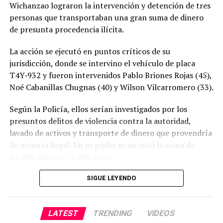
Wichanzao lograron la intervención y detención de tres
personas que transportaban una gran suma de dinero
de presunta procedencia ilícita.
La acción se ejecutó en puntos críticos de su
jurisdicción, donde se intervino el vehículo de placa
T4Y‑932 y fueron intervenidos Pablo Briones Rojas (45),
Noé Cabanillas Chugnas (40) y Wilson Vilcarromero (33).
Según la Policía, ellos serían investigados por los
presuntos delitos de violencia contra la autoridad,
lavado de activos y transporte de dinero que provendría
de minería ilegal. En su poder se incautó la suma de
64,696 dólares y 2,000 soles.
SIGUE LEYENDO
LATEST
TRENDING
VIDEOS