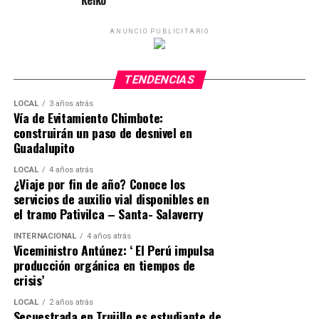
Keiko
ANUNCIO PUBLICITARIO
TENDENCIAS
LOCAL
3 años atrás
Vía de Evitamiento Chimbote:
construirán un paso de desnivel en
Guadalupito
LOCAL
4 años atrás
¿Viaje por fin de año? Conoce los
servicios de auxilio vial disponibles en
el tramo Pativilca – Santa- Salaverry
INTERNACIONAL
4 años atrás
Viceministro Antúnez: ‘ El Perú impulsa
producción orgánica en tiempos de
crisis’
LOCAL
2 años atrás
Secuestrada en Trujillo es estudiante de