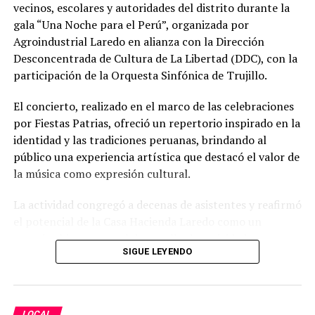
vecinos, escolares y autoridades del distrito durante la
Multisectorial contra la Minería Ilegal, Jorge Chávez,
gala “Una Noche para el Perú”, organizada por
ratifica la esperada intervención.
Agroindustrial Laredo en alianza con la Dirección
Desconcentrada de Cultura de La Libertad (DDC), con la
TEMAS RELACIONADOS:
LA LIBERTAD
MINERA
participación de la Orquesta Sinfónica de Trujillo.
SIGUIENTE POST
“Oleaje ni tsunami exime de responsabilidad a Repsol”
El concierto, realizado en el marco de las celebraciones
por Fiestas Patrias, ofreció un repertorio inspirado en la
ANTERIOR POST
identidad y las tradiciones peruanas, brindando al
Hermandad Señor de los Milagros de Trujillo realiza
convocatoria
público una experiencia artística que destacó el valor de
la música como expresión cultural.
La actividad congregó a decenas de asistentes y reafirmó
el potencial de la Casa Hacienda Laredo como un
espacio abierto para el desarrollo de actividades
SIGUE LEYENDO
culturales que fortalecen el vínculo entre la comunidad
y su patrimonio.
“Queremos que la Casa Hacienda sea un espacio vivo,
LOCAL