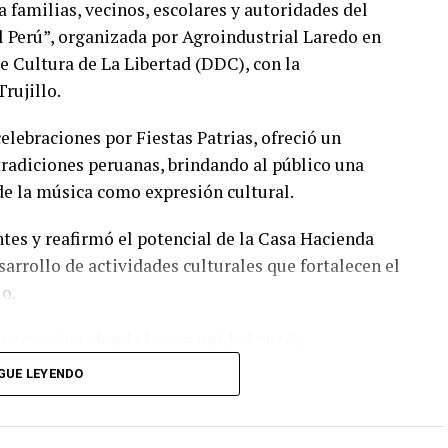
 familias, vecinos, escolares y autoridades del
l Perú”, organizada por Agroindustrial Laredo en
e Cultura de La Libertad (DDC), con la
rujillo.
celebraciones por Fiestas Patrias, ofreció un
 tradiciones peruanas, brindando al público una
 de la música como expresión cultural.
tes y reafirmó el potencial de la Casa Hacienda
arrollo de actividades culturales que fortalecen el
o.
spacio vivo, donde la comunidad pueda
riencias que fortalezcan su identidad. La acogida
GUE LEYENDO
blación por vivir la cultura y el arte”, señaló Luis
ustrial Laredo.