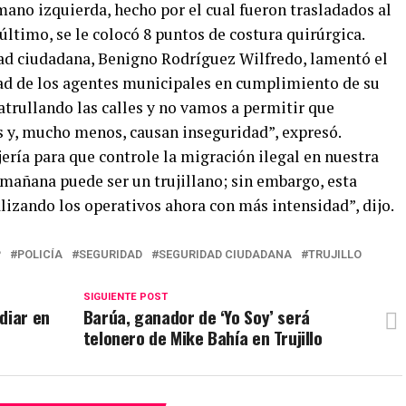
 mano izquierda, hecho por el cual fueron trasladados al
último, se le colocó 8 puntos de costura quirúrgica.
dad ciudadana, Benigno Rodríguez Wilfredo, lamentó el
dad de los agentes municipales en cumplimiento de su
atrullando las calles y no vamos a permitir que
s y, mucho menos, causan inseguridad”, expresó.
jería para que controle la migración ilegal en nuestra
 mañana puede ser un trujillano; sin embargo, esta
alizando los operativos ahora con más intensidad”, dijo.
P
POLICÍA
SEGURIDAD
SEGURIDAD CIUDADANA
TRUJILLO
SIGUIENTE POST
diar en
Barúa, ganador de ‘Yo Soy’ será
telonero de Mike Bahía en Trujillo