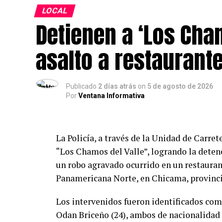
Esta iniciativa forma parte del compromi
LOCAL
Detienen a ‘Los Cham
de integración y promover actividades que
cultural de la comunidad.
asalto a restaurant
Publicado
2 días atrás
on
5 de agosto de 2026
Por
Ventana Informativa
La Policía, a través de la Unidad de Carret
“Los Chamos del Valle”, logrando la deten
un robo agravado ocurrido en un restauran
Panamericana Norte, en Chicama, provinci
Los intervenidos fueron identificados com
Odan Briceño (24), ambos de nacionalidad 