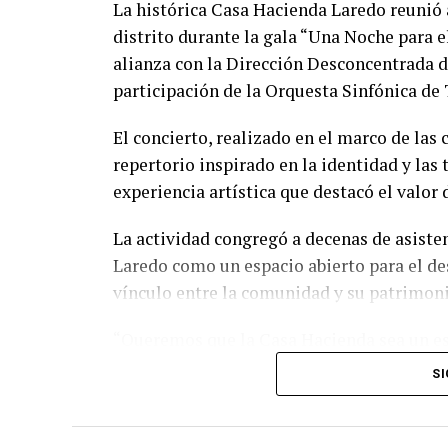
La histórica Casa Hacienda Laredo reunió a
distrito durante la gala “Una Noche para e
alianza con la Dirección Desconcentrada d
participación de la Orquesta Sinfónica de T
El concierto, realizado en el marco de las 
repertorio inspirado en la identidad y las
experiencia artística que destacó el valor
La actividad congregó a decenas de asisten
Laredo como un espacio abierto para el des
vínculo entre la comunidad y su patrimoni
“Queremos que la Casa Hacienda sea un e
encontrarse, compartir y disfrutar de expe
SI
de este evento demuestra el interés de la po
Fernando Piza, gerente general de Agroind