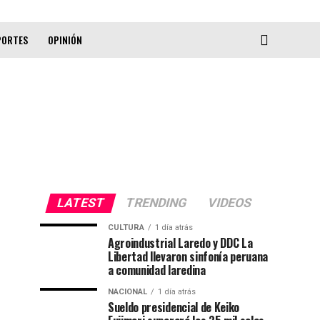
PORTES
OPINIÓN
LATEST
TRENDING
VIDEOS
CULTURA
1 día atrás
Agroindustrial Laredo y DDC La
Libertad llevaron sinfonía peruana
a comunidad laredina
NACIONAL
1 día atrás
Sueldo presidencial de Keiko