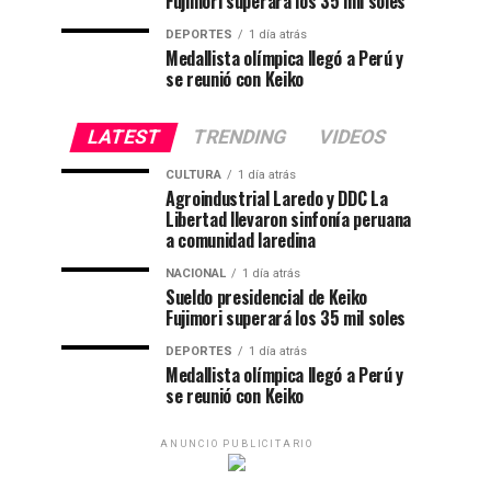
Fujimori superará los 35 mil soles
DEPORTES
1 día atrás
Medallista olímpica llegó a Perú y
se reunió con Keiko
LATEST
TRENDING
VIDEOS
CULTURA
1 día atrás
Agroindustrial Laredo y DDC La
Libertad llevaron sinfonía peruana
a comunidad laredina
NACIONAL
1 día atrás
Sueldo presidencial de Keiko
Fujimori superará los 35 mil soles
DEPORTES
1 día atrás
Medallista olímpica llegó a Perú y
se reunió con Keiko
ANUNCIO PUBLICITARIO