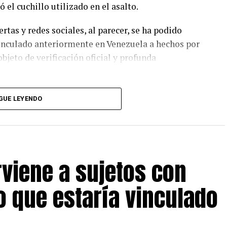
ó el cuchillo utilizado en el asalto.
rtas y redes sociales, al parecer, se ha podido
vinculado anteriormente en Venezuela a hechos por
bjeto de verificación oficial y profunda
Comisaría de Chicama y puestos a disposición de la
GUE LEYENDO
scope, para continuar todas las diligencias y
erviene a sujetos con
 que estaría vinculado