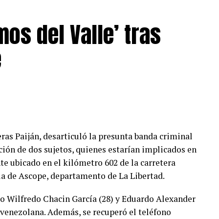
so de Agroindustrial Laredo por impulsar espacios
os del Valle’ tras
 contribuyan al fortalecimiento de la identidad
e
eras Paiján, desarticuló la presunta banda criminal
ción de dos sujetos, quienes estarían implicados en
te ubicado en el kilómetro 602 de la carretera
a de Ascope, departamento de La Libertad.
o Wilfredo Chacin García (28) y Eduardo Alexander
venezolana. Además, se recuperó el teléfono