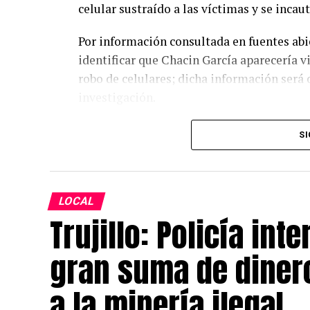
celular sustraído a las víctimas y se incaut
Por información consultada en fuentes abie
identificar que Chacin García aparecería 
robo de celulares; dicha información será o
investigación.
Los intervenidos fueron trasladados a la 
SI
Fiscalía Provincial Penal Corporativa de A
esclarecer su situación migratoria.
LOCAL
Trujillo: Policía int
gran suma de dinero
a la minería ilegal