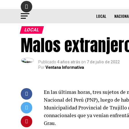
LOCAL
NACIONA
LOCAL
Malos extranjer
Publicado
4 años atrás
on
7 de julio de 2022
Por
Ventana Informativa
En las últimas horas, tres sujetos de
Nacional del Perú (PNP), luego de hab
Municipalidad Provincial de Trujillo 
connacionales que ya venían enfrentá
Grau.