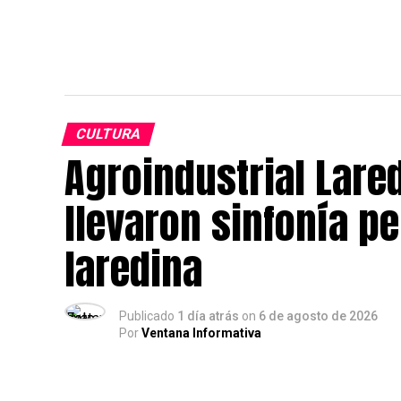
CULTURA
Agroindustrial Lared
llevaron sinfonía 
laredina
Publicado
1 día atrás
on
6 de agosto de 2026
Por
Ventana Informativa