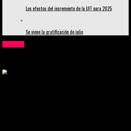
Los efectos del incremento de la UIT para 2025
Se viene la gratificación de julio
Nacional
Keiko asegura que no postulará
Publicado
4 años atrás
on
20 de julio de 2022
Por