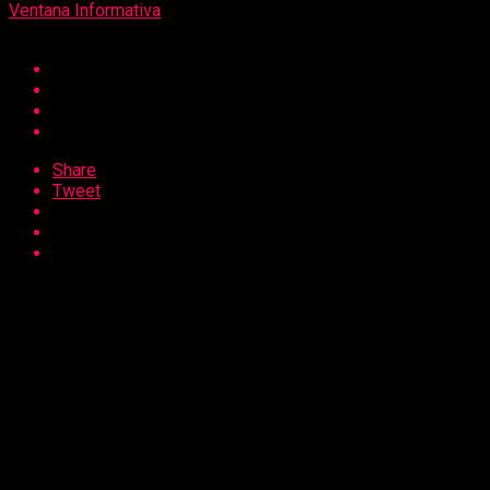
Ventana Informativa
Share
Tweet
La excandidata presidencial Keiko Fujimori se mostró a
favor del adelanto de elecciones: “Es la salida más rápida
que los peruanos están esperando”, señaló.
Asimismo, la fujimorista agregó que no participará en estos
comicios.
“Priorizaré candidato de consenso”, sostuvo la también
exparlamentaria.