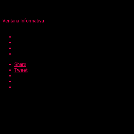
Por
Ventana Informativa
Share
Tweet
Por: Hugo Paredes, gerente general de Hughes Perú
Quienes vivimos la transición del análogo a digital, aún
recordamos que a mediados de la década de los 90, las
personas ingresaban a Internet mediante módems de
acceso telefónico que se conectaban a través de líneas