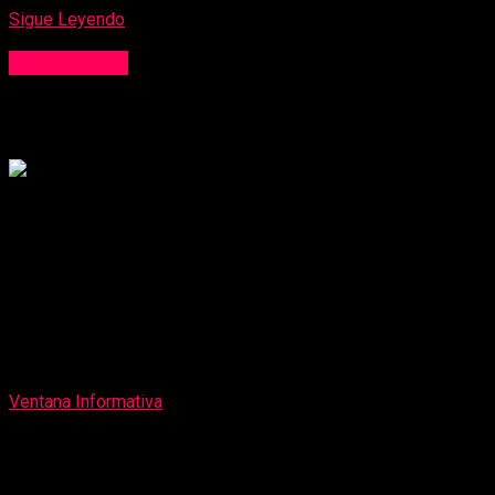
Sigue Leyendo
Institucional
25 de noviembre: una herida que aún duele
Publicado
9 meses atrás
on
25 de noviembre de 2025
Por
Ventana Informativa
Por: Melissa Donet, directora general de CEDEPAS Norte