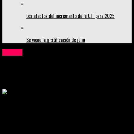
Los efectos del incremento de la UIT para 2025
Se viene la gratificación de julio
Opinión
Internet satelital en las zonas rurales: una
oportunidad de desarrollo y felicidad
Publicado
4 años atrás
on
20 de julio de 2022