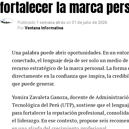
fortalecer la marca per
logrado un impacto destacado en sus comunidades.
Esta edición premiará a 18 ganadores a nivel nacion
Publicado
1 semana atrás
on
31 de julio de 2026
categoría entregará un premio Oro de S/ 12,000, un P
Por
Ventana Informativa
la mejor postulación de todas se llevará, además, 
S/ 25,000 adicionales.
Una palabra puede abrir oportunidades. En un ento
Adicionalmente, cada uno de estos premios tendrá a
conectado, el lenguaje deja de ser solo un medio d
negocios, mentorías especializadas por un año con 
recurso estratégico de la marca personal. La forma 
historias en el libro “Orgullo Emprendedor 2026”.
directamente en la confianza que inspira, la credib
Las inscripciones son totalmente gratuitas y estará
que puede generar.
https://www.cajaarequipa.pe/orgullo-emprendedor
Yomira Zavaleta Ganoza, docente de Administració
emprendedores con negocios formales que tengan m
Tecnológica del Perú (UTP), sostiene que el lengua
iniciativa, Caja Arequipa reafirma su compromiso 
para fortalecer la reputación profesional, consolid
crecimiento de los emprendedores peruanos a lo lar
el liderazgo. En ese contexto, propone seis recome
Sobre Orgullo Emprendedor
en una aliada del crecimiento profesional.