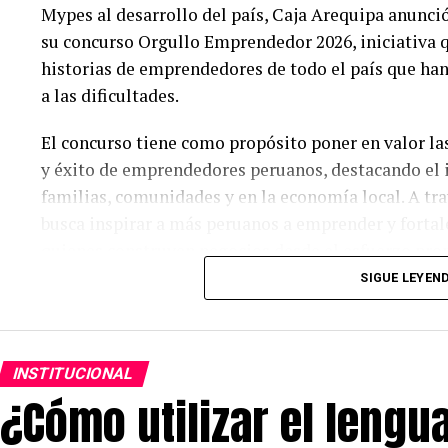
Mypes al desarrollo del país, Caja Arequipa anunció
su concurso Orgullo Emprendedor 2026, iniciativa qu
historias de emprendedores de todo el país que han
a las dificultades.
El concurso tiene como propósito poner en valor la
y éxito de emprendedores peruanos, destacando el 
familias, comunidades y en la economía local. A tra
busca inspirar a más peruanos a emprender y fortal
quienes construyen negocios desde el esfuerzo prop
SIGUE LEYEN
La convocatoria contempla seis categorías: Fuerza
hayan superado y enfrentado barreras de género; E
negocio con alto potencial de crecimiento; MYPE So
INSTITUCIONAL
y ambientales responsables; Valor Familiar, para ne
¿Cómo utilizar el lengua
trabajo conjunto; Emprendimiento Innovador, que 
como pilar; y Legado que Inspira, dirigida a empr