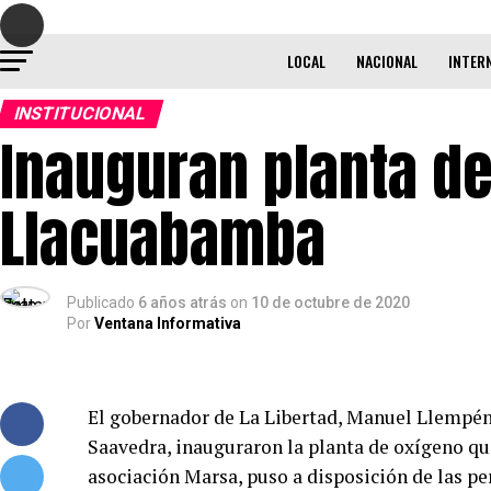
LOCAL
NACIONAL
INTER
INSTITUCIONAL
Inauguran planta d
Llacuabamba
Publicado
6 años atrás
on
10 de octubre de 2020
Por
Ventana Informativa
El gobernador de La Libertad, Manuel Llempén
Saavedra, inauguraron la planta de oxígeno qu
asociación Marsa, puso a disposición de las p