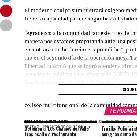
El moderno equipo suministrará oxígeno media
tiene la capacidad para recargar hasta 15 balo
“Agradezco a la comunidad por este tipo de ini
manera nos estamos preparando ante una posib
encontrará con las lecciones aprendidas”, punt
dio en el segundo día de la operación mega Ta
Libertad informó que se logró atender a alred
atenciones médicas para afrontar la COVID-19
familiar, descarte de VIH, oftalmología, odont
SIGUE 
El gobernador Manuel Llempén estuvo presente 
coliseo multifuncional de la comunidad camp
TE PODRÍA
TEMAS RELACIONADOS:
CORONAVIRUS
COVID-19
LA
PATAZ
PLANTA DE OXÍGENO
Detienen a ‘Los Chamos del Valle’
Trujillo: Policía i
tras asalto a restaurante
con gran suma de