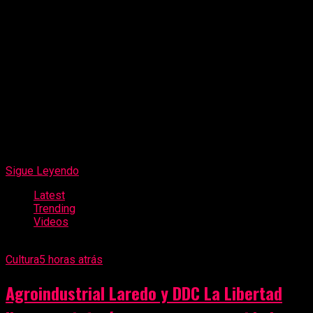
donde se intervino el vehículo de placa T4Y‑932 y fueron
intervenidos Pablo Briones Rojas (45), Noé Cabanillas
Chugnas (40) y Wilson Vilcarromero (33).
Según la Policía, ellos serían investigados por los
presuntos delitos de violencia contra la autoridad, lavado
de activos y transporte de dinero que provendría de
minería ilegal. En su poder se incautó la suma de 64,696
dólares y 2,000 soles.
Sigue Leyendo
Latest
Trending
Videos
Cultura
5 horas atrás
Agroindustrial Laredo y DDC La Libertad