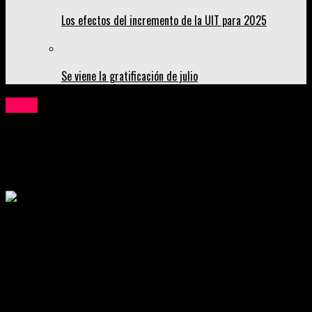
Los efectos del incremento de la UIT para 2025
Se viene la gratificación de julio
Local
Inauguran moderna infraestructura
educativa en el distrito de Quiruvilca
Publicado
1 año atrás
on
5 de agosto de 2025