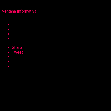
Por
Ventana Informativa
Share
Tweet
Con presencia de las autoridades municipales, se realizó la
inauguración de la Institución Educativa N° 81578 – Nivel
Primaria (Ex Fiscalizada), con el propósito de seguir
impulsando la calidad educativa en los niños y jóvenes del
distrito minero.
La moderna infraestructura educativa demandó una