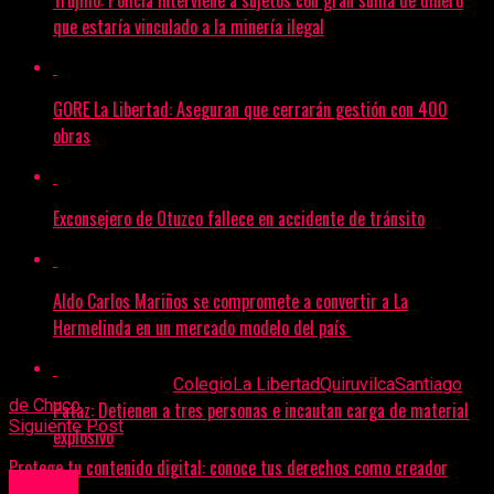
cuenta con una biblioteca, aula de innovación pedagógica y
que estaría vinculado a la minería ilegal
una moderna sala de cómputo implementada con más de
30 laptops.
Finalmente, es importante precisar que la Asociación Civil
GORE La Libertad: Aseguran que cerrarán gestión con 400
Fondo Social Alto Chicama es el único fondo social minero
obras
en La Libertad, que gracias a los recursos que administra
producto de las regalías que la empresa Minera Boroo
Misquichilca aporta al Estado Peruano semestralmente.
Exconsejero de Otuzco fallece en accidente de tránsito
Desde el 2021, y a la fecha, el Fondo Social Alto Chicama ha
ejecutado más de 90 obras y financiado 140 expedientes
técnicos en beneficio de la población de ande liberteño.
Aldo Carlos Mariños se compromete a convertir a La
Hermelinda en un mercado modelo del país
Temas Relacionados:
Colegio
La Libertad
Quiruvilca
Santiago
de Chuco
Pataz: Detienen a tres personas e incautan carga de material
Siguiente Post
explosivo
Protege tu contenido digital: conoce tus derechos como creador
Cultura