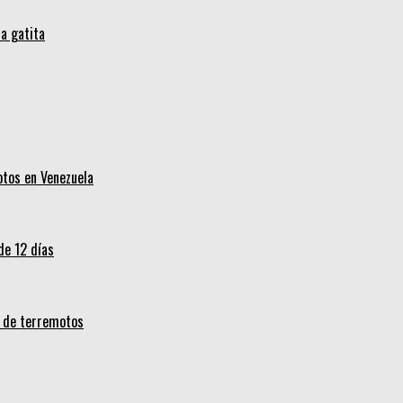
a gatita
otos en Venezuela
de 12 días
s de terremotos