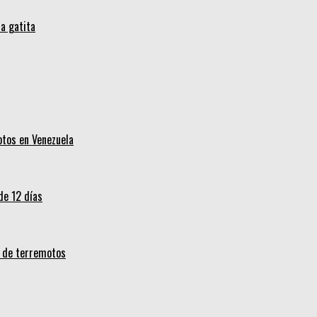
a gatita
otos en Venezuela
de 12 días
s de terremotos