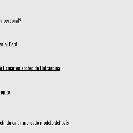
ca personal?
en el Perú
articipar en sorteo de Hidrandina
ujillo
melinda en un mercado modelo del país