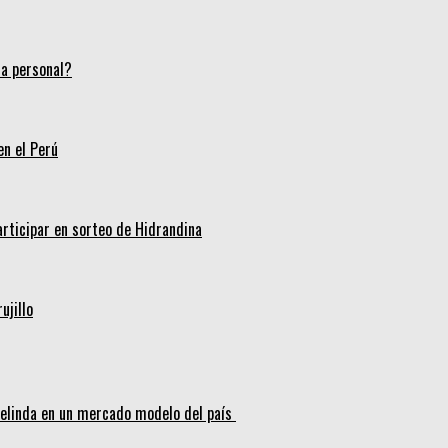
ca personal?
en el Perú
articipar en sorteo de Hidrandina
ujillo
melinda en un mercado modelo del país