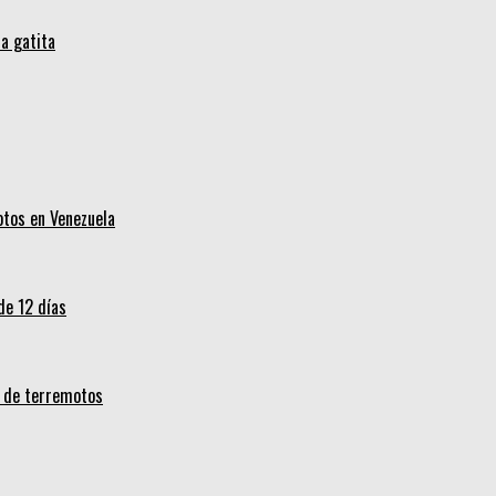
a gatita
otos en Venezuela
de 12 días
s de terremotos