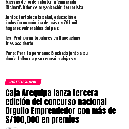
Fuerzas del orden abaten a ‘camarada
nivel nacional, a través de sus 15 centros de entrega en
Richard’, líder de organización terrorista
Lima y provincias.
Juntos fortalece la salud, educación e
“Estamos orgullosos de cumplir 15 años en el mercado
inclusión económica de más de 767 mil
hogares vulnerables del país
peruano. Para nosotros, es muy importante ver que crece
el impacto positivo que generamos, por ejemplo,
Ica: Prohibirán tubulares en Huacachina
promoviendo el emprendimiento en el país. El esfuerzo y
tras accidente
dedicación de los Distribuidores Independientes, así
Puno: Perrita permaneció echada junto a su
como la calidad nutricional de nuestros productos, se ven
dueña fallecida y se rehusó a alejarse
reflejados en la preferencia del público. Todo esto nos
motiva a seguir innovando para ofrecer más productos de
primera calidad y cada vez, un mejor servicio”,
comentó
INSTITUCIONAL
Luis Correa, gerente general de Herbalife Nutrition en
Caja Arequipa lanza tercera
Perú.
edición del concurso nacional
Además, el ejecutivo agregó que una parte importante
Orgullo Emprendedor con más de
para el negocio es lograr que las personas entiendan,
S/180,000 en premios
practiquen y compartan la filosofía de nutrición de la
empresa, que consiste en lograr el equilibrio entre una