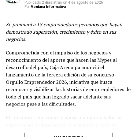
alimentación balanceada y un estilo de vida activo.
Publicado
2 días atrás
on
4 de agosto de 2026
Por
Ventana Informativa
TEMAS RELACIONADOS:
HERBALIFE
PERÚ
Se premiará a 18 emprendedores peruanos que hayan
SIGUIENTE POST
demostrado superación, crecimiento y éxito en sus
Niños y adolescentes desarrollarán sus habilidades de
negocios.
emprendimiento
Comprometida con el impulso de los negocios y
ANTERIOR POST
Festival de Luces y Colores: Caja Trujillo participó en el
reconocimiento del aporte que hacen las Mypes al
encendido del árbol navideño
desarrollo del país, Caja Arequipa anunció el
lanzamiento de la tercera edición de su concurso
Orgullo Emprendedor 2026, iniciativa que busca
reconocer y visibilizar las historias de emprendedores de
todo el país que han logrado sacar adelante sus
negocios pese a las dificultades.
El concurso tiene como propósito poner en valor las
experiencias de superación, crecimiento y éxito de
emprendedores peruanos, destacando el impacto que