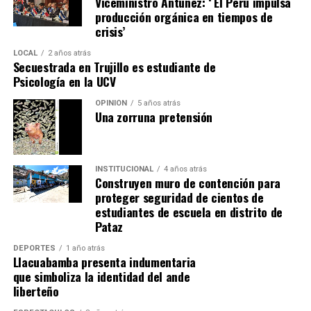
desarrollo profesional y la consolidación de una marca
Viceministro Antúnez: ‘ El Perú impulsa
interrupciones en el tránsito y sus efectos económicos y
producción orgánica en tiempos de
personal auténtica.
sociales.
crisis’
A través de actividades de capacitación e incidencia
LOCAL
2 años atrás
Secuestrada en Trujillo es estudiante de
técnica, Concrevía busca contribuir al fortalecimiento
Psicología en la UCV
de la infraestructura urbana en ciudades como Piura,
Chiclayo, Trujillo, Chimbote y Cajamarca, impulsando
OPINIÓN
5 años atrás
Una zorruna pretensión
una planificación de largo plazo que priorice la calidad,
la sostenibilidad y la eficiencia de las inversiones
públicas, con el objetivo de generar mayor bienestar y
promover el desarrollo de las comunidades.
INSTITUCIONAL
4 años atrás
Construyen muro de contención para
proteger seguridad de cientos de
estudiantes de escuela en distrito de
Pataz
DEPORTES
1 año atrás
Llacuabamba presenta indumentaria
que simboliza la identidad del ande
liberteño