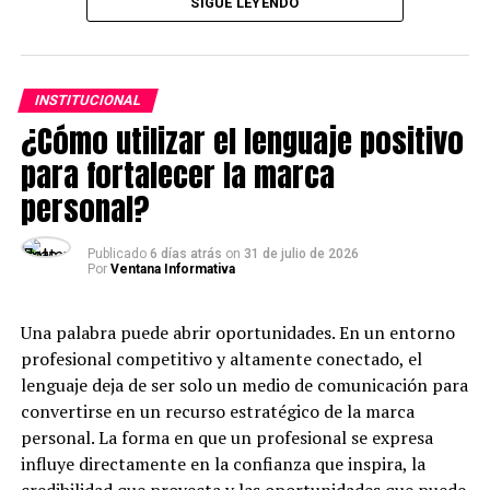
SIGUE LEYENDO
sus negocios generan en sus familias, comunidades y en
la economía local. A través de esta iniciativa, Caja
Arequipa busca inspirar a más peruanos a emprender y
fortalecer el reconocimiento social hacia quienes
INSTITUCIONAL
construyen negocios desde el esfuerzo propio.
¿Cómo utilizar el lenguaje positivo
La convocatoria contempla seis categorías: Fuerza
para fortalecer la marca
Mujer, dirigida a emprendedoras que hayan superado y
personal?
enfrentado barreras de género; Emprendedor Joven,
para jóvenes líderes de negocio con alto potencial de
Publicado
6 días atrás
on
31 de julio de 2026
crecimiento; MYPE Sostenible, que reconoce prácticas
Por
Ventana Informativa
sociales y ambientales responsables; Valor Familiar, para
negocios familiares con historias de unión y trabajo
Una palabra puede abrir oportunidades. En un entorno
conjunto; Emprendimiento Innovador, que premia
profesional competitivo y altamente conectado, el
soluciones que usan la innovación como pilar; y Legado
lenguaje deja de ser solo un medio de comunicación para
que Inspira, dirigida a emprendimientos con más de 10
convertirse en un recurso estratégico de la marca
años que han logrado un impacto destacado en sus
personal. La forma en que un profesional se expresa
comunidades.
influye directamente en la confianza que inspira, la