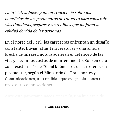
expresiones limitantes o mensajes ambiguos y
acompañando el crecimiento de los emprendedores
reemplazarlos por un discurso con más confianza y
peruanos a lo largo de todo el país.
compromiso.
La iniciativa busca generar conciencia sobre los
beneficios de los pavimentos de concreto para construir
Sobre Orgullo Emprendedor
2. Proyectar una mentalidad de crecimiento.
La
vías duraderas, seguras y sostenibles que mejoren la
manera en que una persona habla sobre sí misma influye
Desde 2024, Orgullo Emprendedor es el primer
calidad de vida de las personas.
tanto en su autopercepción como en la percepción de
concurso nacional orientado exclusivamente a MYPES y
quienes la rodean. Expresiones como «estoy en proceso
En el norte del Perú, las carreteras enfrentan un desafío
busca reconocer las historias de éxito detrás de los
de mejora», «tengo disposición para aprender» o «puedo
constante: lluvias, altas temperaturas y una amplia
emprendedores que impulsan el desarrollo del país. En
desarrollar esta habilidad» reflejan una mentalidad
brecha de infraestructura aceleran el deterioro de las
dos ediciones, cuenta 33 ganadores y más de S/500,000
orientada al aprendizaje continuo. Este enfoque
vías y elevan los costos de mantenimiento. Solo en esta
en premios. Conoce más en
fortalece la autoconfianza y proyecta una imagen de
zona existen más de 70 mil kilómetros de carreteras sin
https://www.cajaarequipa.pe/orgullo-emprendedor/
adaptación, resiliencia y desarrollo profesional
pavimentar, según el Ministerio de Transportes y
permanente.
Comunicaciones, una realidad que exige soluciones más
resistentes e innovadoras.
3. Practicar una comunicación asertiva y empática.
El
lenguaje positivo no consiste en ignorar los problemas,
Ante este panorama nace Concrevía, una iniciativa de
sino en abordarlos con respeto, objetividad y
Cementos Pacasmayo que ofrece acompañamiento
SIGUE LEYENDO
orientación hacia soluciones. La comunicación asertiva
técnico para mejorar el diseño, la construcción y el