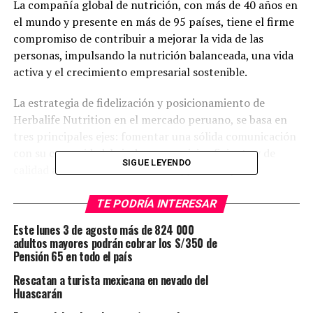
La compañía global de nutrición, con más de 40 años en
el mundo y presente en más de 95 países, tiene el firme
compromiso de contribuir a mejorar la vida de las
personas, impulsando la nutrición balanceada, una vida
activa y el crecimiento empresarial sostenible.
La estrategia de fidelización y posicionamiento de
Herbalife Nutrition en el mercado peruano, se basa en
tres principales ejes: fomentar una sólida comunicación
con su comunidad, brindar un servicio eficiente y de
SIGUE LEYENDO
calidad a todos sus consumidores, y dar mayores
facilidades a los distribuidores independientes para que
cuenten con las herramientas necesarias para potenciar
TE PODRÍA INTERESAR
su negocio.
Este lunes 3 de agosto más de 824 000
adultos mayores podrán cobrar los S/350 de
Hoy, la empresa cuenta con un amplio portafolio de más
Pensión 65 en todo el país
de 50 productos diferenciados para Nutrición Básica,
Rescatan a turista mexicana en nevado del
Nutrición Específica, Deporte y Vida Activa, y Nutrición
Huascarán
Externa, con los cuales busca consolidar su presencia a