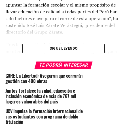
apuntar la formación escolar y el mismo propósito de
llevar educación de calidad a todas partes del Perú han
sido factores clave para el cierre de esta operación”, ha
sostenido José Luis Zárate Verástegui, presidente del
directorio del Grupo Zárate.
Tras la operación, la filosofía de enseñanza se
SIGUE LEYENDO
mantendrá intacta, señaló Zárate Verástegui, apoyada
en la plana docente de primer nivel de Futura Schools
que ha llevado a la institución a construir un excelente
TE PODRÍA INTERESAR
posicionamiento a lo largo de los años y a obtener
GORE La Libertad: Aseguran que cerrarán
premios como el de innovación educativa, otorgado por
gestión con 400 obras
el Minedu-FONDEP en 2021 en cada una de las 10 sedes
Juntos fortalece la salud, educación e
donde opera.
inclusión económica de más de 767 mil
hogares vulnerables del país
La educación centrada en el alumno, en sus habilidades
UCV impulsa la formación internacional de
socioemocionales, la formación en valores, la enseñanza
sus estudiantes con programa de doble
de idiomas y la aplicación de metodologías innovadoras
titulación
a través de herramientas tecnológicas son semejanzas