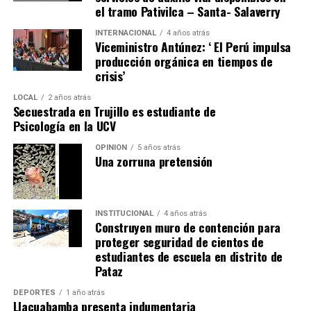
el tramo Pativilca – Santa- Salaverry
Finalmente, la docente destacó que el lenguaje positivo
reparaciones pueden costar hasta 70% menos que con
representa una herramienta estratégica para el
otras alternativas, lo que además reduce las
INTERNACIONAL
4 años atrás
desarrollo profesional y la consolidación de una marca
Viceministro Antúnez: ‘ El Perú impulsa
interrupciones en el tránsito y sus efectos económicos y
producción orgánica en tiempos de
personal auténtica.
sociales.
crisis’
A través de actividades de capacitación e incidencia
LOCAL
2 años atrás
Secuestrada en Trujillo es estudiante de
técnica, Concrevía busca contribuir al fortalecimiento
Psicología en la UCV
de la infraestructura urbana en ciudades como Piura,
Chiclayo, Trujillo, Chimbote y Cajamarca, impulsando
OPINIÓN
5 años atrás
Una zorruna pretensión
una planificación de largo plazo que priorice la calidad,
la sostenibilidad y la eficiencia de las inversiones
públicas, con el objetivo de generar mayor bienestar y
promover el desarrollo de las comunidades.
INSTITUCIONAL
4 años atrás
Construyen muro de contención para
proteger seguridad de cientos de
estudiantes de escuela en distrito de
Pataz
DEPORTES
1 año atrás
Llacuabamba presenta indumentaria