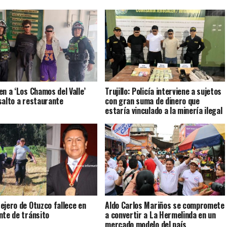
en a ‘Los Chamos del Valle’
Trujillo: Policía interviene a sujetos
salto a restaurante
con gran suma de dinero que
estaría vinculado a la minería ilegal
ejero de Otuzco fallece en
Aldo Carlos Mariños se compromete
nte de tránsito
a convertir a La Hermelinda en un
mercado modelo del país