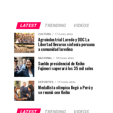
LATEST
TRENDING
VIDEOS
CULTURA
17 horas atrás
Agroindustrial Laredo y DDC La
Libertad llevaron sinfonía peruana
a comunidad laredina
NACIONAL
18 horas atrás
Sueldo presidencial de Keiko
Fujimori superará los 35 mil soles
DEPORTES
19 horas atrás
Medallista olímpica llegó a Perú y
se reunió con Keiko
LATEST
TRENDING
VIDEOS