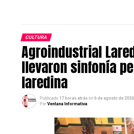
CULTURA
Agroindustrial Lared
llevaron sinfonía 
laredina
Publicado
17 horas atrás
on
6 de agosto de 2026
Por
Ventana Informativa