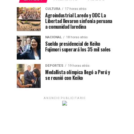
CULTURA
17 horas atrás
Agroindustrial Laredo y DDC La
Libertad llevaron sinfonía peruana
a comunidad laredina
NACIONAL
18 horas atrás
Sueldo presidencial de Keiko
Fujimori superará los 35 mil soles
DEPORTES
19 horas atrás
Medallista olímpica llegó a Perú y
se reunió con Keiko
ANUNCIO PUBLICITARIO