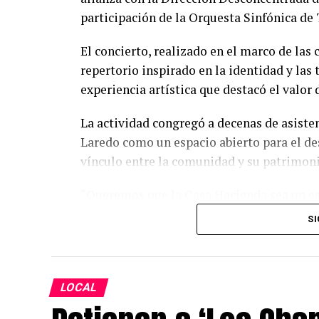
participación de la Orquesta Sinfónica de T
El concierto, realizado en el marco de las 
repertorio inspirado en la identidad y las
experiencia artística que destacó el valor
La actividad congregó a decenas de asisten
Laredo como un espacio abierto para el des
vínculo entre la comunidad y su patrimoni
“Queremos que la Casa Hacienda sea un e
encontrarse, compartir y disfrutar de expe
SI
de este evento demuestra el interés de la po
Fernando Piza, gerente general de Agroind
Esta iniciativa forma parte del compromi
LOCAL
de integración y promover actividades que