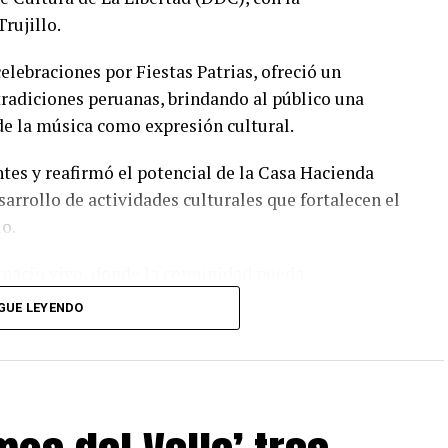
rujillo.
celebraciones por Fiestas Patrias, ofreció un
 tradiciones peruanas, brindando al público una
 de la música como expresión cultural.
tes y reafirmó el potencial de la Casa Hacienda
arrollo de actividades culturales que fortalecen el
o.
spacio vivo, donde la comunidad pueda
riencias que fortalezcan su identidad. La acogida
GUE LEYENDO
blación por vivir la cultura y el arte”, señaló Luis
ustrial Laredo.
so de Agroindustrial Laredo por impulsar espacios
 contribuyan al fortalecimiento de la identidad