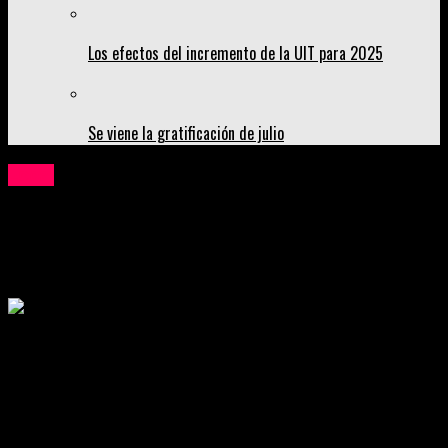
Los efectos del incremento de la UIT para 2025
Se viene la gratificación de julio
Local
Gore La Libertad hará todo lo posible por
anular contrato del corredor de Huanchaco
Publicado
3 meses atrás
on
11 de mayo de 2026