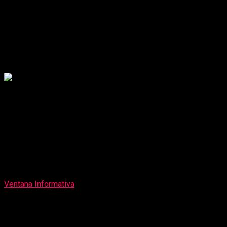
Agroindustrial Laredo y DDC La Libertad
llevaron sinfonía peruana a comunidad
laredina
Publicado
2 días atrás
on
6 de agosto de 2026
Por
Ventana Informativa
La histórica Casa Hacienda Laredo reunió a familias,
vecinos, escolares y autoridades del distrito durante la gala