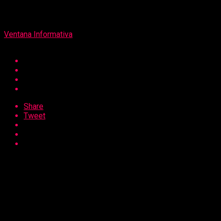
Por
Ventana Informativa
Share
Tweet
Al ser consultada por la situación del proyecto del
corredor de Huanchaco, la gobernadora regional Joana
Cabrera sostuvo que ella está conforme con dar de baja el
contrato si es que la empresa no cumple con su parte ni
asume las responsabilidades en las que se compromete
para agilizar la obra.