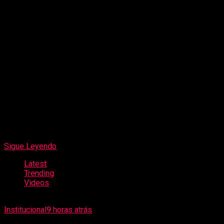
sociales, al parecer, se ha podido identificar que Chacin
García aparecería vinculado anteriormente en Venezuela a
hechos por robo de celulares; dicha información será objeto
de verificación oficial y profunda investigación.
Los intervenidos fueron trasladados a la Comisaría de
Chicama y puestos a disposición de la Fiscalía Provincial
Penal Corporativa de Ascope, para continuar todas las
diligencias y esclarecer su situación migratoria.
Sigue Leyendo
Latest
Trending
Videos
Institucional
9 horas atrás