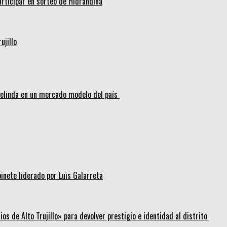
articipar en sorteo de Hidrandina
ujillo
melinda en un mercado modelo del país
inete liderado por Luis Galarreta
os de Alto Trujillo» para devolver prestigio e identidad al distrito