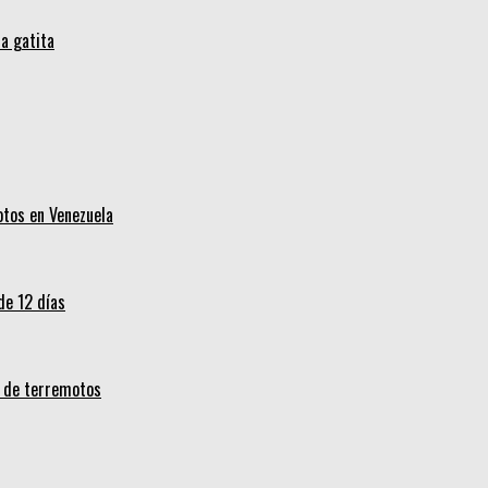
a gatita
otos en Venezuela
de 12 días
s de terremotos