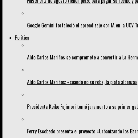
Hasta el 2 de agosto tienen plazo para pagar su recibo y p
Google Gemini fortaleció el aprendizaje con IA en la UCV Tr
Política
Aldo Carlos Mariños se compromete a convertir a La Her
Aldo Carlos Mariños: «cuando no se roba, la plata alcanza»
Presidenta Keiko Fujimori tomó juramento a su primer gab
Ferry Escobedo presenta el proyecto «Urbanizando los Barri