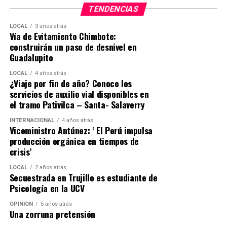
TENDENCIAS
LOCAL
3 años atrás
Vía de Evitamiento Chimbote:
construirán un paso de desnivel en
Guadalupito
LOCAL
4 años atrás
¿Viaje por fin de año? Conoce los
servicios de auxilio vial disponibles en
el tramo Pativilca – Santa- Salaverry
INTERNACIONAL
4 años atrás
Viceministro Antúnez: ‘ El Perú impulsa
producción orgánica en tiempos de
crisis’
LOCAL
2 años atrás
Secuestrada en Trujillo es estudiante de
Psicología en la UCV
OPINIÓN
5 años atrás
Una zorruna pretensión