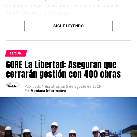
de minería ilegal. En su poder se incautó la suma de
64,696 dólares y 2,000 soles.
SIGUE LEYENDO
LOCAL
GORE La Libertad: Aseguran que
cerrarán gestión con 400 obras
Publicado
1 día atrás
on
5 de agosto de 2026
Por
Ventana Informativa