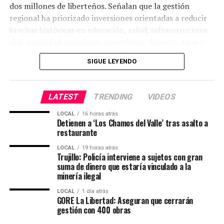
dos millones de liberteños. Señalan que la gestión
regional ha priorizado inversiones orientadas a reducir
brechas históricas en educación, salud, infraestructura
vial, seguridad ciudadana, agricultura, deporte, agua y
saneamiento.
SIGUE LEYENDO
Obras por sectores
LATEST
TRENDING
VIDEOS
Del total de intervenciones, 120 corresponden al sector
Educación, 58 a Salud, 85 a infraestructura vial, 14 a
LOCAL
16 horas atrás
Seguridad Ciudadana, 31 a Agricultura, 30 a
Detienen a ‘Los Chamos del Valle’ tras asalto a
restaurante
infraestructura deportiva y 54 a proyectos de agua,
saneamiento, electrificación y otros servicios básicos. A
LOCAL
19 horas atrás
Trujillo: Policía interviene a sujetos con gran
esto hay que sumar que se preparan nuevas compras de
suma de dinero que estaría vinculado a la
logística para la PNP, así como nuevos trabajos de
minería ilegal
mantenimiento de establecimientos de salud en Bolívar
LOCAL
1 día atrás
y Trujillo; todo lo cual garantiza alcanzar las 400
GORE La Libertad: Aseguran que cerrarán
intervenciones al término del presente año.
gestión con 400 obras