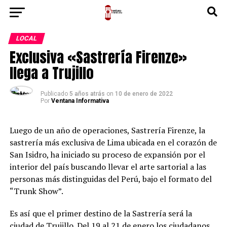
LOCAL
Exclusiva «Sastrería Firenze»
llega a Trujillo
Publicado
5 años atrás
on
10 de enero de 2022
Por
Ventana Informativa
Luego de un año de operaciones, Sastrería Firenze, la
sastrería más exclusiva de Lima ubicada en el corazón de
San Isidro, ha iniciado su proceso de expansión por el
interior del país buscando llevar el arte sartorial a las
personas más distinguidas del Perú, bajo el formato del
“Trunk Show”.
Es así que el primer destino de la Sastrería será la
ciudad de Trujillo. Del 19 al 21 de enero los ciudadanos