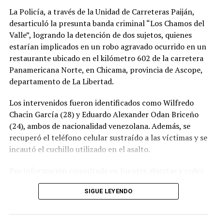
La Policía, a través de la Unidad de Carreteras Paiján,
desarticuló la presunta banda criminal “Los Chamos del
Valle”, logrando la detención de dos sujetos, quienes
estarían implicados en un robo agravado ocurrido en un
restaurante ubicado en el kilómetro 602 de la carretera
Panamericana Norte, en Chicama, provincia de Ascope,
departamento de La Libertad.
Los intervenidos fueron identificados como Wilfredo
Chacin García (28) y Eduardo Alexander Odan Briceño
(24), ambos de nacionalidad venezolana. Además, se
recuperó el teléfono celular sustraído a las víctimas y se
incautó el cuchillo utilizado en el asalto.
Por información consultada en fuentes abiertas y redes
sociales, al parecer, se ha podido identificar que Chacin
SIGUE LEYENDO
García aparecería vinculado anteriormente en
Venezuela a hechos por robo de celulares; dicha
información será objeto de verificación oficial y