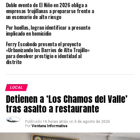
Doble evento de El Niño en 2026 obliga a
del teléfono: +51 998 998 666, al correo:
empresas trujillanas a prepararse frente a
firenze.sastreriape@gmail.com o pedir mayor
un escenario de alto riesgo
información en las redes sociales de la sastrería,
Por huellas, logran identificar a presunto
Facebook: Sastreria Firenze / Instagram:
implicado en homicidio
@sastreriafirenze.
Ferry Escobedo presenta el proyecto
«Urbanizando los Barrios de Alto Trujillo»
TEMAS RELACIONADOS:
TRUJILLO
para devolver prestigio e identidad al
distrito
SIGUIENTE POST
Caja Trujillo otorgará créditos rápidos utilizando
reconocimiento facial
LOCAL
ANTERIOR POST
Positividad de casos covid-19 se incrementa en La
Detienen a ‘Los Chamos del Valle’
Libertad
tras asalto a restaurante
Publicado
16 horas atrás
on
5 de agosto de 2026
Por
Ventana Informativa