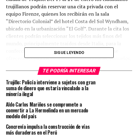
trujillanos podrán reservar una cita privada con el
equipo Firenze, quienes los recibirán en la sala
“Directorio Colonial” del hotel Costa del Sol Wyndham,
ubicado en la urbanización “El Golf”. Durante la cita los
clientes podrán seleccionar los tejidos más finos del
mundo, principalmente traídos desde Italia, para la
confección de trajes, blazers y camisas. Además, se
SIGUE LEYENDO
ofrecerá accesorios exclusivos como corbatas, pañuelos,
zapatos, gemelos, entre otros.
TE PODRÍA INTERESAR
Asimismo, contarán con la presencia del influencer de
Trujillo: Policía interviene a sujetos con gran
moda masculina y asesor de imagen Julio Perez, mejor
suma de dinero que estaría vinculado a la
minería ilegal
conocido como @hombre_2.0ig, el cual brindará una
asesoría personalizada a todos los participantes del
Aldo Carlos Mariños se compromete a
Trunk Show.
convertir a La Hermelinda en un mercado
modelo del país
Si deseas participar puedes realizar una reserva
Concrevía impulsa la construcción de vías
utilizando el siguiente link:
más duraderas en el Perú
https://bit.ly/firenzetrunkshow o contactarte a través