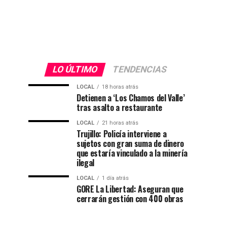
Bella
el
sin
país
Luz
su
consentimiento...
LO ÚLTIMO
TENDENCIAS
LOCAL
18 horas atrás
Detienen a ‘Los Chamos del Valle’
tras asalto a restaurante
LOCAL
21 horas atrás
Trujillo: Policía interviene a
sujetos con gran suma de dinero
que estaría vinculado a la minería
ilegal
LOCAL
1 día atrás
GORE La Libertad: Aseguran que
cerrarán gestión con 400 obras