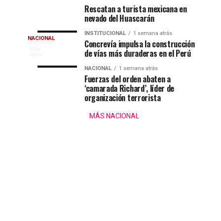
anuncia
3
Rescatan a turista mexicana en
S/140
de
nevado del Huascarán
millones
agosto
INSTITUCIONAL
1 semana atrás
Cantante
NACIONAL
para
más
Concrevía impulsa la construcción
La
2
días
de vías más duraderas en el Perú
descolmatación
de
cantante
atrás
denuncia
en
824
Naldy
NACIONAL
1 semana atrás
Piura
000
Saldaña
Fuerzas del orden abaten a
tocamientos
‘camarada Richard’, líder de
denunció
adultos
organización terrorista
públicamente
mayores
indebidos
haber
podrán
MÁS NACIONAL
sido
cobrar
dentro
víctima
los
de
de
S/350
presuntos
de
tocamientos
Orquesta
Pensión
indebidos
65
e
La
en
intentos
todo
de
besarla