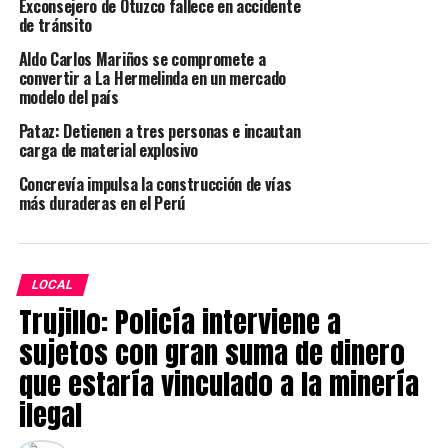
Exconsejero de Otuzco fallece en accidente
memoria, con la pantalla trizada y sin IMEI visible. El
de tránsito
detenido manifestó haber sido contratado por el alias
Aldo Carlos Mariños se compromete a
“Viejo Pablo”, cuya ubicación aún se encuentra en
convertir a La Hermelinda en un mercado
proceso de verificación.
modelo del país
Pataz: Detienen a tres personas e incautan
El vehículo y el detenido fueron trasladados a la sede
carga de material explosivo
policial para las diligencias correspondientes,
solicitándose pericias de criminalística y balística. La
Concrevía impulsa la construcción de vías
más duraderas en el Perú
intervención fue comunicada a la 2ª Fiscalía Penal
Corporativa de Trujilo.
LOCAL
<
>
Trujillo: Policía interviene a
sujetos con gran suma de dinero
que estaría vinculado a la minería
ilegal