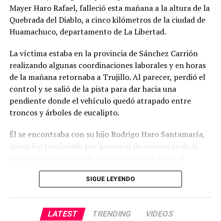
Mayer Haro Rafael, falleció esta mañana a la altura de la
Quebrada del Diablo, a cinco kilómetros de la ciudad de
Aparte, la actual gestión ha emprendido una ardua
Huamachuco, departamento de La Libertad.
lucha para sacar adelante 13 proyectos estratégicos
gestionados ante el Gobierno Nacional, valorizados en
La víctima estaba en la provincia de Sánchez Carrión
más de 9 mil millones de soles, que representan el
realizando algunas coordinaciones laborales y en horas
futuro del desarrollo regional. Entre ellos destacan el
de la mañana retornaba a Trujillo. Al parecer, perdió el
nuevo Hospital Regional Docente de Trujillo, cuya
control y se salió de la pista para dar hacia una
primera piedra se colocará en noviembre
pendiente donde el vehículo quedó atrapado entre
troncos y árboles de eucalipto.
Asimismo, se tiene la III Etapa de Chavimochic; los
hospitales Belén, Julcán y Tayabamba; la carretera
Él se encontraba con su hijo Rodrigo Haro Santamaría,
Otuzco–Usquil, que ya cuenta con contrato firmado; así
quien fue trasladado por personal de serenazgo de la
como las futuras vías Cachicadán–Huamachuco,
Municipal Provincial de Sánchez Carrión, hacia el
Santiago de Chuco–Buena Vista y El Cruce–Sayapullo.
hospital Leoncio Prado.
Asimismo, el perfil del nuevo IREN Norte ya fue
SIGUE LEYENDO
culminado para definir su modalidad de ejecución.
El Subgerente de Seguridad Ciudadana, Tomás Vargas,
informó que la zona donde ocurrió la tragedia es
Educación, salud y seguridad
LATEST
TRENDING
VIDEOS
accidentada, lo que dificultó las labores de rescate. «El