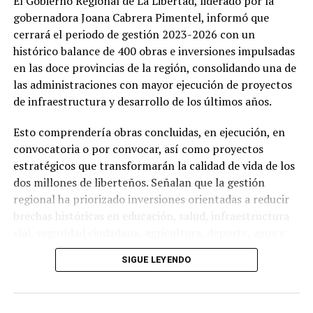
El Gobierno Regional de La Libertad, liderado por la
gobernadora Joana Cabrera Pimentel, informó que
cerrará el periodo de gestión 2023-2026 con un
histórico balance de 400 obras e inversiones impulsadas
en las doce provincias de la región, consolidando una de
las administraciones con mayor ejecución de proyectos
de infraestructura y desarrollo de los últimos años.
Esto comprendería obras concluidas, en ejecución, en
convocatoria o por convocar, así como proyectos
estratégicos que transformarán la calidad de vida de los
dos millones de liberteños. Señalan que la gestión
regional ha priorizado inversiones orientadas a reducir
brechas históricas en educación, salud, infraestructura
vial, seguridad ciudadana, agricultura, deporte, agua y
saneamiento.
SIGUE LEYENDO
Obras por sectores
Del total de intervenciones, 120 corresponden al sector