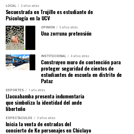
20 proyectos adicionales, consolidando un modelo de
LOCAL
2 años atrás
gestión que ha convertido la inversión pública en el
Secuestrada en Trujillo es estudiante de
Psicología en la UCV
principal motor del desarrollo de La Libertad.
OPINIÓN
5 años atrás
Una zorruna pretensión
INSTITUCIONAL
4 años atrás
Construyen muro de contención para
proteger seguridad de cientos de
estudiantes de escuela en distrito de
Pataz
DEPORTES
1 año atrás
Llacuabamba presenta indumentaria
que simboliza la identidad del ande
liberteño
ESPECTÁCULOS
3 años atrás
Inicia la venta de entradas del
concierto de Ke personajes en Chiclayo