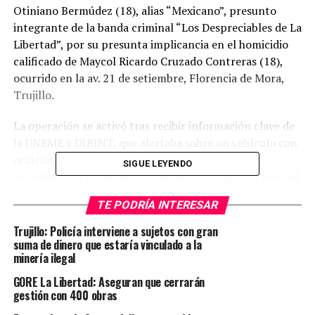
Otiniano Bermúdez (18), alias “Mexicano”, presunto
integrante de la banda criminal “Los Despreciables de La
Libertad”, por su presunta implicancia en el homicidio
calificado de Maycol Ricardo Cruzado Contreras (18),
ocurrido en la av. 21 de setiembre, Florencia de Mora,
Trujillo.
La operación se activó tras recibir información clave de
la UNEME y DIRINT, que alertaba sobre un vehículo con
orificios por proyectil de arma de fuego (PAF)
SIGUE LEYENDO
circulando en la ciudad. Gracias al despliegue táctico del
Escuadrón de Drones de la PNP, se logró ubicar el
TE PODRÍA INTERESAR
vehículo Mazda de placa ARU-185, estacionado en el
pasaje Santa Rosa – urb. Señor de los Milagros, con
Trujillo: Policía interviene a sujetos con gran
evidentes rastros de sangre y casquillos en su interior.
suma de dinero que estaría vinculado a la
minería ilegal
El sujeto, que se encontraba remolcando el vehículo en
GORE La Libertad: Aseguran que cerrarán
una grúa, fue intervenido por personal policial. Durante
gestión con 400 obras
el registro personal se halló un celular táctil, sin chip ni