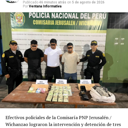
Publicado
46 minutos atrás
on
5 de agosto de 2026
Por
Ventana Informativa
TEMAS RELACIONADOS:
INSEGURIDAD
LA LIBERTAD
PNP
TRUJILLO
SIGUIENTE POST
Trujillo: Capturan a sujeto que amenazaba con
desmantelar vehículo hurtado
ANTERIOR POST
Pataz se fortalece con 80 nuevos suboficiales con
formación especializada
Efectivos policiales de la Comisaría PNP Jerusalén /
Wichanzao lograron la intervención y detención de tres