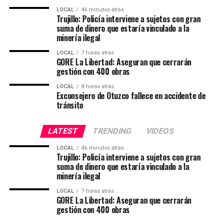
vehículo permanece en custodia para evitar la
En educación, la gestión regional dejará como legado
LOCAL
46 minutos atrás
sustracción de repuestos», explicó.
110 modernas instituciones educativas, entre ellas 16
Trujillo: Policía interviene a sujetos con gran
suma de dinero que estaría vinculado a la
institutos de educación superior, fortaleciendo la
minería ilegal
formación de miles de estudiantes. A ello se suma la
entrega de 25 mil laptops para docentes, la
LOCAL
7 horas atrás
GORE La Libertad: Aseguran que cerrarán
implementación de 1,500 colegios con pantallas
gestión con 400 obras
interactivas, la distribución de 170 mil bienes de
LOCAL
8 horas atrás
mobiliario escolar y miles de kits pedagógicos destinados
Exconsejero de Otuzco fallece en accidente de
a estudiantes de educación inicial, primaria, secundaria y
tránsito
educación especial.
LATEST
TRENDING
VIDEOS
En el sector Salud se fortaleció la capacidad resolutiva
con la implementación de telemedicina en 275
LOCAL
46 minutos atrás
Trujillo: Policía interviene a sujetos con gran
establecimientos de salud, la entrega de ecógrafos a 180
suma de dinero que estaría vinculado a la
centros de salud, la adquisición de dos tomógrafos para
minería ilegal
los hospitales Belén y Regional, un resonador magnético
LOCAL
7 horas atrás
para el IREN Norte, el mantenimiento de 12 hospitales
GORE La Libertad: Aseguran que cerrarán
de nivel II y una inversión superior a los 80 millones de
gestión con 400 obras
soles en equipamiento médico.