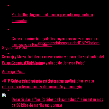
ha sido puesta a disposición de la comisaría para las
diligencias de ley correspondientes.
Por huellas, logran identificar a presunto implicado en
homicidio
Golpe a la minería ilegal: Destruyen socavones e incautan
Temas Relacionados:
encomienda
inseguridad
PNP
Shalom
explosivos en Huamachuco
Siguiente Post
Sernanp y Marsa fortalecen conservación y desarrollo sostenible del
Parque Nacional Río Abiseo
Cae alias ‘Andy’, primo y aliado de ‘Johnson Pulpo’
Anterior Post
«UTP Café»: Estudiantes y escolares accederán a charlas con
Capturan a presunto extorsionador en Virú
referentes internacionales de innovación y tecnología
Desarticulan a “Los Rápidos de Huamachuco” e incautan más
de 96 kilos de marihuana y armas