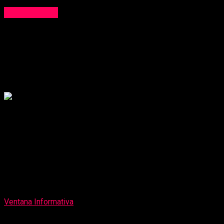
Institucional
Hidrandina advierte que está prohibido
colocar pancartas y propaganda en postes
de energía
Publicado
3 horas atrás
on
7 de agosto de 2026
Por
Ventana Informativa