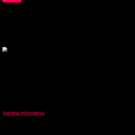
Agroindustrial Laredo y DDC La Libertad
llevaron sinfonía peruana a comunidad
laredina
Publicado
1 día atrás
on
6 de agosto de 2026
Por
Ventana Informativa
La histórica Casa Hacienda Laredo reunió a familias,