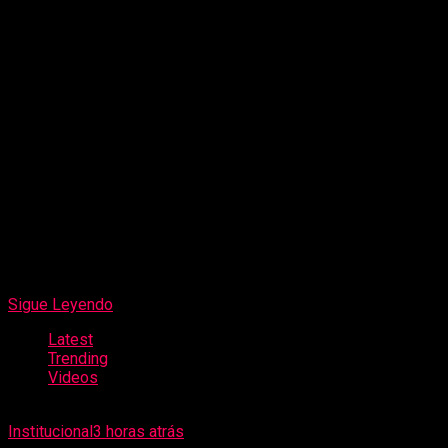
Por información consultada en fuentes abiertas y redes
sociales, al parecer, se ha podido identificar que Chacin
García aparecería vinculado anteriormente en Venezuela a
hechos por robo de celulares; dicha información será objeto
de verificación oficial y profunda investigación.
Los intervenidos fueron trasladados a la Comisaría de
Chicama y puestos a disposición de la Fiscalía Provincial
Penal Corporativa de Ascope, para continuar todas las
diligencias y esclarecer su situación migratoria.
Sigue Leyendo
Latest
Trending
Videos
Institucional
3 horas atrás