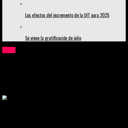
Los efectos del incremento de la UIT para 2025
Se viene la gratificación de julio
Local
Detienen en flagrancia a mujer que se
hacía pasar por otra para recoger
encomienda en Shalom
Publicado
3 meses atrás