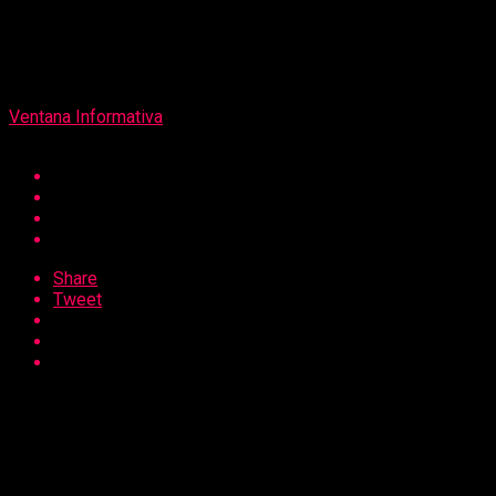
on
12 de mayo de 2026
Por
Ventana Informativa
Share
Tweet
Gracias a la denuncia oportuna de la ciudadana agraviada y
a la actuación rápida de los efectivos policiales de la
Comisaría Nicolás Alcázar, se logró la detención en
flagrancia de Grecia Esther Fernández Polo, de 31 años.