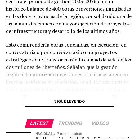
cerrará el periodo de gestión 2023-2026 con un
histórico balance de 400 obras e inversiones impulsadas
en las doce provincias de la región, consolidando una de
las administraciones con mayor ejecución de proyectos
de infraestructura y desarrollo de los últimos años.
Esto comprendería obras concluidas, en ejecución, en
convocatoria o por convocar, así como proyectos
estratégicos que transformarán la calidad de vida de los
dos millones de liberteños. Señalan que la gestión
regional ha priorizado inversiones orientadas a reducir
brechas históricas en educación, salud, infraestructura
vial, seguridad ciudadana, agricultura, deporte, agua y
saneamiento.
SIGUE LEYENDO
Obras por sectores
LATEST
TRENDING
VIDEOS
Del total de intervenciones, 120 corresponden al sector
Educación, 58 a Salud, 85 a infraestructura vial, 14 a
NACIONAL
7 minutos atrás