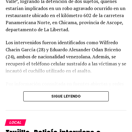
Valle”, logrando la detención de dos sujetos, quienes
estarían implicados en un robo agravado ocurrido en un
restaurante ubicado en el kilómetro 602 de la carretera
Panamericana Norte, en Chicama, provincia de Ascope,
departamento de La Libertad.
Los intervenidos fueron identificados como Wilfredo
Chacin García (28) y Eduardo Alexander Odan Briceño
(24), ambos de nacionalidad venezolana. Además, se
recuperó el teléfono celular sustraído a las víctimas y se
incautó el cuchillo utilizado en el asalto.
Por información consultada en fuentes abiertas y redes
sociales, al parecer, se ha podido identificar que Chacin
SIGUE LEYENDO
García aparecería vinculado anteriormente en
Venezuela a hechos por robo de celulares; dicha
información será objeto de verificación oficial y
profunda investigación.
LOCAL