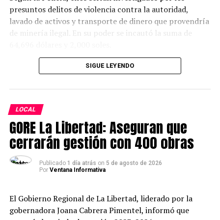
presuntos delitos de violencia contra la autoridad,
lavado de activos y transporte de dinero que provendría
de minería ilegal. En su poder se incautó la suma de
64,696 dólares y 2,000 soles.
SIGUE LEYENDO
LOCAL
GORE La Libertad: Aseguran que
cerrarán gestión con 400 obras
Publicado
1 día atrás
on
5 de agosto de 2026
Por
Ventana Informativa
El Gobierno Regional de La Libertad, liderado por la
gobernadora Joana Cabrera Pimentel, informó que