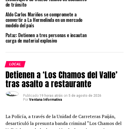
salud está comprometido en esta tarea”, dice
de tránsito
convencido el ejecutivo.
Aldo Carlos Mariños se compromete a
convertir a La Hermelinda en un mercado
modelo del país
TEMAS RELACIONADOS:
JULCÁN
LA LIBERTAD
SALUD
Pataz: Detienen a tres personas e incautan
SIGUIENTE POST
carga de material explosivo
Hidrandina repotencia y renueva redes eléctricas en
centro poblado El Carmelo
ANTERIOR POST
Personal de salud de Julcán lucha a diario contra
LOCAL
adversidades
Detienen a ‘Los Chamos del Valle’
tras asalto a restaurante
Publicado
19 horas atrás
on
5 de agosto de 2026
Por
Ventana Informativa
La Policía, a través de la Unidad de Carreteras Paiján,
desarticuló la presunta banda criminal “Los Chamos del