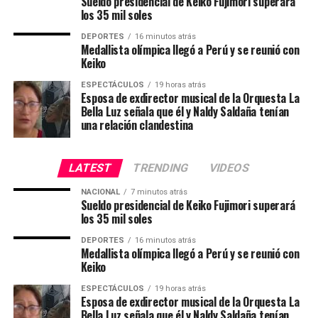
Seguridad Ciudadana, 31 a Agricultura, 30 a
Sueldo presidencial de Keiko Fujimori superará
los 35 mil soles
infraestructura deportiva y 54 a proyectos de agua,
saneamiento, electrificación y otros servicios básicos. A
DEPORTES
16 minutos atrás
Medallista olímpica llegó a Perú y se reunió con
esto hay que sumar que se preparan nuevas compras de
Keiko
logística para la PNP, así como nuevos trabajos de
mantenimiento de establecimientos de salud en Bolívar
ESPECTÁCULOS
19 horas atrás
Esposa de exdirector musical de la Orquesta La
y Trujillo; todo lo cual garantiza alcanzar las 400
Bella Luz señala que él y Naldy Saldaña tenían
intervenciones al término del presente año.
una relación clandestina
Del total de inversiones, vale mencionar que hay una
cartera dinámica que incluye 20 proyectos actualmente
LATEST
TRENDING
VIDEOS
en proceso de convocatoria y 30 nuevas obras que serán
NACIONAL
7 minutos atrás
licitadas entre agosto y diciembre, ratificando el
Sueldo presidencial de Keiko Fujimori superará
los 35 mil soles
compromiso de la gestión de Joana Cabrera de
mantener un ritmo sostenido de inversión pública hasta
DEPORTES
16 minutos atrás
el último día de su mandato.
Medallista olímpica llegó a Perú y se reunió con
Keiko
13 grandes proyectos gestionados
ESPECTÁCULOS
19 horas atrás
Esposa de exdirector musical de la Orquesta La
Bella Luz señala que él y Naldy Saldaña tenían
Aparte, la actual gestión ha emprendido una ardua