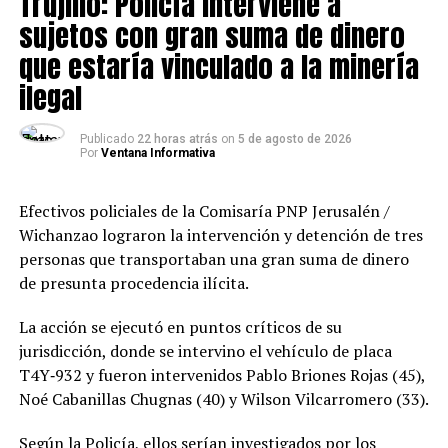
Trujillo: Policía interviene a
Los intervenidos fueron trasladados a la Comisaría de
Chicama y puestos a disposición de la Fiscalía Provincial
sujetos con gran suma de dinero
Penal Corporativa de Ascope, para continuar todas las
que estaría vinculado a la minería
diligencias y esclarecer su situación migratoria.
ilegal
Publicado
22 horas atrás
on
5 de agosto de 2026
Por
Ventana Informativa
Efectivos policiales de la Comisaría PNP Jerusalén /
Wichanzao lograron la intervención y detención de tres
personas que transportaban una gran suma de dinero
de presunta procedencia ilícita.
La acción se ejecutó en puntos críticos de su
jurisdicción, donde se intervino el vehículo de placa
T4Y‑932 y fueron intervenidos Pablo Briones Rojas (45),
Noé Cabanillas Chugnas (40) y Wilson Vilcarromero (33).
Según la Policía, ellos serían investigados por los