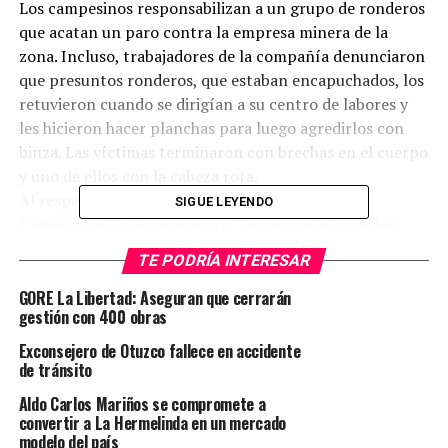
Los campesinos responsabilizan a un grupo de ronderos
que acatan un paro contra la empresa minera de la
zona. Incluso, trabajadores de la compañía denunciaron
que presuntos ronderos, que estaban encapuchados, los
retuvieron cuando se dirigían a su centro de labores y
les hicieron hacer planchas para luego agredirlos con
binza. Las víctimas terminaron con brechas en el cuerpo
y uno de ellos con la cabeza rota.
Al respecto, la Central Única Distrital de Rondas
SIGUE LEYENDO
Campesinas de Huamachuco y las autoridades de los
caseríos de influencia minera rechazaron el paro, debido
TE PODRÍA INTERESAR
a que consideran que hay intereses personales de los
exdirigentes ronderiles, quienes estarían liderando la
GORE La Libertad: Aseguran que cerrarán
gestión con 400 obras
medida de lucha. “No estamos apoyando porque con la
empresa acordamos reunirnos el 20 de julio. No quiero ir
Exconsejero de Otuzco fallece en accidente
en contra de mis compañeros, pero hay exdirigentes que
de tránsito
están allí. Obviamente que hay intereses”, sostuvo el
Aldo Carlos Mariños se compromete a
presidente de la Central Única Distrital de Rondas
convertir a La Hermelinda en un mercado
Campesinas de Huamachuco, Daniel Calderón, durante
modelo del país