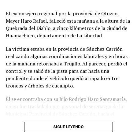
mantenimiento de establecimientos de salud en Bolívar
y Trujillo; todo lo cual garantiza alcanzar las 400
El exconsejero regional por la provincia de Otuzco,
intervenciones al término del presente año.
Mayer Haro Rafael, falleció esta mañana a la altura de la
Quebrada del Diablo, a cinco kilómetros de la ciudad de
Del total de inversiones, vale mencionar que hay una
Huamachuco, departamento de La Libertad.
cartera dinámica que incluye 20 proyectos actualmente
en proceso de convocatoria y 30 nuevas obras que serán
La víctima estaba en la provincia de Sánchez Carrión
licitadas entre agosto y diciembre, ratificando el
realizando algunas coordinaciones laborales y en horas
compromiso de la gestión de Joana Cabrera de
de la mañana retornaba a Trujillo. Al parecer, perdió el
mantener un ritmo sostenido de inversión pública hasta
control y se salió de la pista para dar hacia una
el último día de su mandato.
pendiente donde el vehículo quedó atrapado entre
troncos y árboles de eucalipto.
13 grandes proyectos gestionados
Él se encontraba con su hijo Rodrigo Haro Santamaría,
Aparte, la actual gestión ha emprendido una ardua
quien fue trasladado por personal de serenazgo de la
lucha para sacar adelante 13 proyectos estratégicos
Municipal Provincial de Sánchez Carrión, hacia el
gestionados ante el Gobierno Nacional, valorizados en
hospital Leoncio Prado.
más de 9 mil millones de soles, que representan el
SIGUE LEYENDO
futuro del desarrollo regional. Entre ellos destacan el
El Subgerente de Seguridad Ciudadana, Tomás Vargas,