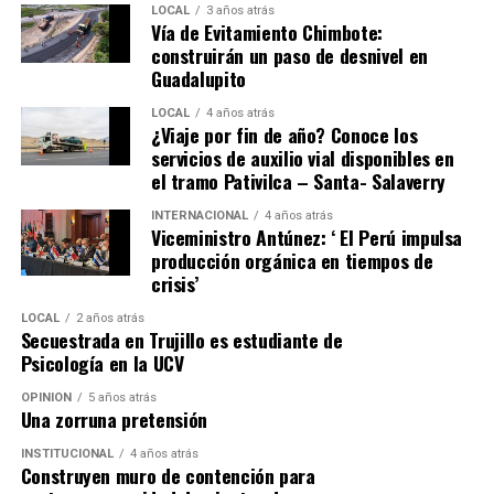
LOCAL
3 años atrás
y el reconocimiento de sus historias en el libro “Orgullo
Vía de Evitamiento Chimbote:
Emprendedor 2026”.
construirán un paso de desnivel en
Guadalupito
Las inscripciones son totalmente gratuitas y estarán
abiertas en la web
LOCAL
https://www.cajaarequipa.pe/orgullo-
4 años atrás
¿Viaje por fin de año? Conoce los
emprendedor/
hasta el 23 de agosto. Podrán postular
servicios de auxilio vial disponibles en
emprendedores con negocios formales que tengan más
el tramo Pativilca – Santa- Salaverry
de un año de fundados. Con esta iniciativa, Caja Arequipa
INTERNACIONAL
4 años atrás
reafirma su compromiso de transformar vidas,
Viceministro Antúnez: ‘ El Perú impulsa
acompañando el crecimiento de los emprendedores
producción orgánica en tiempos de
peruanos a lo largo de todo el país.
crisis’
LOCAL
2 años atrás
Sobre Orgullo Emprendedor
Secuestrada en Trujillo es estudiante de
Psicología en la UCV
Desde 2024, Orgullo Emprendedor es el primer
concurso nacional orientado exclusivamente a MYPES y
OPINIÓN
5 años atrás
Una zorruna pretensión
busca reconocer las historias de éxito detrás de los
emprendedores que impulsan el desarrollo del país. En
INSTITUCIONAL
4 años atrás
Construyen muro de contención para
dos ediciones, cuenta 33 ganadores y más de S/500,000