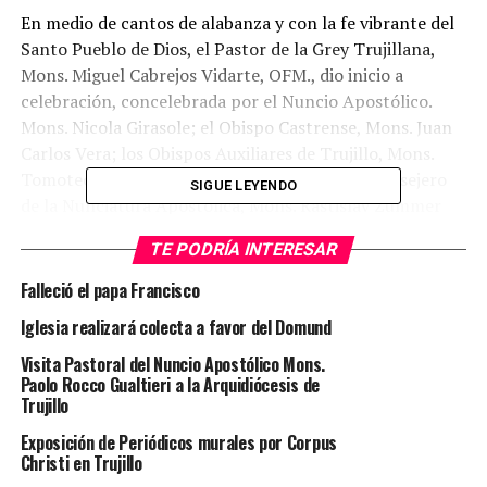
En medio de cantos de alabanza y con la fe vibrante del
Santo Pueblo de Dios, el Pastor de la Grey Trujillana,
Mons. Miguel Cabrejos Vidarte, OFM., dio inicio a
celebración, concelebrada por el Nuncio Apostólico.
Mons. Nicola Girasole; el Obispo Castrense, Mons. Juan
Carlos Vera; los Obispos Auxiliares de Trujillo, Mons.
Tomoteo Solórzano y Francisco Castro; y el Consejero
SIGUE LEYENDO
de la Nunciatura Apostólica, Mons. Rastislav Zummer
TE PODRÍA INTERESAR
En la homilía, el Presidente del CELAM, además de
resaltar la centralidad de la Eucaristía en la vida de los
Falleció el papa Francisco
cristianos, destacó el rol de las mujeres y su inclusión en
Iglesia realizará colecta a favor del Domund
la sociedad, e invitó a encontrar nuevos caminos para
erradicar todas las formas de violencia y discriminación.
Visita Pastoral del Nuncio Apostólico Mons.
Desde la Sagrada Escritura explicó cómo Dios ha
Paolo Rocco Gualtieri a la Arquidiócesis de
Trujillo
“escrito” la historia no solo con hombres sino también
con la acción, la vocación y las cualidades del genio
Exposición de Periódicos murales por Corpus
femenino.
Christi en Trujillo