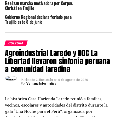
Realizan marcha motivadora por Corpus
Terminada la celebración de la Eucaristía se dio inicio al
Christi en Trujillo
recorrido procesional del Santísimo Sacramento en su
Gobierno Regional declara feriado para
imponente anda. Esta vez acompañó la procesión la
Trujillo este 8 de junio
imagen de la Virgen de Fátima, hermosamente decorada.
Niños jóvenes y adultos acompañaron la procesión con
oraciones, cantos y expresiones de fe y adoración.
CULTURA
Mons. Miguel Cabrejos testimonia públicamente su
Agroindustrial Laredo y DDC La
gratitud a las instituciones, empresas, parroquias,
Libertad llevaron sinfonía peruana
congregaciones religiosas, universidades, colegios y a
a comunidad laredina
toda la feligresía por su valioso apoyo y su activa
participación en el Corpus Christi 2022.
Publicado
2 días atrás
on
6 de agosto de 2026
Por
Ventana Informativa
TEMAS RELACIONADOS:
CORPUS CHRISTI
IGLESIA
SIGUIENTE POST
La histórica Casa Hacienda Laredo reunió a familias,
Trujillo vibró en inolvidable concierto de Wisin & Yandel
vecinos, escolares y autoridades del distrito durante la
gala “Una Noche para el Perú”, organizada por
ANTERIOR POST
JetSMART realiza primer vuelo que conecta Trujillo y