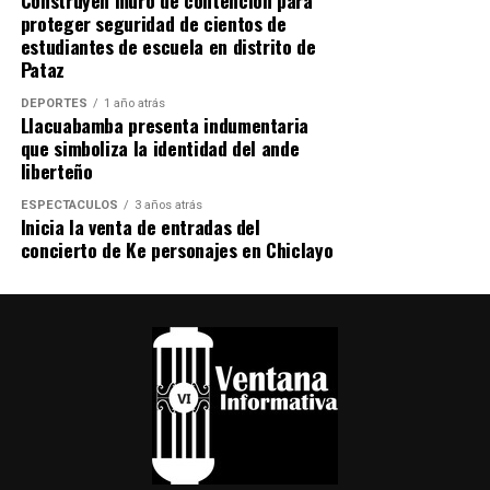
Construyen muro de contención para
identidad regional, haciendo de la tradición un legado
proteger seguridad de cientos de
que continúa inspirando a las nuevas generaciones. «Los
estudiantes de escuela en distrito de
esperamos este sábado 11 de julio para vivir juntos la
Pataz
alegría, la fe y el orgullo santiaguino al ritmo de El
DEPORTES
1 año atrás
Pallo», sostuvieron los organizadores.
Llacuabamba presenta indumentaria
que simboliza la identidad del ande
liberteño
ESPECTÁCULOS
3 años atrás
Inicia la venta de entradas del
concierto de Ke personajes en Chiclayo