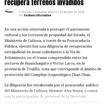
recupera terrenos invadidos
población por vivir la cultura y el arte”, señaló Luis
Fernando Piza, gerente general de Agroindustrial
Publicado
2 semanas atrás
on
23 de julio de 2026
Por
Ventana Informativa
Laredo.
Esta iniciativa forma parte del compromiso de
En una acción orientada a proteger el patrimonio
Agroindustrial Laredo por impulsar espacios de
cultural y los terrenos de propiedad del Estado, el
integración y promover actividades que contribuyan al
Ministerio de Cultura, a través de su Procuraduría
fortalecimiento de la identidad cultural de la
Pública, ejecutó hoy una diligencia de recuperación
comunidad.
extrajudicial en áreas colindantes a la Vía de
Evitamiento, en el tramo comprendido entre los
sectores de Huanchaquito y Víctor Larco, en la
provincia de Trujillo, zona que corresponde al ámbito de
protección del Complejo Arqueológico Chan Chan.
La diligencia fue encabezada por el procurador público
del Ministerio de Cultura, Henmer Alva Neyra, y contó
con la participación de personal de la Dirección
Desconcentrada de Cultura de La Libertad, 60 efectivos