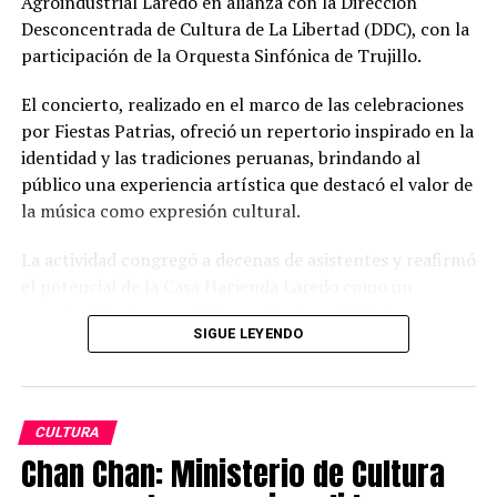
Agroindustrial Laredo en alianza con la Dirección
Arequipa sin pasar por Lima
Desconcentrada de Cultura de La Libertad (DDC), con la
participación de la Orquesta Sinfónica de Trujillo.
El concierto, realizado en el marco de las celebraciones
por Fiestas Patrias, ofreció un repertorio inspirado en la
identidad y las tradiciones peruanas, brindando al
público una experiencia artística que destacó el valor de
la música como expresión cultural.
La actividad congregó a decenas de asistentes y reafirmó
el potencial de la Casa Hacienda Laredo como un
espacio abierto para el desarrollo de actividades
SIGUE LEYENDO
culturales que fortalecen el vínculo entre la comunidad
y su patrimonio.
“Queremos que la Casa Hacienda sea un espacio vivo,
CULTURA
donde la comunidad pueda encontrarse, compartir y
Chan Chan: Ministerio de Cultura
disfrutar de experiencias que fortalezcan su identidad.
La acogida de este evento demuestra el interés de la