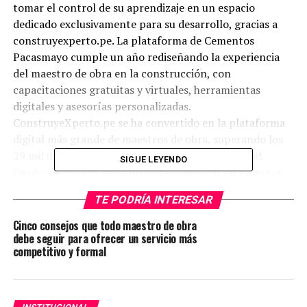
tomar el control de su aprendizaje en un espacio
dedicado exclusivamente para su desarrollo, gracias a
construyexperto.pe. La plataforma de Cementos
Pacasmayo cumple un año rediseñando la experiencia
del maestro de obra en la construcción, con
capacitaciones gratuitas y virtuales, herramientas
digitales y asesorías personalizadas.
ConstruyeXperto.pe se ha convertido en la plataforma
digital más grande de maestros de obra, superando los
29 mil usuarios que forman parte de la comunidad.
SIGUE LEYENDO
Desde sus inicios, se ha propuesto innovar en el sector
para potenciar el crecimiento de los trabajadores de la
TE PODRÍA INTERESAR
construcción. Actualmente, cuenta con más de 40
cursos gratuitos y disponibles las 24 horas. Así, los
Cinco consejos que todo maestro de obra
maestros de obra pueden certificarse a su ritmo, con
debe seguir para ofrecer un servicio más
competitivo y formal
especialistas de Pacasmayo, Hábitat for Humanity y
TECSUP, para ser expertos en construcción. En las
capacitaciones podrán encontrar una gran variedad de
temas, siendo los cursos que más destacan: