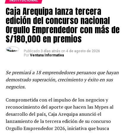
INSTITUCIONAL
Presupuestos eficientes, Supervisión de Obra y Calidad,
Caja Arequipa lanza tercera
Lectura de Planos y Criterios de Diseño para una
edición del concurso nacional
Vivienda.
Orgullo Emprendedor con más de
“Estamos de aniversario y queremos celebrarlo a lo
grande con todos los maestros de obra. Este mes,
S/180,000 en premios
además de las nuevas capacitaciones gratuitas dictadas
por TECSUP, estaremos realizando sorteos y actividades
Publicado
3 días atrás
on
4 de agosto de 2026
con invitados especiales en las clases y charlas en vivo.
Por
Ventana Informativa
Reafirmamos nuestro compromiso con la
profesionalización del maestro de obra en el norte del
Se premiará a 18 emprendedores peruanos que hayan
país y estamos seguros que con ConstruyeXperto
demostrado superación, crecimiento y éxito en sus
impulsarán su crecimiento profesional”, destacó Omar
negocios.
Vinatea, gerente de Marketing Masivo de Pacasmayo.
Durante esta semana, los nuevos maestros de obra que
Comprometida con el impulso de los negocios y
se unan a la comunidad y se registren en la plataforma,
reconocimiento del aporte que hacen las Mypes al
entrarán al sorteo por una TV de 43”. Además, podrán
desarrollo del país, Caja Arequipa anunció el
certificarse en los nuevos cursos: Control de Calidad del
lanzamiento de la tercera edición de su concurso
Concreto dictado por TECSUP y la Semana Experta en
Orgullo Emprendedor 2026, iniciativa que busca