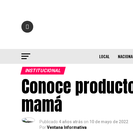
LOCAL
NACIONA
INSTITUCIONAL
Conoce producto
mamá
Publicado
4 años atrás
on
10 de mayo de 2022
Por
Ventana Informativa