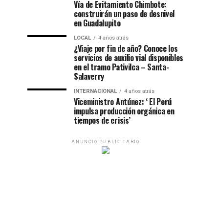
Vía de Evitamiento Chimbote:
construirán un paso de desnivel
en Guadalupito
LOCAL
4 años atrás
¿Viaje por fin de año? Conoce los
servicios de auxilio vial disponibles
en el tramo Pativilca – Santa-
Salaverry
INTERNACIONAL
4 años atrás
Viceministro Antúnez: ‘ El Perú
impulsa producción orgánica en
tiempos de crisis’
ANUNCIO PUBLICITARIO