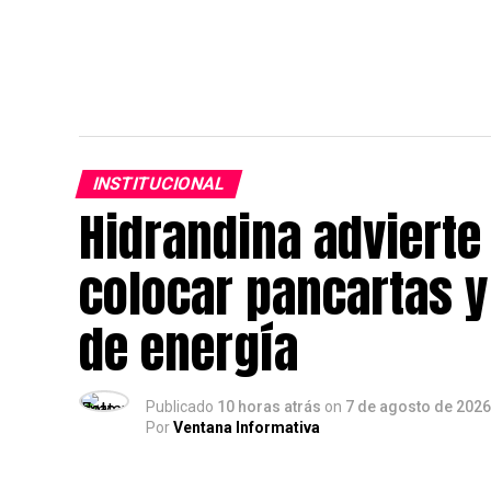
INSTITUCIONAL
Hidrandina advierte
colocar pancartas 
de energía
Publicado
10 horas atrás
on
7 de agosto de 2026
Por
Ventana Informativa