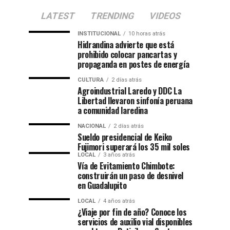
LATEST
TRENDING
VIDEOS
INSTITUCIONAL
10 horas atrás
Hidrandina advierte que está
prohibido colocar pancartas y
propaganda en postes de energía
CULTURA
2 días atrás
Agroindustrial Laredo y DDC La
Libertad llevaron sinfonía peruana
a comunidad laredina
NACIONAL
2 días atrás
Sueldo presidencial de Keiko
Fujimori superará los 35 mil soles
LOCAL
3 años atrás
Vía de Evitamiento Chimbote:
construirán un paso de desnivel
en Guadalupito
LOCAL
4 años atrás
¿Viaje por fin de año? Conoce los
servicios de auxilio vial disponibles