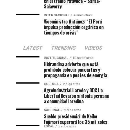
en el tramo Pativilca – Santa-
Salaverry
INTERNACIONAL
4 años atrás
Viceministro Antúnez: ‘ El Perú
impulsa producción orgánica en
tiempos de crisis’
LATEST
TRENDING
VIDEOS
INSTITUCIONAL
10 horas atrás
Hidrandina advierte que está
prohibido colocar pancartas y
propaganda en postes de energía
CULTURA
2 días atrás
Agroindustrial Laredo y DDC La
Libertad llevaron sinfonía peruana
a comunidad laredina
NACIONAL
2 días atrás
Sueldo presidencial de Keiko
Fujimori superará los 35 mil soles
LOCAL
3 años atrás