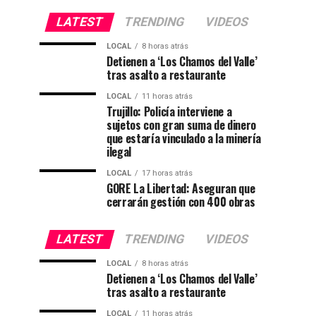
LATEST
TRENDING
VIDEOS
LOCAL
8 horas atrás
Detienen a ‘Los Chamos del Valle’
tras asalto a restaurante
LOCAL
11 horas atrás
Trujillo: Policía interviene a
sujetos con gran suma de dinero
que estaría vinculado a la minería
ilegal
LOCAL
17 horas atrás
GORE La Libertad: Aseguran que
cerrarán gestión con 400 obras
LATEST
TRENDING
VIDEOS
LOCAL
8 horas atrás
Detienen a ‘Los Chamos del Valle’
tras asalto a restaurante
LOCAL
11 horas atrás