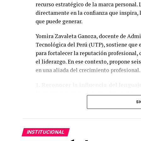
recurso estratégico de la marca personal. 
historias en el libro “Orgullo Emprendedo
directamente en la confianza que inspira, 
Las inscripciones son totalmente gratuitas
que puede generar.
https://www.cajaarequipa.pe/orgullo-emp
Yomira Zavaleta Ganoza, docente de Admin
emprendedores con negocios formales que
Tecnológica del Perú (UTP), sostiene que 
iniciativa, Caja Arequipa reafirma su co
para fortalecer la reputación profesional,
crecimiento de los emprendedores peruanos
el liderazgo. En ese contexto, propone se
Sobre Orgullo Emprendedor
en una aliada del crecimiento profesional.
Desde 2024, Orgullo Emprendedor es el pr
1. Reconocer la influencia del lenguaj
a MYPES y busca reconocer las historias 
transmiten más que información; reflejan s
el desarrollo del país. En dos ediciones, 
de expresiones negativas o dubitativas pu
SI
Conoce más en
https://www.cajaarequipa
lenguaje claro, preciso y positivo fortalec
recomendable identificar muletillas, exp
reemplazarlos por un discurso con más c
INSTITUCIONAL