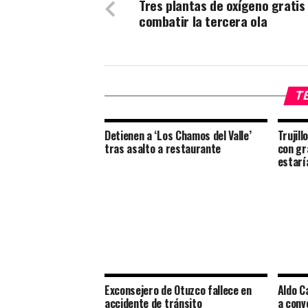
Tres plantas de oxígeno gratis
combatir la tercera ola
TE
Detienen a ‘Los Chamos del Valle’
Trujill
tras asalto a restaurante
con gr
estaría
Exconsejero de Otuzco fallece en
Aldo C
accidente de tránsito
a conv