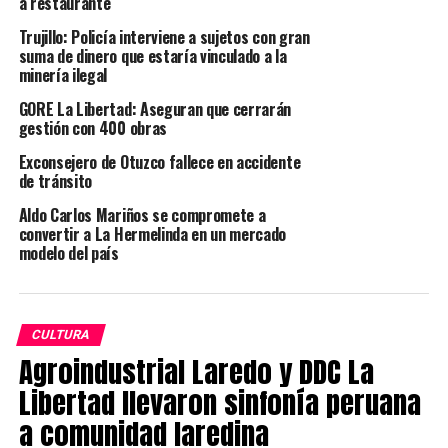
a restaurante
empresario Juan Carlos Coca en horas de la mañana; por
Trujillo: Policía interviene a sujetos con gran
el contrario, estuvo en la UCV, luego en Casa de
suma de dinero que estaría vinculado a la
Gobierno poco después del mediodía y por la noche en
minería ilegal
La Esperanza y su canal Cosmos TV.
GORE La Libertad: Aseguran que cerrarán
gestión con 400 obras
Con esta evidencia desvirtuó la imputación sobre
negociación de obras del GORE. Ante su pedido al canal
Exconsejero de Otuzco fallece en accidente
de tránsito
Panamericana para rectificarse, tampoco ha sido
realizado pese a ser un compromiso del presidente de
Aldo Carlos Mariños se compromete a
ese directorio. “Con la información que les alcanzamos,
convertir a La Hermelinda en un mercado
modelo del país
ellos aceptan que lo que dijeron no es cierto. Tengo que
hacer respetar mi nombre. Espero el próximo domingo
que cumplan con rectificarse”, dijo.
CULTURA
Medidas correctivas
Agroindustrial Laredo y DDC La
Respecto a los proyectos cuestionados como el corredor
Libertad llevaron sinfonía peruana
vial de Huanchaco a Trujillo y el hospital de Virú, saludó
a comunidad laredina
que la Fiscalía haya iniciado las investigaciones para