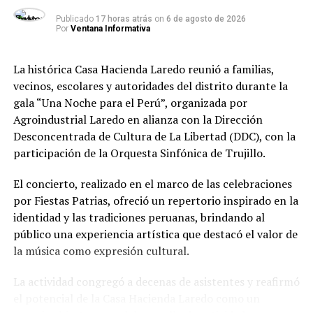
verificar si hubo alguna irregularidad. Mientras tanto, ha
Publicado
17 horas atrás
on
6 de agosto de 2026
separado a la gerente regional de Contrataciones, Elena
Por
Ventana Informativa
Polo, y al gerente de Infraestructura, Jorge Luis Bringas,
para que se pueda hacer un “trabajo neutral”.
La histórica Casa Hacienda Laredo reunió a familias,
vecinos, escolares y autoridades del distrito durante la
“También estamos trasladando de oficio los expedientes
gala “Una Noche para el Perú”, organizada por
y obras contratadas a Fiscalía Anticorrupción y a la
Agroindustrial Laredo en alianza con la Dirección
Contraloría de la República para que investiguen todo lo
Desconcentrada de Cultura de La Libertad (DDC), con la
que puedan. A la vez, he dispuesto la reestructuración
participación de la Orquesta Sinfónica de Trujillo.
total de dichas áreas y el cambio de los integrantes de
los comités de selección de obras. Si la Fiscalía
El concierto, realizado en el marco de las celebraciones
encuentra irregularidades, a la cárcel quien sea. No
por Fiestas Patrias, ofreció un repertorio inspirado en la
estoy protegiendo a nadie. No voy a permitir a mi lado
identidad y las tradiciones peruanas, brindando al
corruptos”, agregó mostrando las resoluciones del cese
público una experiencia artística que destacó el valor de
de los funcionarios.
la música como expresión cultural.
Añadió que él no interviene en la elaboración de
La actividad congregó a decenas de asistentes y reafirmó
expedientes técnicos, ni en licitaciones, ni en firmas de
el potencial de la Casa Hacienda Laredo como un
contratos. “Eso lo hacen los funcionarios. Y si hay