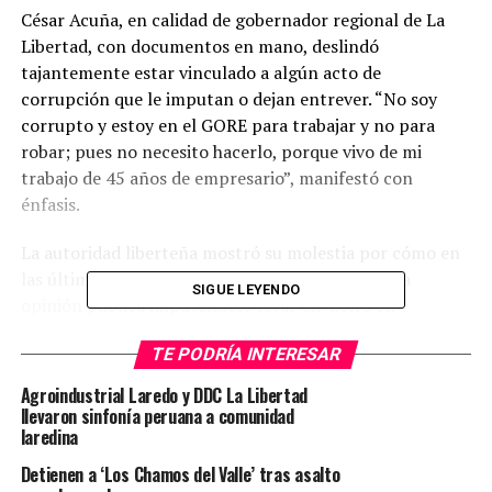
César Acuña, en calidad de gobernador regional de La
Libertad, con documentos en mano, deslindó
tajantemente estar vinculado a algún acto de
corrupción que le imputan o dejan entrever. “No soy
corrupto y estoy en el GORE para trabajar y no para
robar; pues no necesito hacerlo, porque vivo de mi
trabajo de 45 años de empresario”, manifestó con
énfasis.
La autoridad liberteña mostró su molestia por cómo en
las últimas semanas su nombre salió a relucir a la
SIGUE LEYENDO
opinión pública imputándole estar envuelto en
situaciones irregulares. “Aquí quien investiga y
TE PODRÍA INTERESAR
determina la culpabilidad es el sistema de justicia. No las
personas ni los medios”, precisó.
Agroindustrial Laredo y DDC La Libertad
llevaron sinfonía peruana a comunidad
Una de las pruebas que presentó fue un documento de
laredina
Seguridad de Estado de la PNP del día 8 de marzo del
Detienen a ‘Los Chamos del Valle’ tras asalto
2024, en el que no figura ninguna reunión con el