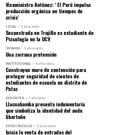
Viceministro Antúnez: ‘ El Perú impulsa
producción orgánica en tiempos de
crisis’
LOCAL
2 años atrás
Secuestrada en Trujillo es estudiante de
Psicología en la UCV
OPINIÓN
5 años atrás
Una zorruna pretensión
INSTITUCIONAL
4 años atrás
Construyen muro de contención para
proteger seguridad de cientos de
estudiantes de escuela en distrito de
Pataz
DEPORTES
1 año atrás
Llacuabamba presenta indumentaria
que simboliza la identidad del ande
liberteño
ESPECTÁCULOS
3 años atrás
Inicia la venta de entradas del