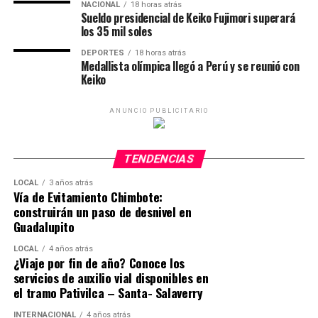
NACIONAL
18 horas atrás
Sueldo presidencial de Keiko Fujimori superará
los 35 mil soles
DEPORTES
18 horas atrás
Medallista olímpica llegó a Perú y se reunió con
Keiko
ANUNCIO PUBLICITARIO
TENDENCIAS
LOCAL
3 años atrás
Vía de Evitamiento Chimbote:
construirán un paso de desnivel en
Guadalupito
LOCAL
4 años atrás
¿Viaje por fin de año? Conoce los
servicios de auxilio vial disponibles en
el tramo Pativilca – Santa- Salaverry
INTERNACIONAL
4 años atrás