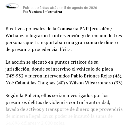
Publicado
2 días atrás
on
5 de agosto de 2026
Por
Ventana Informativa
Efectivos policiales de la Comisaría PNP Jerusalén /
Wichanzao lograron la intervención y detención de tres
personas que transportaban una gran suma de dinero
de presunta procedencia ilícita.
La acción se ejecutó en puntos críticos de su
jurisdicción, donde se intervino el vehículo de placa
T4Y‑932 y fueron intervenidos Pablo Briones Rojas (45),
Noé Cabanillas Chugnas (40) y Wilson Vilcarromero (33).
Según la Policía, ellos serían investigados por los
presuntos delitos de violencia contra la autoridad,
lavado de activos y transporte de dinero que provendría
de minería ilegal. En su poder se incautó la suma de
64,696 dólares y 2,000 soles.