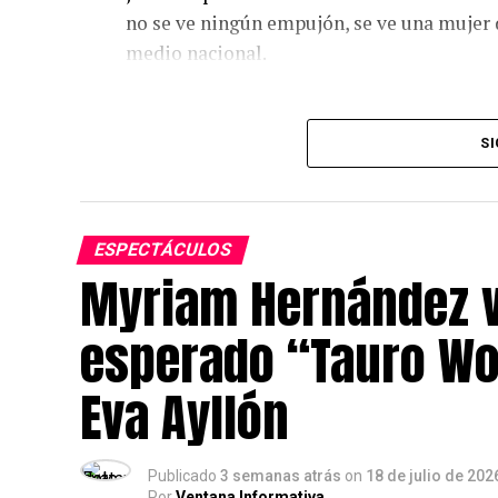
no se ve ningún empujón, se ve una mujer d
medio nacional.
SI
ESPECTÁCULOS
Myriam Hernández vu
esperado “Tauro Wor
Eva Ayllón
Publicado
3 semanas atrás
on
18 de julio de 202
Por
Ventana Informativa