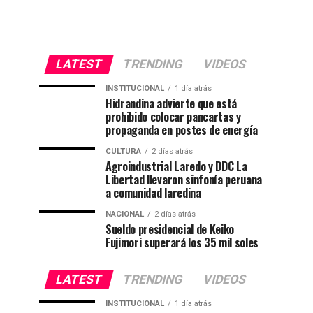
LATEST
TRENDING
VIDEOS
INSTITUCIONAL
1 día atrás
Hidrandina advierte que está
prohibido colocar pancartas y
propaganda en postes de energía
CULTURA
2 días atrás
Agroindustrial Laredo y DDC La
Libertad llevaron sinfonía peruana
a comunidad laredina
NACIONAL
2 días atrás
Sueldo presidencial de Keiko
Fujimori superará los 35 mil soles
LATEST
TRENDING
VIDEOS
INSTITUCIONAL
1 día atrás